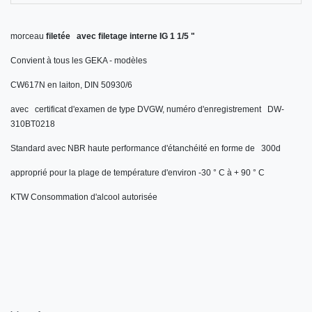
morceau
filetée avec filetage interne IG 1 1/5 "
Convient à tous les GEKA - modèles
CW617N en laiton, DIN 50930/6
avec certificat d'examen de type DVGW, numéro d'enregistrement DW-
310BT0218
Standard avec NBR haute performance d'étanchéité en forme de 300d
approprié pour la plage de température d'environ -30 ° C à + 90 ° C
KTW Consommation d'alcool autorisée