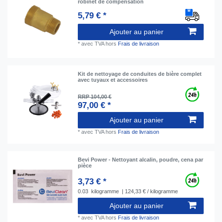
robinet de compensation
5,79 € *
Ajouter au panier
*
avec TVA
hors
Frais de livraison
Kit de nettoyage de conduites de bière complet
avec tuyaux et accessoires
RRP 104,00 €
97,00 € *
Ajouter au panier
*
avec TVA
hors
Frais de livraison
Bevi Power - Nettoyant alcalin, poudre, сena par
pièce
3,73 € *
0.03
kilogramme
| 124,33 € / kilogramme
Ajouter au panier
*
avec TVA
hors
Frais de livraison