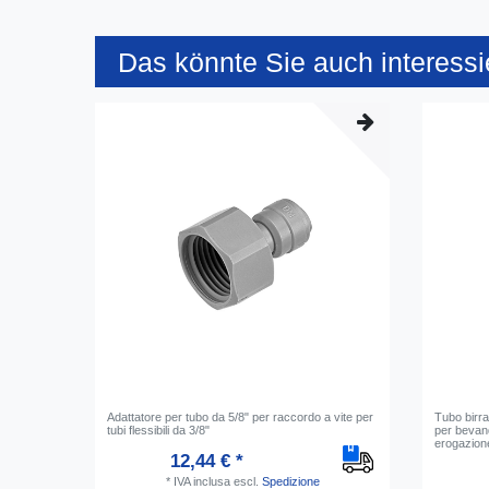
Das könnte Sie auch interessi
Adattatore per tubo da 5/8" per raccordo a vite per
Tubo birra
tubi flessibili da 3/8"
per bevan
erogazion
12,44 € *
*
IVA inclusa
escl.
Spedizione