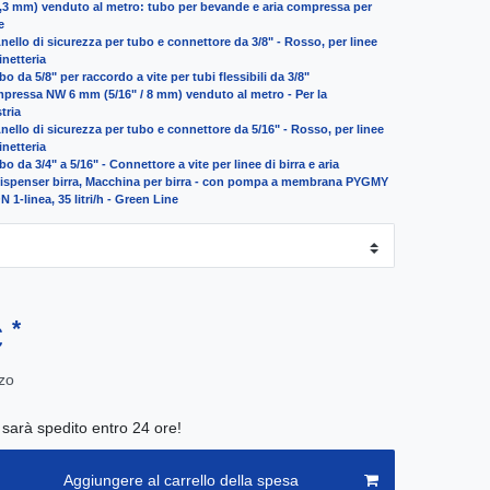
(6,3 mm) venduto al metro: tubo per bevande e aria compressa per
e
Anello di sicurezza per tubo e connettore da 3/8" - Rosso, per linee
inetteria
o da 5/8" per raccordo a vite per tubi flessibili da 3/8"
mpressa NW 6 mm (5/16" / 8 mm) venduto al metro - Per la
tria
Anello di sicurezza per tubo e connettore da 5/16" - Rosso, per linee
inetteria
o da 3/4" a 5/16" - Connettore a vite per linee di birra e aria
, Dispenser birra, Macchina per birra - con pompa a membrana PYGMY
1-linea, 35 litri/h - Green Line
*
€
zo
e sarà spedito entro 24 ore!
Aggiungere al carrello della spesa