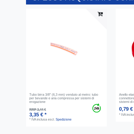
Tubo birra 3/8" (6,3 mm) venduto al metro: tubo
Anello ela
per bevande e aria compressa per sistemi di
connettore
erogazione
sistemi di 
0,79 €
RRP 3,44 €
3,35 € *
*
IVA inclu
*
IVA inclusa
escl.
Spedizione