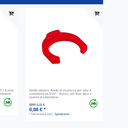
6" / 8 mm)
Anello elastico, Anello di sicurezza per tubo e
industria
connettore da 5/16" - Rosso, per linee birra e
sistemi di rubinetteria
RRP 1,11 €
0,88 € *
*
IVA inclusa
escl.
Spedizione