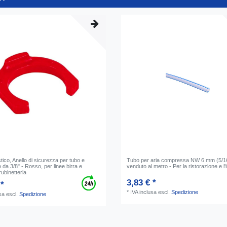
stico, Anello di sicurezza per tubo e
Tubo per aria compressa NW 6 mm (5/1
 da 3/8" - Rosso, per linee birra e
venduto al metro - Per la ristorazione e l'
rubinetteria
3,83 € *
 *
*
IVA inclusa
escl.
Spedizione
sa
escl.
Spedizione