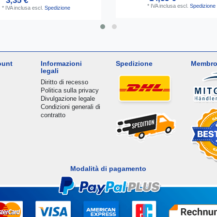
3,35 € *
*
IVA inclusa
escl.
Spedizione
*
IVA inclusa
escl.
Spedizione
ount
Informazioni
Spedizione
Membro
legali
Diritto di recesso
Politica sulla privacy
Divulgazione legale
Condizioni generali di
contratto
Modalità di pagamento