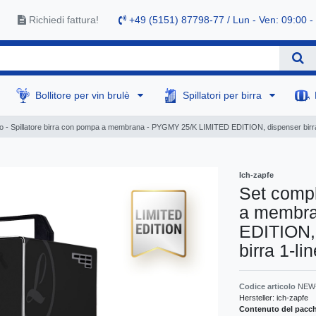
Richiedi fattura!
+49 (5151) 87798-77 / Lun - Ven: 09:00 -
Bollitore per vin brulè
Spillatori per birra
o - Spillatore birra con pompa a membrana - PYGMY 25/K LIMITED EDITION, dispenser birra, ma
Ich-zapfe
Set compl
a membra
EDITION, 
birra 1-li
Codice articolo
NEW
Hersteller:
ich-zapfe
Contenuto del pacche