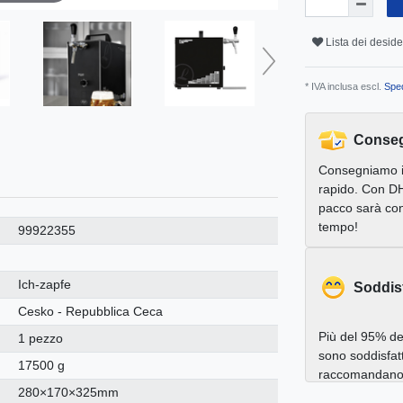
Lista dei deside
* IVA inclusa escl.
Sped
Conseg
Consegniamo 
rapido. Con DH
pacco sarà con
tempo!
99922355
Ich-zapfe
Soddis
Cesko - Repubblica Ceca
Più del 95% dei
1 pezzo
sono soddisfatt
17500 g
raccomandano a
280×170×325mm