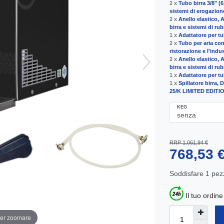
2 x
Tubo birra 3/8" 
sistemi di erogazion
2 x
Anello elastico, 
birra e sistemi di rub
1 x
Adattatore per tub
2 x
Tubo per aria co
ristorazione e l'indus
2 x
Anello elastico, 
birra e sistemi di rub
1 x
Adattatore per tub
1 x
Spillatore birra
25/K LIMITED EDITION 
KEG
RRP 1.061,94 €
768,53 
Soddisfare
1
pez
Il tuo ordin
per zoomare