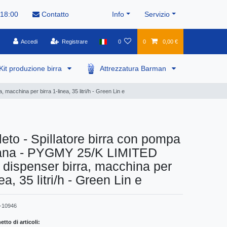
 18:00
Contatto
Info
Servizio
Accedi
Registrare
0
0
0,00 €
Kit produzione birra
Attrezzatura Barman
cchina per birra 1-linea, 35 litri/h - Green Lin e
eto - Spillatore birra con pompa
na - PYGMY 25/K LIMITED
dispenser birra, macchina per
nea, 35 litri/h - Green Lin e
-10946
tto di articoli: