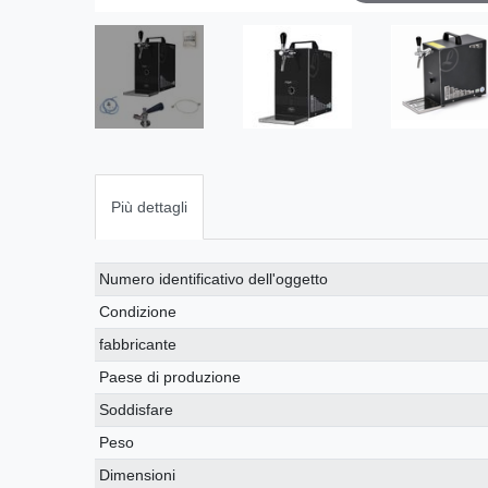
Più dettagli
Ceres::Template.singleItemTechnicalDataAttribute
Ceres::Template.singleItemTechnicalDataValue
Numero identificativo dell'oggetto
Condizione
fabbricante
Paese di produzione
Soddisfare
Peso
Dimensioni