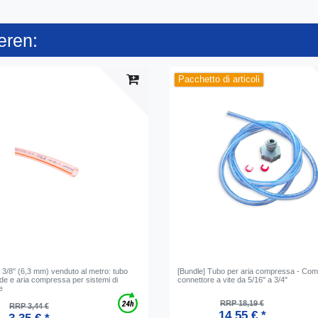
eren:
Pacchetto di articoli
 3/8" (6,3 mm) venduto al metro: tubo
[Bundle] Tubo per aria compressa - Com
de e aria compressa per sistemi di
connettore a vite da 5/16" a 3/4"
e
RRP 18,19 €
RRP 3,44 €
14,55 € *