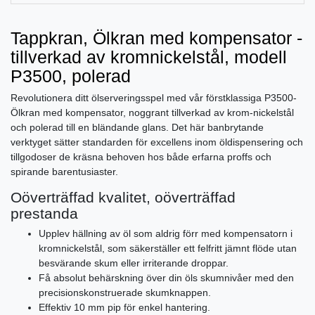
Tappkran, Ölkran med kompensator -
tillverkad av kromnickelstål, modell
P3500, polerad
Revolutionera ditt ölserveringsspel med vår förstklassiga P3500-
Ölkran med kompensator, noggrant tillverkad av krom-nickelstål
och polerad till en bländande glans. Det här banbrytande
verktyget sätter standarden för excellens inom öldispensering och
tillgodoser de kräsna behoven hos både erfarna proffs och
spirande barentusiaster.
Oöverträffad kvalitet, oöverträffad
prestanda
Upplev hällning av öl som aldrig förr med kompensatorn i
kromnickelstål, som säkerställer ett felfritt jämnt flöde utan
besvärande skum eller irriterande droppar.
Få absolut behärskning över din öls skumnivåer med den
precisionskonstruerade skumknappen.
Effektiv 10 mm pip för enkel hantering.