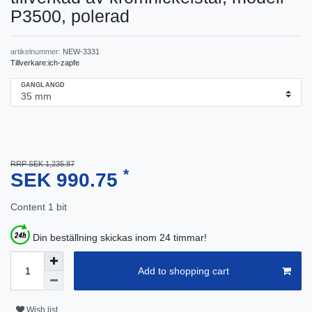
P3500, polerad
artikelnummer:
NEW-3331
Tillverkare:
ich-zapfe
GANGLANGD
RRP SEK 1,235.87
*
SEK 990.75
Content
1
bit
Din beställning skickas inom 24 timmar!
Add to shopping cart
Wish list