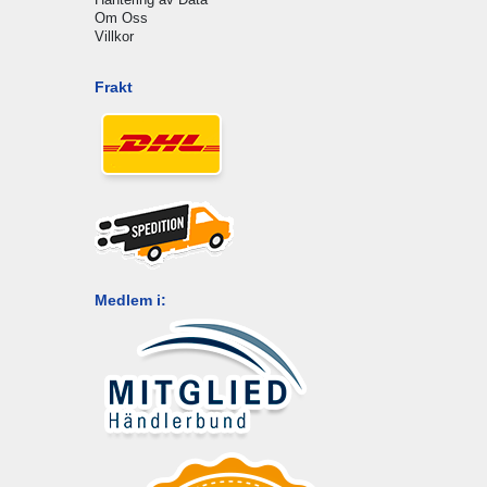
Om Oss
Villkor
Frakt
Medlem i: