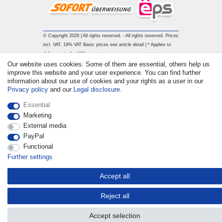
© Copyright 2026 | All rights reserved. - All rights reserved. Prices
incl. VAT. 19% VAT Basic prices see article detail | * Applies to
deliveries to the UK!
Our website uses cookies. Some of them are essential, others help us
improve this website and your user experience. You can find further
Contact
Withdraw from contract here
information about our use of cookies and your rights as a user in our
Privacy policy
and our
Legal disclosure
.
Essential
Marketing
External media
PayPal
Functional
Further settings
Accept all
Reject all
Accept selection