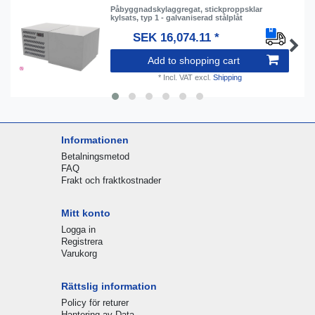
Påbyggnadskylaggregat, stickproppsklar
kylsats, typ 1 - galvaniserad stålplåt
SEK 16,074.11 *
Add to shopping cart
*
Incl. VAT
excl.
Shipping
Informationen
Betalningsmetod
FAQ
Frakt och fraktkostnader
Mitt konto
Logga in
Registrera
Varukorg
Rättslig information
Policy för returer
Hantering av Data