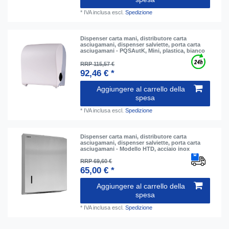
*
IVA inclusa
escl.
Spedizione
Dispenser carta mani, distributore carta
asciugamani, dispenser salviette, porta carta
asciugamani - PQSAutK, Mini, plastica, bianco
RRP 115,57 €
92,46 € *
Aggiungere al carrello della
spesa
*
IVA inclusa
escl.
Spedizione
Dispenser carta mani, distributore carta
asciugamani, dispenser salviette, porta carta
asciugamani - Modello HTD, acciaio inox
RRP 69,60 €
65,00 € *
Aggiungere al carrello della
spesa
*
IVA inclusa
escl.
Spedizione