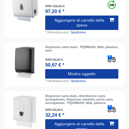
RRP 109,60 €
97,20 € *
Aggiungere al carrello della
spesa
*
IVA inclusa
escl.
Spedizione
Dispenser carta mani - PQBMidiH, Midi, plastica,
nero
RRP 56,94 €
50,67 € *
Mostra oggetto
*
IVA inclusa
escl.
Spedizione
Dispenser carta mani, distributore carta
asciugamani, dispenser salviette, porta carta
asciugamani - PQ20MidiH, Midi, plastica
RRP 65,00 €
32,24 € *
Aggiungere al carrello della
spesa