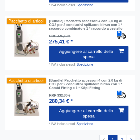
*
IVA inclusa
escl.
Spedizione
Pacchetto di articoli
[Bundle] Pacchetto accessori 4 con 2,0 kg di
CO2 per 2 conduttivi spillatore birran con 1 *
raccordo combinato e 1 * raccordo a cestello
RRP 326,10 €
275,41 € *
Aggiungere al carrello della
spesa
*
IVA inclusa
escl.
Spedizione
Pacchetto di articoli
[Bundle] Pacchetto accessori 4 con 2.0 kg di
CO2 per 2 conduttivi spillatore birran con 1 *
Combi Fitting e 1 * Köpi Fitting
RRP 332,30 €
280,34 € *
Aggiungere al carrello della
spesa
*
IVA inclusa
escl.
Spedizione
1
2