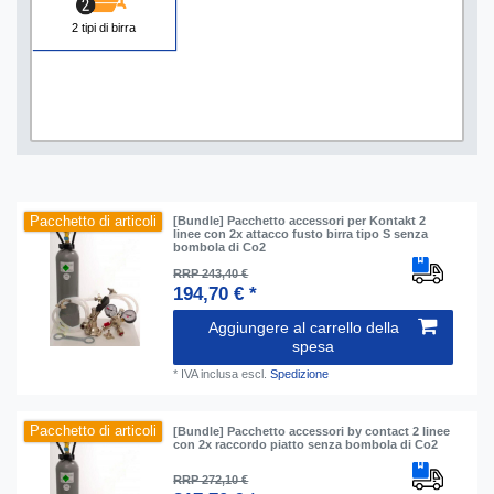
2 tipi di birra
Pacchetto di articoli
[Bundle] Pacchetto accessori per Kontakt 2
linee con 2x attacco fusto birra tipo S senza
bombola di Co2
RRP 243,40 €
194,70 € *
Aggiungere al carrello della
spesa
*
IVA inclusa
escl.
Spedizione
Pacchetto di articoli
[Bundle] Pacchetto accessori by contact 2 linee
con 2x raccordo piatto senza bombola di Co2
RRP 272,10 €