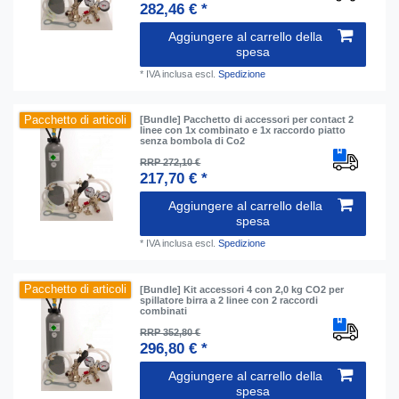
282,46 € *
Aggiungere al carrello della
spesa
*
IVA inclusa
escl.
Spedizione
Pacchetto di articoli
[Bundle] Pacchetto di accessori per contact 2
linee con 1x combinato e 1x raccordo piatto
senza bombola di Co2
RRP 272,10 €
217,70 € *
Aggiungere al carrello della
spesa
*
IVA inclusa
escl.
Spedizione
Pacchetto di articoli
[Bundle] Kit accessori 4 con 2,0 kg CO2 per
spillatore birra a 2 linee con 2 raccordi
combinati
RRP 352,80 €
296,80 € *
Aggiungere al carrello della
spesa