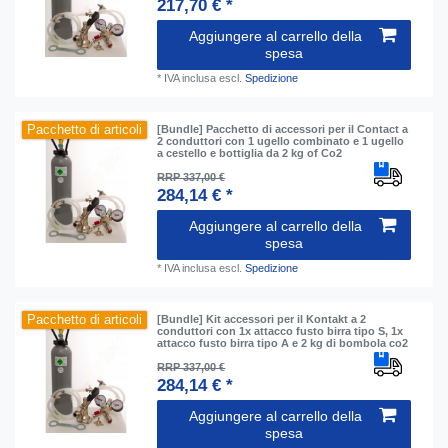
217,70 € *
Aggiungere al carrello della
spesa
*
IVA inclusa
escl.
Spedizione
Pacchetto di articoli
[Bundle] Pacchetto di accessori per il Contact a
2 conduttori con 1 ugello combinato e 1 ugello
a cestello e bottiglia da 2 kg of Co2
RRP 337,00 €
284,14 € *
Aggiungere al carrello della
spesa
*
IVA inclusa
escl.
Spedizione
Pacchetto di articoli
[Bundle] Kit accessori per il Kontakt a 2
conduttori con 1x attacco fusto birra tipo S, 1x
attacco fusto birra tipo A e 2 kg di bombola co2
RRP 337,00 €
284,14 € *
Aggiungere al carrello della
spesa