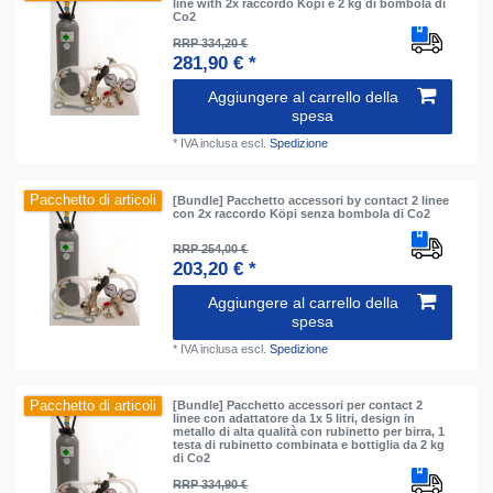
line with 2x raccordo Köpi e 2 kg di bombola di
Co2
RRP 334,20 €
281,90 € *
Aggiungere al carrello della
spesa
*
IVA inclusa
escl.
Spedizione
Pacchetto di articoli
[Bundle] Pacchetto accessori by contact 2 linee
con 2x raccordo Köpi senza bombola di Co2
RRP 254,00 €
203,20 € *
Aggiungere al carrello della
spesa
*
IVA inclusa
escl.
Spedizione
Pacchetto di articoli
[Bundle] Pacchetto accessori per contact 2
linee con adattatore da 1x 5 litri, design in
metallo di alta qualità con rubinetto per birra, 1
testa di rubinetto combinata e bottiglia da 2 kg
di Co2
RRP 334,90 €