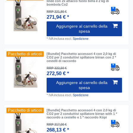
linee con 2x attacco fusto birra e 2 kg di
bombola Co2
RRP 321,80 €
271,94 € *
Aggiungere al carrello della
spesa
*
IVA inclusa
escl.
Spedizione
Pacchetto di articoli
[Bundle] Pacchetto accessori 4 con 2,0 kg di
CO2 per 2 conduttivi spillatore birran con 2 *
cestelli di raccordo
RRP 322,50 €
272,50 € *
Aggiungere al carrello della
spesa
*
IVA inclusa
escl.
Spedizione
Pacchetto di articoli
[Bundle] Pacchetto accessori 4 con 2.0 kg di
CO2 per 2 conduttivi spillatore birran with 1 *
raccordo a cestello e 1 * raccordo Köpi
RRP 317,00 €
268,13 € *