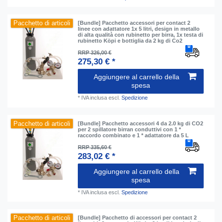
Pacchetto di articoli
[Bundle] Pacchetto accessori per contact 2
linee con adattatore 1x 5 litri, design in metallo
di alta qualità con rubinetto per birra, 1x testa di
rubinetto Köpi e bottiglia da 2 kg di Co2
RRP 326,00 €
275,30 € *
Aggiungere al carrello della
spesa
*
IVA inclusa
escl.
Spedizione
Pacchetto di articoli
[Bundle] Pacchetto accessori 4 da 2.0 kg di CO2
per 2 spillatore birran conduttivi con 1 *
raccordo combinato e 1 * adattatore da 5 L
RRP 335,60 €
283,02 € *
Aggiungere al carrello della
spesa
*
IVA inclusa
escl.
Spedizione
Pacchetto di articoli
[Bundle] Pacchetto di accessori per contact 2