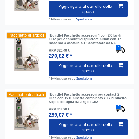
Aggiungere al carrello della
spesa
*
IVA inclusa
escl.
Spedizione
Pacchetto di articoli
[Bundle] Pacchetto accessori 4 con 2.0 kg di
CO2 per 2 conduttivi spillatore birran con 1 *
raccordo a cestello e 1 * adattatore da 5 L
RRP 320,40 €
270,82 € *
Aggiungere al carrello della
spesa
*
IVA inclusa
escl.
Spedizione
Pacchetto di articoli
[Bundle] Pacchetto accessori per contact 2
linee con 1x rubinetto combinato e 1x rubinetto
Köpi e bottiglia da 2 kg di Co2
RRP 343,20 €
289,07 € *
Aggiungere al carrello della
spesa
*
IVA inclusa
escl.
Spedizione