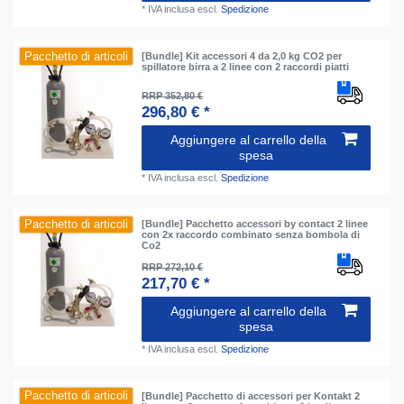
*
IVA inclusa
escl.
Spedizione
Pacchetto di articoli
[Bundle] Kit accessori 4 da 2,0 kg CO2 per
spillatore birra a 2 linee con 2 raccordi piatti
RRP 352,80 €
296,80 € *
Aggiungere al carrello della
spesa
*
IVA inclusa
escl.
Spedizione
Pacchetto di articoli
[Bundle] Pacchetto accessori by contact 2 linee
con 2x raccordo combinato senza bombola di
Co2
RRP 272,10 €
217,70 € *
Aggiungere al carrello della
spesa
*
IVA inclusa
escl.
Spedizione
Pacchetto di articoli
[Bundle] Pacchetto di accessori per Kontakt 2