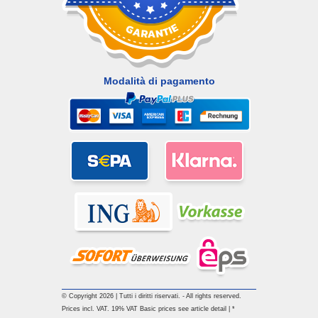
Modalità di pagamento
© Copyright 2026 | Tutti i diritti riservati. - All rights reserved.
Prices incl. VAT. 19% VAT Basic prices see article detail | *