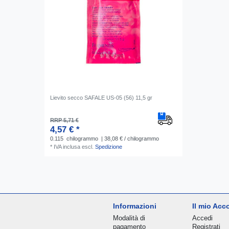
Lievito secco SAFALE US-05 (56) 11,5 gr
RRP 5,71 €
4,57 € *
0.115
chilogrammo
| 38,08 € / chilogrammo
*
IVA inclusa
escl.
Spedizione
Informazioni
Il mio Acc
Modalità di
Accedi
pagamento
Registrati