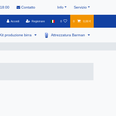
 18:00
Contatto
Info
Servizio
Accedi
Registrare
0
0
0,00 €
Kit produzione birra
Attrezzatura Barman