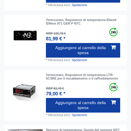
*
IVA inclusa
escl.
Spedizione
Termostato, Regolatore di temperatura Eliwell
IDNext 971 GER P NTC
RRP 100,79 €
81,99 € *
Aggiungere al carrello della
spesa
*
IVA inclusa
escl.
Spedizione
Termostato, Regolatore di temperatura LTR-
5CSRE per il riscaldamento o il raffreddamento
RRP 92,40 €
79,00 € *
Aggiungere al carrello della
spesa
*
IVA inclusa
escl.
Spedizione
Sensore di temperatura, Sonda del sensore NTC