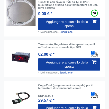
103 AT11 con cavo in PVC da 1,5 m IP67 -
misurazione precisa della temperatura per una
birra perfetta
9,00 € *
Aggiungere al carrello della
spesa
*
IVA inclusa
escl.
Spedizione
Termostato, Regolatore di temperatura per il
raffreddamento normale tipo DR1
62,00 € *
Aggiungere al carrello della
spesa
*
IVA inclusa
escl.
Spedizione
Copy-Card (programmazione rapida) per il
termostato di sbrinamento eliwell
RRP 36,96 €
29,57 € *
Aggiungere al carrello della