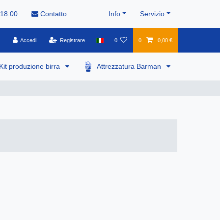
 18:00
Contatto
Info
Servizio
Accedi
Registrare
0
0
0,00 €
Kit produzione birra
Attrezzatura Barman