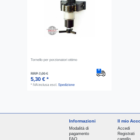
Tornello per porzionatori ottimo
RRP 7,00 €
5,30 € *
*
IVA inclusa
escl.
Spedizione
Informazioni
Il mio Acc
Modalità di
Accedi
pagamento
Registrati
FAQ
carrello