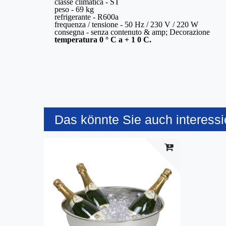
classe climatica - ST
peso - 69 kg
refrigerante - R600a
frequenza / tensione - 50 Hz / 230 V / 220 W
consegna - senza contenuto & amp; Decorazione
temperatura
0
° C a + 1
0
C.
Das könnte Sie auch interessi