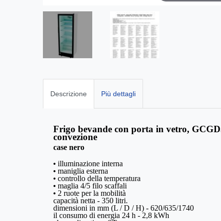
Descrizione
Più dettagli
Frigo bevande con porta in vetro, GCGD
convezione
case
nero
illuminazione interna
•
maniglia esterna
•
controllo della temperatura
•
maglia 4/5 filo scaffali
•
2 ruote per la mobilità
•
capacità netta - 350 litri.
dimensioni in mm (L / D / H) - 620/635/1740
il consumo di energia 24 h - 2,8 kWh