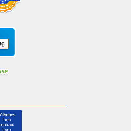
Withdraw
from
contract
here