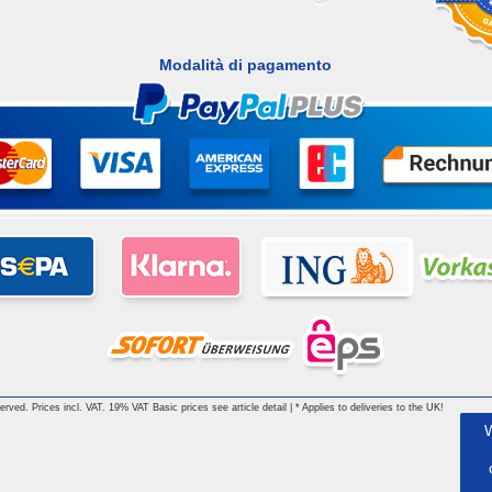
Modalità di pagamento
 reserved. Prices incl. VAT. 19% VAT Basic prices see article detail | * Applies to deliveries to the UK!