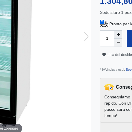
1.304,8
Soddisfare
1
pez
Pronto per l
Lista dei deside
* IVA inclusa escl.
Sped
Conseg
Consegniamo 
rapido. Con DH
pacco sarà con
tempo!
per zoomare