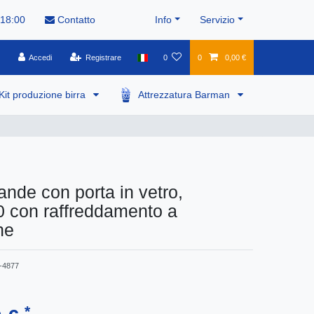
 18:00
Contatto
Info
Servizio
Accedi
Registrare
0
0
0,00 €
Kit produzione birra
Attrezzatura Barman
ande con porta in vetro,
con raffreddamento a
ne
-4877
*