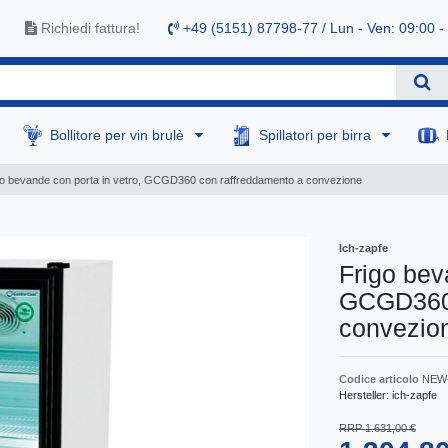
Richiedi fattura!
+49 (5151) 87798-77 / Lun - Ven: 09:00 -
Bollitore per vin brulè
Spillatori per birra
go bevande con porta in vetro, GCGD360 con raffreddamento a convezione
Ich-zapfe
Frigo bev
GCGD360 
convezio
Codice articolo
NEW
Hersteller:
ich-zapfe
RRP 1.631,00 €