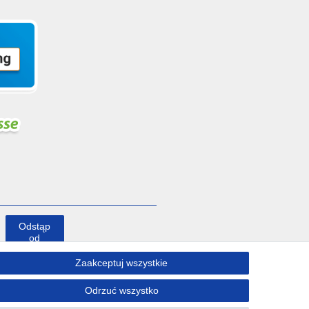
Odstąp
od
umowy
tutaj
Zaakceptuj wszystkie
Odrzuć wszystko
Kontakt