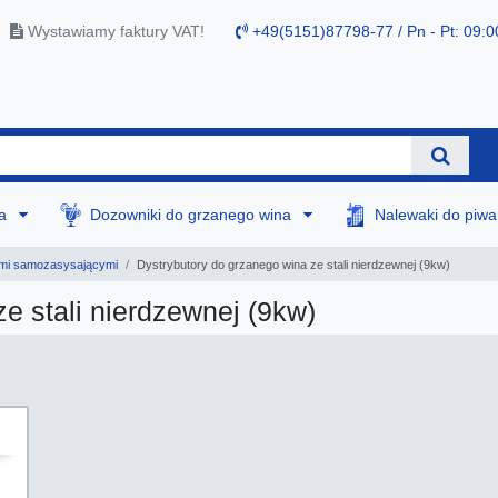
Wystawiamy faktury VAT!
+49(5151)87798-77 / Pn - Pt: 09:0
na
Dozowniki do grzanego wina
Nalewaki do piw
i samozasysającymi
Dystrybutory do grzanego wina ze stali nierdzewnej (9kw)
e stali nierdzewnej (9kw)