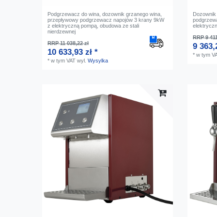
Podgrzewacz do wina, dozownik grzanego wina,
Dozownik 
przepływowy podgrzewacz napojów 3 krany 9kW
podgrzewa
z elektryczną pompą, obudowa ze stali
elektrycz
nierdzewnej
RRP 9 411
RRP 11 038,22 zł
9 363,
10 633,93 zł *
*
w tym V
*
w tym VAT
wyl.
Wysylka