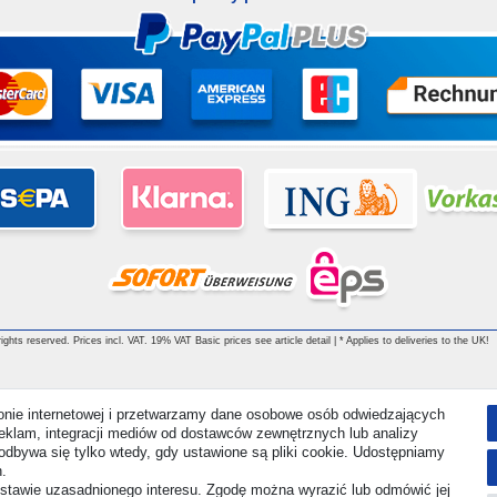
ghts reserved. Prices incl. VAT. 19% VAT Basic prices see article detail | * Applies to deliveries to the UK!
ronie internetowej i przetwarzamy dane osobowe osób odwiedzających
i reklam, integracji mediów od dostawców zewnętrznych lub analizy
odbywa się tylko wtedy, gdy ustawione są pliki cookie. Udostępniamy
.
stawie uzasadnionego interesu. Zgodę można wyrazić lub odmówić jej