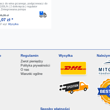
cz do wina grzanego, podgrzewacz do
100L/h | 2 dotknięcia | regulator
| Zintegrowana pompa
6,36 zł
,07 zł *
AT
wyl.
Wysylka
o
Regulamin
Wysyłka
Należym
Zwrot pieniędzy
Polityka prywatności
O nas
Warunki ogólne
Sposby płatności