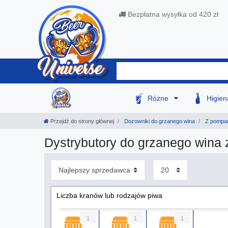
Bezpłatna wysyłka od 420 zł
Różne
Higie
Przejdź do strony głównej
Dozowniki do grzanego wina
Z pompam
Dystrybutory do grzanego wina z
Liczba kranów lub rodzajów piwa
1
1
1