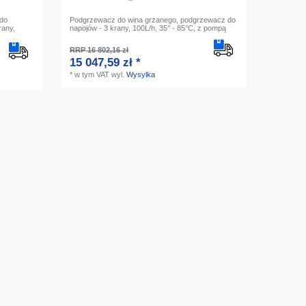
 do
Podgrzewacz do wina grzanego, podgrzewacz do
rany,
napojów - 3 krany, 100L/h, 35° - 85°C, z pompą
RRP 16 802,16 zł
15 047,59 zł *
*
w tym VAT
wyl.
Wysylka