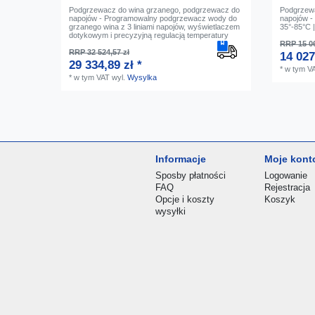
Podgrzewacz do wina grzanego, podgrzewacz do
Podgrzewa
napojów - Programowalny podgrzewacz wody do
napojów - 
grzanego wina z 3 liniami napojów, wyświetlaczem
35°-85°C 
dotykowym i precyzyjną regulacją temperatury
RRP 15 06
RRP 32 524,57 zł
14 027
29 334,89 zł *
*
w tym V
*
w tym VAT
wyl.
Wysylka
Informacje
Moje kont
Sposby płatności
Logowanie
FAQ
Rejestracja
Opcje i koszty
Koszyk
wysyłki