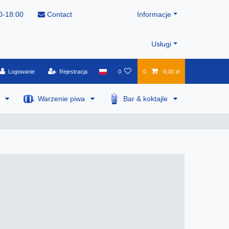
0-18:00
Contact
Informacje
Usługi
Logowanie
Rejestracja
0
0
0,00 zł
a
Warzenie piwa
Bar & koktajle