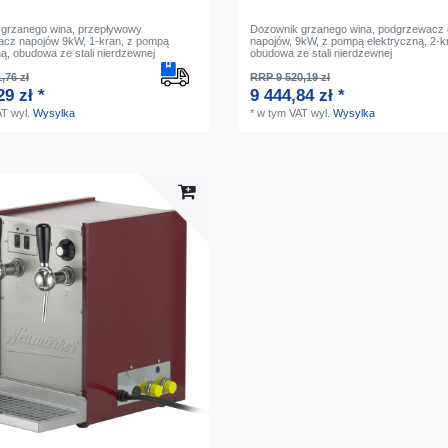
grzanego wina, przepływowy
Dozownik grzanego wina, podgrzewacz
cz napojów 9kW, 1-kran, z pompą
napojów, 9kW, z pompą elektryczną, 2-k
ną, obudowa ze stali nierdzewnej
obudowa ze stali nierdzewnej
,76 zł
RRP 9 520,19 zł
29 zł *
9 444,84 zł *
AT
wyl.
Wysylka
*
w tym VAT
wyl.
Wysylka