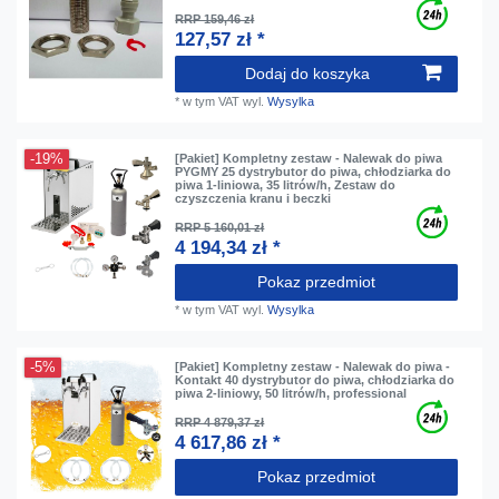
RRP 159,46 zł
127,57 zł *
Dodaj do koszyka
*
w tym VAT
wyl.
Wysylka
-19%
[Pakiet] Kompletny zestaw - Nalewak do piwa
PYGMY 25 dystrybutor do piwa, chłodziarka do
piwa 1-liniowa, 35 litrów/h, Zestaw do
czyszczenia kranu i beczki
RRP 5 160,01 zł
4 194,34 zł *
Pokaz przedmiot
*
w tym VAT
wyl.
Wysylka
-5%
[Pakiet] Kompletny zestaw - Nalewak do piwa -
Kontakt 40 dystrybutor do piwa, chłodziarka do
piwa 2-liniowy, 50 litrów/h, professional
RRP 4 879,37 zł
4 617,86 zł *
Pokaz przedmiot