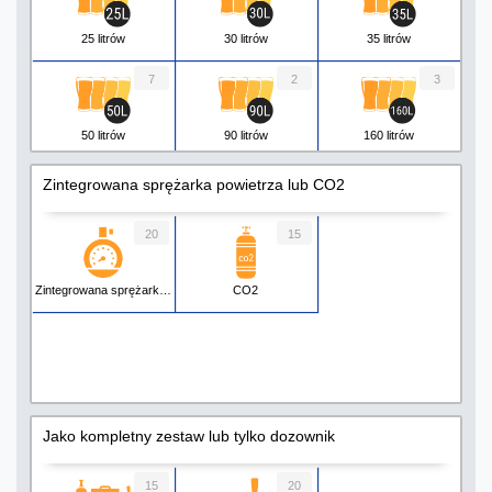
25 litrów
30 litrów
35 litrów
7
2
3
50 litrów
90 litrów
160 litrów
Zintegrowana sprężarka powietrza lub CO2
20
15
Zintegrowana sprężarka powietrza
CO2
Jako kompletny zestaw lub tylko dozownik
15
20