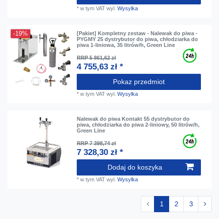
*
w tym VAT
wyl.
Wysylka
-19%
[Pakiet] Kompletny zestaw - Nalewak do piwa -
PYGMY 25 dystrybutor do piwa, chłodziarka do
piwa 1-liniowa, 35 litrów/h, Green Line
RRP 5 861,62 zł
4 755,63 zł *
Pokaz przedmiot
*
w tym VAT
wyl.
Wysylka
Nalewak do piwa Kontakt 55 dystrybutor do
piwa, chłodziarka do piwa 2-liniowy, 50 litrów/h,
Green Line
RRP 7 398,74 zł
7 328,30 zł *
Dodaj do koszyka
*
w tym VAT
wyl.
Wysylka
1
2
3