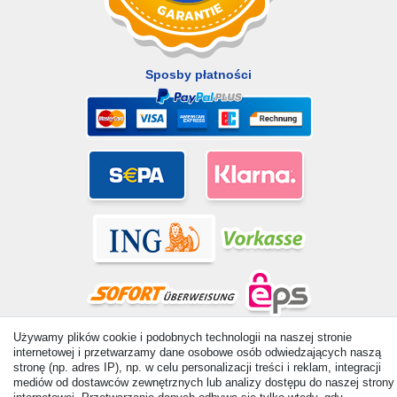
Sposby płatności
Używamy plików cookie i podobnych technologii na naszej stronie
© Copyright 2026 | Wszelkie prawa zastrzezone. - All rights
internetowej i przetwarzamy dane osobowe osób odwiedzających naszą
reserved. Prices incl. VAT. 19% VAT Basic prices see article detail
stronę (np. adres IP), np. w celu personalizacji treści i reklam, integracji
| * Applies to deliveries to the UK!
mediów od dostawców zewnętrznych lub analizy dostępu do naszej strony