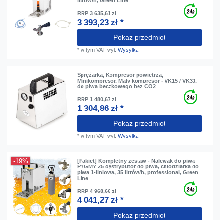
litrów/h, Green Line
RRP 3 635,61 zł
3 393,23 zł *
Pokaz przedmiot
*
w tym VAT
wyl.
Wysylka
Sprężarka, Kompresor powietrza,
Minikompresor, Mały kompresor - VK15 / VK30,
do piwa beczkowego bez CO2
RRP 1 480,67 zł
1 304,86 zł *
Pokaz przedmiot
*
w tym VAT
wyl.
Wysylka
-19%
[Pakiet] Kompletny zestaw - Nalewak do piwa
PYGMY 25 dystrybutor do piwa, chłodziarka do
piwa 1-liniowa, 35 litrów/h, professional, Green
Line
RRP 4 968,66 zł
4 041,27 zł *
Pokaz przedmiot