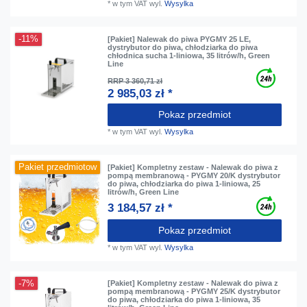
*
w tym VAT
wyl.
Wysylka
-11%
[Pakiet] Nalewak do piwa PYGMY 25 LE,
dystrybutor do piwa, chłodziarka do piwa
chłodnica sucha 1-liniowa, 35 litrów/h, Green
Line
RRP 3 360,71 zł
2 985,03 zł *
Pokaz przedmiot
*
w tym VAT
wyl.
Wysylka
Pakiet przedmiotow
[Pakiet] Kompletny zestaw - Nalewak do piwa z
pompą membranową - PYGMY 20/K dystrybutor
do piwa, chłodziarka do piwa 1-liniowa, 25
litrów/h, Green Line
3 184,57 zł *
Pokaz przedmiot
*
w tym VAT
wyl.
Wysylka
-7%
[Pakiet] Kompletny zestaw - Nalewak do piwa z
pompą membranową - PYGMY 25/K dystrybutor
do piwa, chłodziarka do piwa 1-liniowa, 35