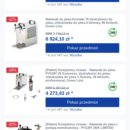
*
w tym VAT
wyl.
Wysylka
-11%
Nalewak do piwa Kontakt 70 dystrybutor do
piwa, chłodziarka do piwa 2-liniowy, 90 litrów/h,
Green Line
RRP 7 749,13 zł
6 924,10 zł *
Pokaz przedmiot
*
w tym VAT
wyl.
Wysylka
-19%
[Pakiet] Kompletny zestaw - Nalewak do piwa
PYGMY 25 Guinness, dystrybutor do piwa,
chłodziarka do piwa 1-liniowa, 35 litrów/h,
professional, Green Line
RRP 5 307,62 zł
4 273,43 zł *
Pokaz przedmiot
*
w tym VAT
wyl.
Wysylka
-20%
[Pakiet] Kompletny zestaw - Nalewak do piwa z
pompą membranową - PYGMY 25/K LIMITED