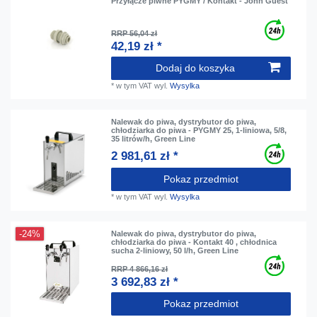
Przyłącze piwne PYGMY / Kontakt - John Guest
RRP 56,04 zł
42,19 zł *
Dodaj do koszyka
*
w tym VAT
wyl.
Wysylka
Nalewak do piwa, dystrybutor do piwa,
chłodziarka do piwa - PYGMY 25, 1-liniowa, 5/8,
35 litrów/h, Green Line
2 981,61 zł *
Pokaz przedmiot
*
w tym VAT
wyl.
Wysylka
-24%
Nalewak do piwa, dystrybutor do piwa,
chłodziarka do piwa - Kontakt 40 , chłodnica
sucha 2-liniowy, 50 l/h, Green Line
RRP 4 866,16 zł
3 692,83 zł *
Pokaz przedmiot