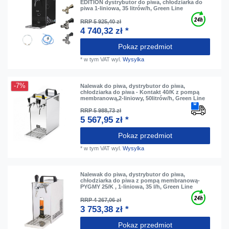
EDITION dystrybutor do piwa, chłodziarka do
piwa 1-liniowa, 35 litrów/h, Green Line
RRP 5 925,40 zł
4 740,32 zł *
Pokaz przedmiot
*
w tym VAT
wyl.
Wysylka
-7%
Nalewak do piwa, dystrybutor do piwa,
chłodziarka do piwa - Kontakt 40/K z pompą
membranową,2-liniowy, 50litrów/h, Green Line
RRP 5 988,73 zł
5 567,95 zł *
Pokaz przedmiot
*
w tym VAT
wyl.
Wysylka
Nalewak do piwa, dystrybutor do piwa,
chłodziarka do piwa z pompą membranową-
PYGMY 25/K , 1-liniowa, 35 l/h, Green Line
RRP 4 267,06 zł
3 753,38 zł *
Pokaz przedmiot