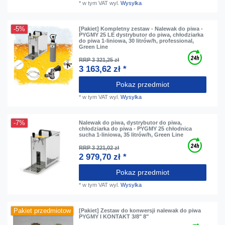
*
w tym VAT
wyl.
Wysylka
-5%
[Pakiet] Kompletny zestaw - Nalewak do piwa -
PYGMY 25 LE dystrybutor do piwa, chłodziarka
do piwa 1-liniowa, 30 litrów/h, professional,
Green Line
RRP 3 321,25 zł
3 163,62 zł *
Pokaz przedmiot
*
w tym VAT
wyl.
Wysylka
-7%
Nalewak do piwa, dystrybutor do piwa,
chłodziarka do piwa - PYGMY 25 chłodnica
sucha 1-liniowa, 35 litrów/h, Green Line
RRP 3 221,02 zł
2 979,70 zł *
Pokaz przedmiot
*
w tym VAT
wyl.
Wysylka
Pakiet przedmiotow
[Pakiet] Zestaw do konwersji nalewak do piwa
PYGMY I KONTAKT 3/8" 8"