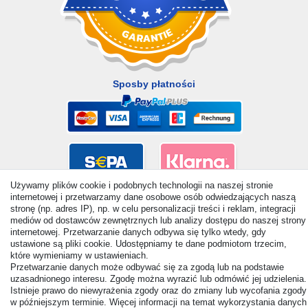
Sposby płatności
Używamy plików cookie i podobnych technologii na naszej stronie
internetowej i przetwarzamy dane osobowe osób odwiedzających naszą
stronę (np. adres IP), np. w celu personalizacji treści i reklam, integracji
mediów od dostawców zewnętrznych lub analizy dostępu do naszej strony
internetowej. Przetwarzanie danych odbywa się tylko wtedy, gdy
ustawione są pliki cookie. Udostępniamy te dane podmiotom trzecim,
które wymieniamy w ustawieniach.
Przetwarzanie danych może odbywać się za zgodą lub na podstawie
uzasadnionego interesu. Zgodę można wyrazić lub odmówić jej udzielenia.
Istnieje prawo do niewyrażenia zgody oraz do zmiany lub wycofania zgody
© Copyright 2026 | Wszelkie prawa zastrzezone. - All rights
w późniejszym terminie. Więcej informacji na temat wykorzystania danych
reserved. Prices incl. VAT. 19% VAT Basic prices see article detail