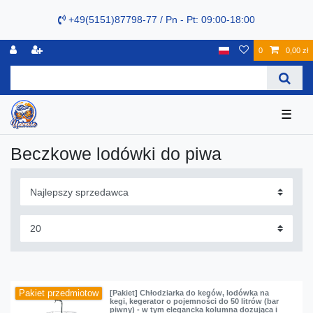
+49(5151)87798-77 / Pn - Pt: 09:00-18:00
0
0,00 zł
☰
Beczkowe lodówki do piwa
Pakiet przedmiotow
[Pakiet] Chłodziarka do kegów, lodówka na
kegi, kegerator o pojemności do 50 litrów (bar
piwny) - w tym elegancka kolumna dozująca i