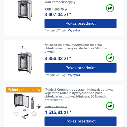
kran kompensacyjny
RRP 4 508,79 zł
3 607,04 zł *
Pokaz przedmiot
*
w tym VAT
wyl.
Wysylka
Nalewak do piwa, dystrybutor do piwa -
chłodziarka do kegów, do beczek 50L (bar
piwny)
3 356,42 zł *
Pokaz przedmiot
*
w tym VAT
wyl.
Wysylka
Pakiet przedmiotow
[Pakiet] Kompletny zestaw - Nalewak do piwa,
kegerator, rollable dystrybutor do piwa,
chłodziarka do piwa,1-liniowa, 50 litrów/h,
professional
RRP 5 561,84 zł
4 515,81 zł *
Pokaz przedmiot