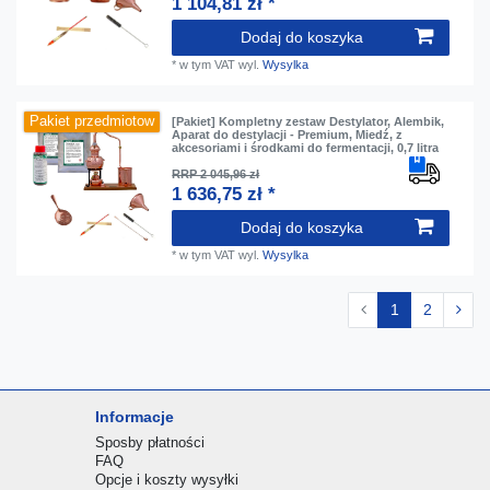
1 104,81 zł *
Dodaj do koszyka
*
w tym VAT
wyl.
Wysylka
Pakiet przedmiotow
[Pakiet] Kompletny zestaw Destylator, Alembik,
Aparat do destylacji - Premium, Miedź, z
akcesoriami i środkami do fermentacji, 0,7 litra
RRP 2 045,96 zł
1 636,75 zł *
Dodaj do koszyka
*
w tym VAT
wyl.
Wysylka
1
2
Informacje
Sposby płatności
FAQ
Opcje i koszty wysyłki