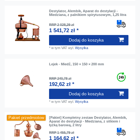
Destylator, Alembik, Aparat do destylacji -
Miedziana, z palnikiem spirytusowym, 1,25 litra
RRP 2 028,29 zł
1 541,72 zł *
Dodaj do koszyka
*
w tym VAT
wyl.
Wysylka
Lejek - Miedź, 150 × 150 × 200 mm
RRP 240,78 zł
192,62 zł *
Dodaj do koszyka
*
w tym VAT
wyl.
Wysylka
Pakiet przedmiotow
[Pakiet] Kompletny zestaw Destylator, Alembik,
Aparat do destylacji - Miedziana, z sitkiem i
łyżką barową, 2 litry
RRP 1 455,79 zł
1 164,62 zł *