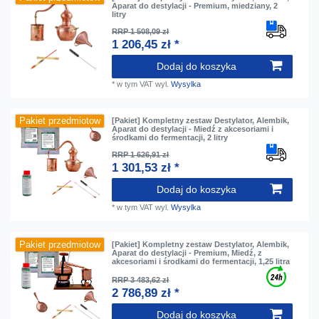
Aparat do destylacji - Premium, miedziany, 2
litry
RRP 1 508,09 zł
1 206,45 zł *
Dodaj do koszyka
*
w tym VAT
wyl.
Wysylka
Pakiet przedmiotow
[Pakiet] Kompletny zestaw Destylator, Alembik,
Aparat do destylacji - Miedź z akcesoriami i
środkami do fermentacji, 2 litry
RRP 1 626,91 zł
1 301,53 zł *
Dodaj do koszyka
*
w tym VAT
wyl.
Wysylka
Pakiet przedmiotow
[Pakiet] Kompletny zestaw Destylator, Alembik,
Aparat do destylacji - Premium, Miedź, z
akcesoriami i środkami do fermentacji, 1,25 litra
RRP 3 483,62 zł
2 786,89 zł *
Dodaj do koszyka