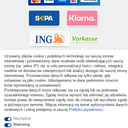
Używamy plików cookie i podobnych technologii na naszej stronie
internetowej i przetwarzamy dane osobowe osób odwiedzających naszą
stronę (np. adres IP), np. w celu personalizacji treści i reklam, integracji
mediów od dostawców zewnętrznych lub analizy dostępu do naszej strony
© Copyright 2026 | Wszelkie prawa zastrzezone. - All rights
internetowej. Przetwarzanie danych odbywa się tylko wtedy, gdy
reserved. Prices incl. VAT. 19% VAT Basic prices see article detail
ustawione są pliki cookie. Udostępniamy te dane podmiotom trzecim,
| * Applies to deliveries to the UK!
które wymieniamy w ustawieniach.
Przetwarzanie danych może odbywać się za zgodą lub na podstawie
uzasadnionego interesu. Zgodę można wyrazić lub odmówić jej udzielenia.
Kontakt
Odstąp od umowy tutaj
Istnieje prawo do niewyrażenia zgody oraz do zmiany lub wycofania zgody
w późniejszym terminie. Więcej informacji na temat wykorzystania danych
osobowych i usług podajemy w naszej
Polityka prywatnosci
.
Niezbędne
Marketing