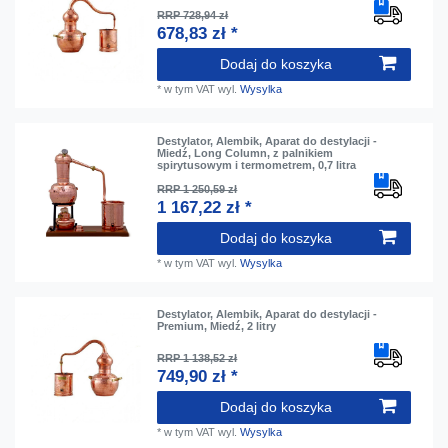
RRP 728,94 zł
678,83 zł *
Dodaj do koszyka
*
w tym VAT
wyl.
Wysylka
Destylator, Alembik, Aparat do destylacji -
Miedź, Long Column, z palnikiem
spirytusowym i termometrem, 0,7 litra
RRP 1 250,59 zł
1 167,22 zł *
Dodaj do koszyka
*
w tym VAT
wyl.
Wysylka
Destylator, Alembik, Aparat do destylacji -
Premium, Miedź, 2 litry
RRP 1 138,52 zł
749,90 zł *
Dodaj do koszyka
*
w tym VAT
wyl.
Wysylka