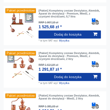
Pakiet przedmiotow
[Pakiet] Kompletny zestaw Destylator, Alembik,
Aparat do destylacji - Premium, Miedź, z
czystymi drożdżami, 0,7 litra
RRP 1 907,10 zł
1 525,68 zł *
Dodaj do koszyka
*
w tym VAT
wyl.
Wysylka
Pakiet przedmiotow
[Pakiet] Kompletny zestaw Destylator, Alembik,
Aparat do destylacji - Premium, Miedź, z
czystymi drożdżami, 2 litry
RRP 1 614,84 zł
1 291,87 zł *
Dodaj do koszyka
*
w tym VAT
wyl.
Wysylka
Pakiet przedmiotow
[Pakiet] Kompletny zestaw Destylator, Alembik,
Aparat do destylacji - Miedź, 2 litry
RRP 1 381,03 zł