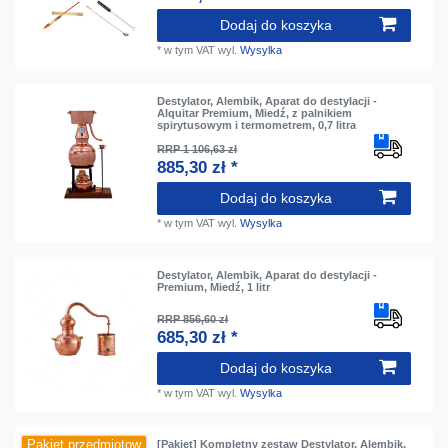
Dodaj do koszyka
*
w tym VAT
wyl.
Wysylka
Destylator, Alembik, Aparat do destylacji -
Alquitar Premium, Miedź, z palnikiem
spirytusowym i termometrem, 0,7 litra
RRP 1 106,63 zł
885,30 zł *
Dodaj do koszyka
*
w tym VAT
wyl.
Wysylka
Destylator, Alembik, Aparat do destylacji -
Premium, Miedź, 1 litr
RRP 856,60 zł
685,30 zł *
Dodaj do koszyka
*
w tym VAT
wyl.
Wysylka
Pakiet przedmiotow
[Pakiet] Kompletny zestaw Destylator, Alembik,