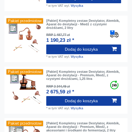
*
w tym VAT
wyl.
Wysylka
Pakiet przedmiotow
[Pakiet] Kompletny zestaw Destylator, Alembik,
Aparat do destylacji - Miedź z czystymi
drożdżami, 2 litry
RRP 1 487,77 zł
1 190,23 zł *
Dodaj do koszyka
*
w tym VAT
wyl.
Wysylka
Pakiet przedmiotow
[Pakiet] Kompletny zestaw Destylator, Alembik,
Aparat do destylacji - Premium, Miedź, z
czystymi drożdżami, 1,25 litra
RRP 3 344,49 zł
2 675,59 zł *
Dodaj do koszyka
*
w tym VAT
wyl.
Wysylka
Pakiet przedmiotow
[Pakiet] Kompletny zestaw Destylator, Alembik,
Aparat do destylacji - Premium, Miedź, z
akcesoriami i środkami do fermentacji, 2 litry