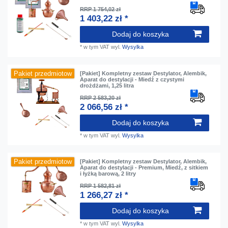
RRP 1 754,02 zł
1 403,22 zł *
Dodaj do koszyka
*
w tym VAT
wyl.
Wysylka
Pakiet przedmiotow
[Pakiet] Kompletny zestaw Destylator, Alembik,
Aparat do destylacji - Miedź z czystymi
drożdżami, 1,25 litra
RRP 2 583,20 zł
2 066,56 zł *
Dodaj do koszyka
*
w tym VAT
wyl.
Wysylka
Pakiet przedmiotow
[Pakiet] Kompletny zestaw Destylator, Alembik,
Aparat do destylacji - Premium, Miedź, z sitkiem
i łyżką barową, 2 litry
RRP 1 582,81 zł
1 266,27 zł *
Dodaj do koszyka
*
w tym VAT
wyl.
Wysylka