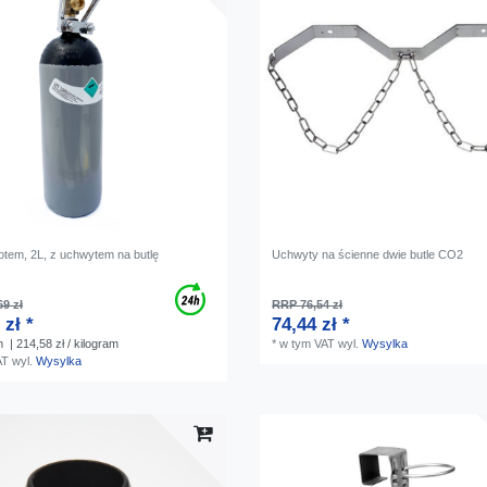
zotem, 2L, z uchwytem na butlę
Uchwyty na ścienne dwie butle CO2
9 zł
RRP 76,54 zł
 zł *
74,44 zł *
m
| 214,58 zł / kilogram
*
w tym VAT
wyl.
Wysylka
AT
wyl.
Wysylka