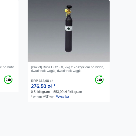
e na butle
[Pakiet] Butla CO2 - 0,5 kg z koszykiem na bidon,
dwutlenek węgla, dwutlenek węgla
RRP 312,08 zł
276,50 zł *
0.5
kilogram
| 553,00 zł / kilogram
*
w tym VAT
wyl.
Wysylka