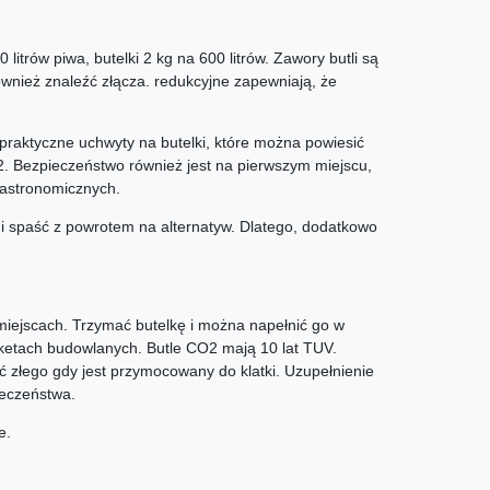
 litrów piwa, butelki 2 kg na 600 litrów. Zawory butli są
ównież znaleźć złącza. redukcyjne zapewniają, że
 praktyczne uchwyty na butelki, które można powiesić
O2. Bezpieczeństwo również jest na pierwszym miejscu,
gastronomicznych.
i spaść z powrotem na alternatyw. Dlatego, dodatkowo
 miejscach. Trzymać butelkę i można napełnić go w
etach budowlanych. Butle CO2 mają 10 lat TUV.
ić złego gdy jest przymocowany do klatki. Uzupełnienie
ieczeństwa.
e.