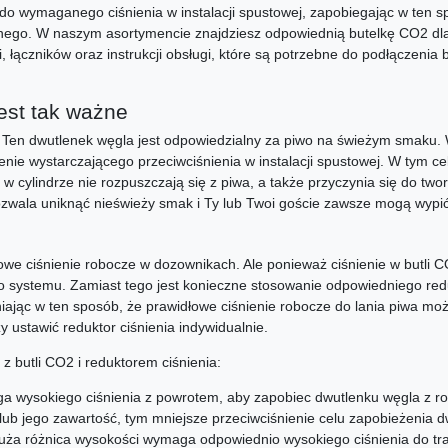
 do wymaganego ciśnienia w instalacji spustowej, zapobiegając w ten 
wnego. W naszym asortymencie znajdziesz odpowiednią butelkę CO2 dla
, łączników oraz instrukcji obsługi, które są potrzebne do podłączenia 
est tak ważne
Ten dwutlenek węgla jest odpowiedzialny za piwo na świeżym smaku. W
nie wystarczającego przeciwciśnienia w instalacji spustowej. W tym ce
 cylindrze nie rozpuszczają się z piwa, a także przyczynia się do twor
zwala uniknąć nieświeży smak i Ty lub Twoi goście zawsze mogą wypić
owe ciśnienie robocze w dozownikach. Ale ponieważ ciśnienie w butli CO
o systemu. Zamiast tego jest konieczne stosowanie odpowiedniego reduk
jąc w ten sposób, że prawidłowe ciśnienie robocze do lania piwa moż
 ustawić reduktor ciśnienia indywidualnie.
 z butli CO2 i reduktorem ciśnienia:
a wysokiego ciśnienia z powrotem, aby zapobiec dwutlenku węgla z ro
lub jego zawartość, tym mniejsze przeciwciśnienie celu zapobieżenia 
uża różnica wysokości wymaga odpowiednio wysokiego ciśnienia do tra