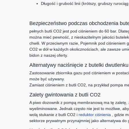
Długość i grubość linii (krótszy, grubszy ruroci
Bezpieczeństwo podczas obchodzenia but
pełnych butli CO2 jest pod ciśnieniem do 60 bar. Dla
można mieć pewność, z nieskazitelnym jakości butelek
chwili. W przeciwnym razie, Pojemnik pod ciśnieniem
CO2 w dół w każdych okolicznościach, ale zawsze umie
bidon z naszej oferty.
Alternatywy naciśnięcie z butelki dwutlenk
Zastosowanie zbiornika gazu pod ciśnieniem w posta
może być używany.
Zamiast ciśnieniem z butli CO2, na przykład pompa me
Zalety gwintowania z butli CO2
A piwo dozownik z pompą membranową ma tę zaletę, że 
wyeliminowane. Jednak często nie jest to możliwe, a
wolą stukanie z butli CO2 i
reduktor ciśnienia
, gdzie 
sektorze prywatnym przynajmniej jako alternatywa do g