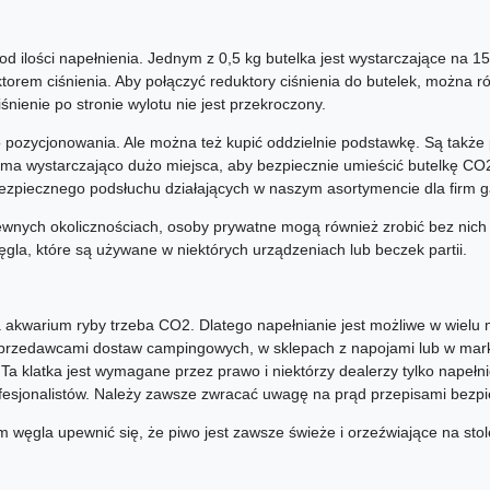
od ilości napełnienia. Jednym z 0,5 kg butelka jest wystarczające na 150
orem ciśnienia. Aby połączyć reduktory ciśnienia do butelek, można r
śnienie po stronie wylotu nie jest przekroczony.
o pozycjonowania. Ale można też kupić oddzielnie podstawkę. Są także
ie ma wystarczająco dużo miejsca, aby bezpiecznie umieścić butelkę C
bezpiecznego podsłuchu działających w naszym asortymencie dla firm 
wnych okolicznościach, osoby prywatne mogą również zrobić bez nich 
la, które są używane w niektórych urządzeniach lub beczek partii.
a akwarium ryby trzeba CO2. Dlatego napełnianie jest możliwe w wielu
rzedawcami dostaw campingowych, w sklepach z napojami lub w mark
. Ta klatka jest wymagane przez prawo i niektórzy dealerzy tylko napełn
esjonalistów. Należy zawsze zwracać uwagę na prąd przepisami bezp
m węgla upewnić się, że piwo jest zawsze świeże i orzeźwiające na stol