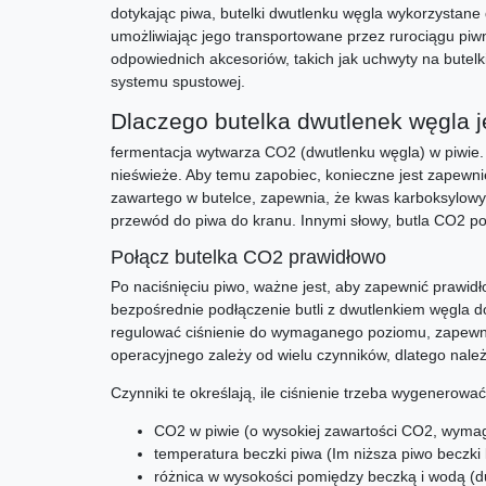
dotykając piwa, butelki dwutlenku węgla wykorzystane
umożliwiając jego transportowane przez rurociągu pi
odpowiednich akcesoriów, takich jak uchwyty na butelki
systemu spustowej.
Dlaczego butelka dwutlenek węgla j
fermentacja wytwarza CO2 (dwutlenku węgla) w piwie. 
nieświeże. Aby temu zapobiec, konieczne jest zapewnie
zawartego w butelce, zapewnia, że kwas karboksylowy w
przewód do piwa do kranu. Innymi słowy, butla CO2 po
Połącz butelka CO2 prawidłowo
Po naciśnięciu piwo, ważne jest, aby zapewnić prawidł
bezpośrednie podłączenie butli z dwutlenkiem węgla d
regulować ciśnienie do wymaganego poziomu, zapewnia
operacyjnego zależy od wielu czynników, dlatego należy
Czynniki te określają, ile ciśnienie trzeba wygenerować
CO2 w piwie (o wysokiej zawartości CO2, wymag
temperatura beczki piwa (Im niższa piwo beczki 
różnica w wysokości pomiędzy beczką i wodą (d