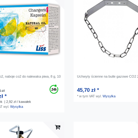
o2, naboje co2 do nalewaka piwa, 8 g, 10
Uchwyty ścienne na butle gazowe CO2 
45,70 zł *
 zł
zł *
*
w tym VAT
wyl.
Wysylka
ek
| 2,92 zł / kawałek
AT
wyl.
Wysylka