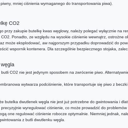
ąg piwny, mniej ciśnienia wymaganego do transportowania piwa).
elkę CO2
tego przy zakupie butelkę kwas węglowy, należy polegać wyłącznie na r
 CO2. Ponadto, ze względu na wysokie ciśnienie wewnątrz, ostrożne ob
 gaz może eksplodować, aw najgorszym przypadku doprowadzić do powa
ścić wspornik kontenera. Dla szczególnie bezpiecznego stojaka, zale
u węgla
ci butli CO2 nie jest jedynym sposobem na zwrócenie piwo. Alternat
mbranowa wytwarza podciśnienie, które transportuje się piwo z beczki 
butelka dwutlenek węgla nie jest już potrzebne do gwintowania i dlat
by precyzyjnie wyregulować ciśnienie, co może prowadzić do problemó
mogą one regulować ciśnienie robocze optymalnie. Niemniej jednak, 
wintowania z butli dwutlenku węgla.