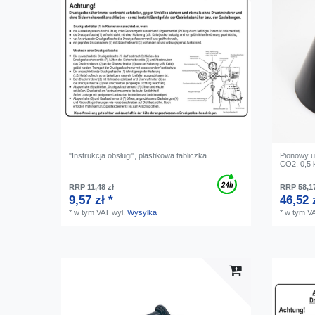
"Instrukcja obsługi", plastikowa tabliczka
Pionowy u
CO2, 0,5 
RRP 11,48 zł
RRP 58,17
9,57 zł *
46,52 
*
w tym VAT
wyl.
Wysylka
*
w tym V