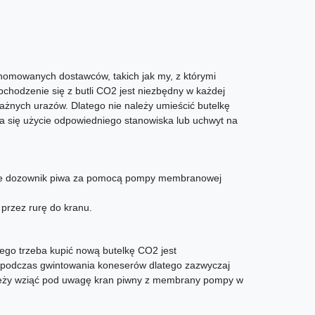
enomowanych dostawców, takich jak my, z którymi
chodzenie się z butli CO2 jest niezbędny w każdej
żnych urazów. Dlatego nie należy umieścić butelkę
ca się użycie odpowiedniego stanowiska lub uchwyt na
ywnie dozownik piwa za pomocą pompy membranowej
przez rurę do kranu.
ego trzeba kupić nową butelkę CO2 jest
w podczas gwintowania koneserów dlatego zazwyczaj
należy wziąć pod uwagę kran piwny z membrany pompy w