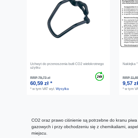
Uchwyt do przenoszenia butli CO2 wielokrotnego
Naklejka "
użytku
RRP 79,73 zł
RRP 11,85
60,59 zł *
9,57 zł
*
w tym VAT
wyl.
Wysylka
*
w tym V
CO2 oraz prawo ciśnienie są potrzebne do kranu piwa p
gazowych i przy obchodzeniu się z chemikaliami, asp
miejscu.