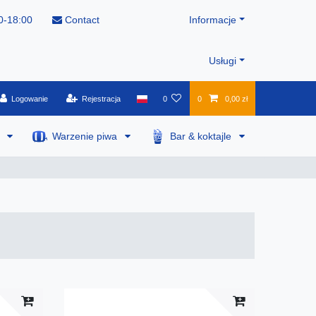
0-18:00
Contact
Informacje
Usługi
Logowanie
Rejestracja
0
0
0,00 zł
a
Warzenie piwa
Bar & koktajle