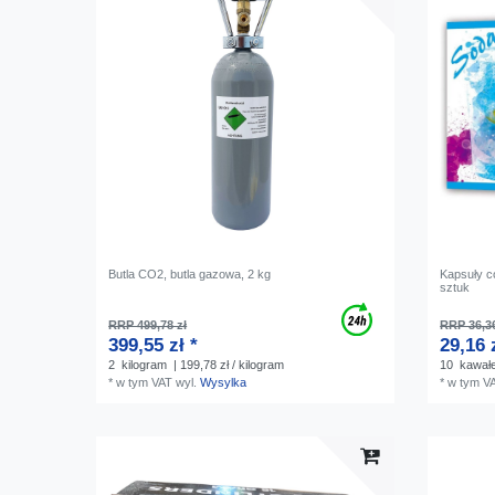
Butla CO2, butla gazowa, 2 kg
Kapsuły c
sztuk
RRP 499,78 zł
RRP 36,36
399,55 zł *
29,16 
2
kilogram
| 199,78 zł / kilogram
10
kawał
*
w tym VAT
wyl.
Wysylka
*
w tym V