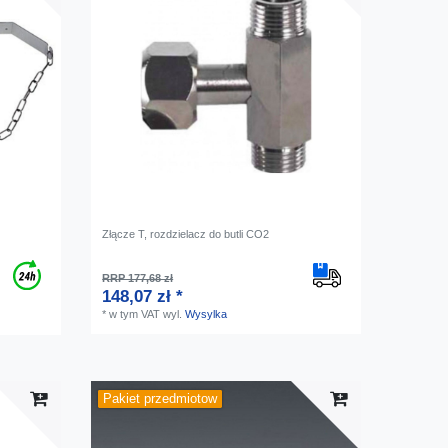
Złącze T, rozdzielacz do butli CO2
RRP 177,68 zł
148,07 zł *
*
w tym VAT
wyl.
Wysylka
Pakiet przedmiotow