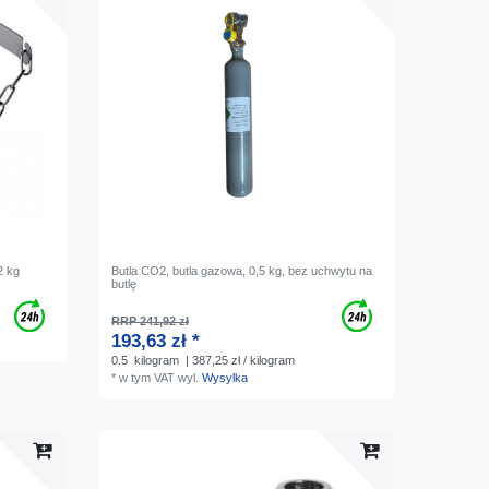
2 kg
Butla CO2, butla gazowa, 0,5 kg, bez uchwytu na
butlę
RRP 241,92 zł
193,63 zł *
0.5
kilogram
| 387,25 zł / kilogram
*
w tym VAT
wyl.
Wysylka