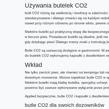
Używania butelek CO2
butli CO2 różnią się wielkością i średnicę w zależności 
standaryzowane i dlatego zmieści się na każdym redukt
nawet przy różnym ciśnieniu po stronie wlotu, pewne ci
Niektóre butelki już praktyczną stopę dla bezpieczneg
w beczce piwa. Posiadacze butelki są idealne, jeśli n
gdy dotykając piwo! Dlatego mamy znaki z instrukcją 
Butle CO2 są zazwyczaj dostępne w gastronomii. W pe
do butelek CO2 wykonujemy kapsułki z dwutlenkiem węg
Wkład
Nie tylko zwrócić piwo, ale również na kempingu lub n
dowolnym momencie. Można napełniać butle CO2 w sp
Niektóre butelki mają klatkę butelka, specjalny uchwyt
powinno być zawsze wykonywane wyłącznie przez prof
Applied bezpiecznie, butle CO2 i kapsułki z dwutlenkie
butle CO2 dla swoich dozowników