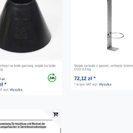
chwyt na butle gazową, stojak na butle
Stojak na butle z gazem, uchwyty ścienn
kg
CO2 0,5 kg
72,12 zł *
 zł
zł *
*
w tym VAT
wyl.
Wysylka
AT
wyl.
Wysylka