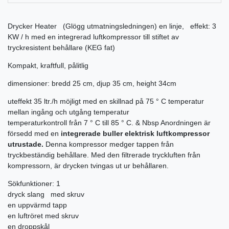
Drycker Heater (Glögg utmatningsledningen) en linje, effekt: 3
KW / h med en integrerad luftkompressor till stiftet av
tryckresistent behållare (KEG fat)
Kompakt, kraftfull, pålitlig
dimensioner: bredd 25 cm, djup 35 cm, height 34cm
uteffekt 35 ltr./h möjligt med en skillnad på 75 ° C temperatur
mellan ingång och utgång temperatur
temperaturkontroll från 7 ° C till 85 ° C. & Nbsp Anordningen är
försedd med en
integrerade buller elektrisk luftkompressor
utrustade.
Denna kompressor medger tappen från
tryckbeständig behållare. Med den filtrerade tryckluften från
kompressorn, är drycken tvingas ut ur behållaren.
Sökfunktioner: 1
dryck slang med skruv
en uppvärmd tapp
en luftröret med skruv
en droppskål