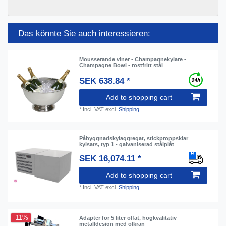
Das könnte Sie auch interessieren:
Mousserande viner - Champagnekylare -
Champagne Bowl - rostfritt stål
SEK 638.84 *
Add to shopping cart
*
Incl. VAT
excl.
Shipping
Påbyggnadskylaggregat, stickproppsklar
kylsats, typ 1 - galvaniserad stålplåt
SEK 16,074.11 *
Add to shopping cart
*
Incl. VAT
excl.
Shipping
-11%
Adapter för 5 liter ölfat, högkvalitativ
metalldesign med ölkran