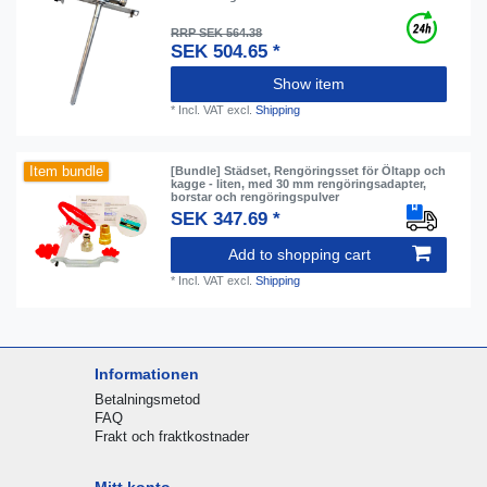
RRP SEK 564.38
SEK 504.65 *
Show item
*
Incl. VAT
excl.
Shipping
Item bundle
[Bundle] Städset, Rengöringsset för Öltapp och
kagge - liten, med 30 mm rengöringsadapter,
borstar och rengöringspulver
SEK 347.69 *
Add to shopping cart
*
Incl. VAT
excl.
Shipping
Informationen
Betalningsmetod
FAQ
Frakt och fraktkostnader
Mitt konto