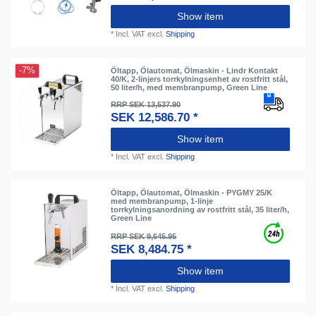
Show item
*
Incl. VAT
excl.
Shipping
-7%
Öltapp, Ölautomat, Ölmaskin - Lindr Kontakt
40/K, 2-linjers torrkylningsenhet av rostfritt stål,
50 liter/h, med membranpump, Green Line
RRP SEK 13,537.90
SEK 12,586.70 *
Show item
*
Incl. VAT
excl.
Shipping
Öltapp, Ölautomat, Ölmaskin - PYGMY 25/K
med membranpump, 1-linje
torrkylningsanordning av rostfritt stål, 35 liter/h,
Green Line
RRP SEK 9,645.95
SEK 8,484.75 *
Show item
*
Incl. VAT
excl.
Shipping