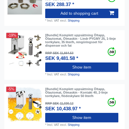
SEK 288.37 *
Add to shopping cart
*
Incl. VAT
excl.
Shipping
-19%
[Bundle] Komplett uppsättning Öltapp,
Ölautomat, Ölmaskin - Lindr PYGMY 25, 1-linje
torrkylare, 35 liter/h, rengöringsset för
dispenser och fat
RRP SEK 11,664.53
SEK 9,481.58 *
Show item
*
Incl. VAT
excl.
Shipping
-5%
[Bundle] Komplett uppsättning Öltapp,
Ölautomat, Ölmaskin - Kontakt 40, 2-linje
torrkylare, flödeskylare 50 liter/h
RRP SEK 11,030.12
SEK 10,438.97 *
Show item
*
Incl. VAT
excl.
Shipping