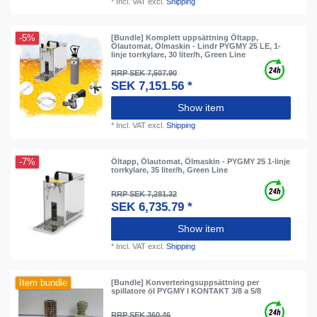
*
Incl. VAT
excl.
Shipping
-5%
[Bundle] Komplett uppsättning Öltapp,
Ölautomat, Ölmaskin - Lindr PYGMY 25 LE, 1-
linje torrkylare, 30 liter/h, Green Line
RRP SEK 7,507.90
SEK 7,151.56 *
Show item
*
Incl. VAT
excl.
Shipping
-7%
Öltapp, Ölautomat, Ölmaskin - PYGMY 25 1-linje
torrkylare, 35 liter/h, Green Line
RRP SEK 7,281.32
SEK 6,735.79 *
Show item
*
Incl. VAT
excl.
Shipping
Item bundle
[Bundle] Konverteringsuppsättning per
spillatore öl PYGMY I KONTAKT 3/8 a 5/8
RRP SEK 360.46