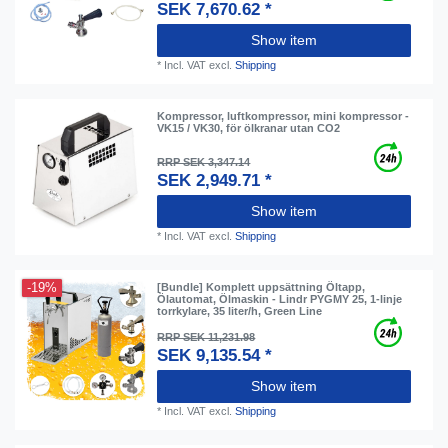
SEK 7,670.62 *
Show item
*
Incl. VAT
excl.
Shipping
Kompressor, luftkompressor, mini kompressor -
VK15 / VK30, för ölkranar utan CO2
RRP SEK 3,347.14
SEK 2,949.71 *
Show item
*
Incl. VAT
excl.
Shipping
-19%
[Bundle] Komplett uppsättning Öltapp,
Ölautomat, Ölmaskin - Lindr PYGMY 25, 1-linje
torrkylare, 35 liter/h, Green Line
RRP SEK 11,231.98
SEK 9,135.54 *
Show item
*
Incl. VAT
excl.
Shipping