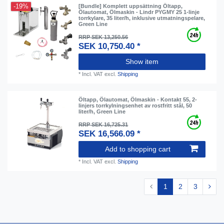
-19%
[Bundle] Komplett uppsättning Öltapp,
Ölautomat, Ölmaskin - Lindr PYGMY 25 1-linje
torrkylare, 35 liter/h, inklusive utmatningspelare,
Green Line
RRP SEK 13,250.56
SEK 10,750.40 *
Show item
*
Incl. VAT
excl.
Shipping
Öltapp, Ölautomat, Ölmaskin - Kontakt 55, 2-
linjers torrkylningsenhet av rostfritt stål, 50
liter/h, Green Line
RRP SEK 16,725.31
SEK 16,566.09 *
Add to shopping cart
*
Incl. VAT
excl.
Shipping
1
2
3