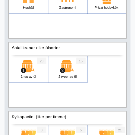
Hushåll
Gastronomi
Privat hobbykök
Antal kranar eller ölsorter
23
15
1 typ av öl
2 typer av öl
Kylkapacitet (liter per timme)
3
5
21