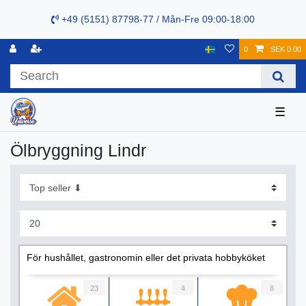
+49 (5151) 87798-77 / Mån-Fre 09:00-18:00
0
SEK 0.00
☰
Ölbryggning Lindr
För hushållet, gastronomin eller det privata hobbyköket
23
4
8