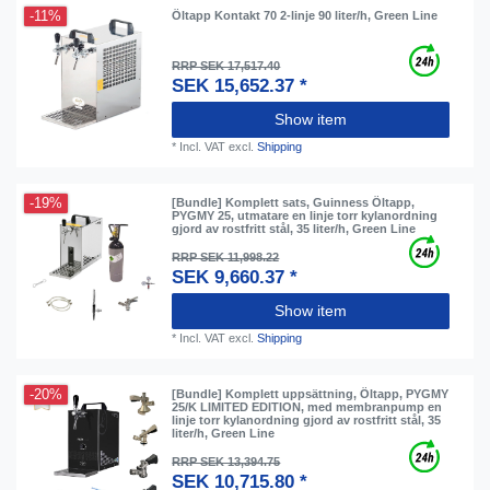
-11%
Öltapp Kontakt 70 2-linje 90 liter/h, Green Line
RRP SEK 17,517.40
SEK 15,652.37 *
Show item
*
Incl. VAT
excl.
Shipping
-19%
[Bundle] Komplett sats, Guinness Öltapp,
PYGMY 25, utmatare en linje torr kylanordning
gjord av rostfritt stål, 35 liter/h, Green Line
RRP SEK 11,998.22
SEK 9,660.37 *
Show item
*
Incl. VAT
excl.
Shipping
-20%
[Bundle] Komplett uppsättning, Öltapp, PYGMY
25/K LIMITED EDITION, med membranpump en
linje torr kylanordning gjord av rostfritt stål, 35
liter/h, Green Line
RRP SEK 13,394.75
SEK 10,715.80 *