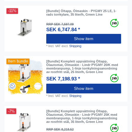
-11%
[Bundle] Öltapp, Ölmaskin - PYGMY 25 LE, 1-
rads torrkylare, 35 liter/h, Green Line
RRP SEK 7,597.09
SEK 6,747.84 *
Show item
*
Incl. VAT
excl.
Shipping
Item bundle
[Bundle] Komplett uppsättning Öltapp,
Ölautomat, Ölmaskin - Lindr PYGMY 20/K med
membranpump, 1-linje torrkylningsanordning
av rostfritt stål, 25 liter/h, Green Line
SEK 7,198.93 *
Show item
*
Incl. VAT
excl.
Shipping
-7%
[Bundle] Komplett uppsättning Öltapp,
Ölautomat, Ölmaskin - Lindr PYGMY 25K med
membranpump, 1-linje torrkylningsanordning
av rostfritt stål, 35 liter/h, Green Line
RRP SEK 8,218.52