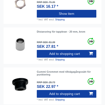
RRP SEK 70.36
SEK 16.17 *
Show item
*
Incl. VAT
excl.
Shipping
Distansring för tappkran - 20 mm, krom
RRP SEK 82.39
SEK 27.81 *
Add to shopping cart
*
Incl. VAT
excl.
Shipping
Gummi Grommet med tillvägagångssätt för
punktering
RRP SEK 28.73
SEK 22.97 *
Add to shopping cart
*
Incl. VAT
excl.
Shipping