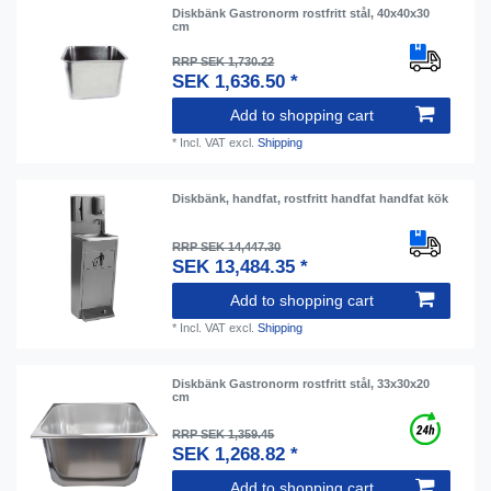
Diskbänk Gastronorm rostfritt stål, 40x40x30
cm
RRP SEK 1,730.22
SEK 1,636.50 *
Add to shopping cart
*
Incl. VAT
excl.
Shipping
Diskbänk, handfat, rostfritt handfat handfat kök
RRP SEK 14,447.30
SEK 13,484.35 *
Add to shopping cart
*
Incl. VAT
excl.
Shipping
Diskbänk Gastronorm rostfritt stål, 33x30x20
cm
RRP SEK 1,359.45
SEK 1,268.82 *
Add to shopping cart