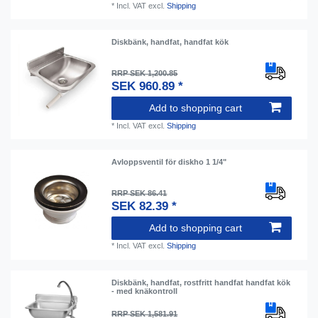
*
Incl. VAT
excl.
Shipping
Diskbänk, handfat, handfat kök
RRP SEK 1,200.85
SEK 960.89 *
Add to shopping cart
*
Incl. VAT
excl.
Shipping
Avloppsventil för diskho 1 1/4"
RRP SEK 86.41
SEK 82.39 *
Add to shopping cart
*
Incl. VAT
excl.
Shipping
Diskbänk, handfat, rostfritt handfat handfat kök
- med knäkontroll
RRP SEK 1,581.91