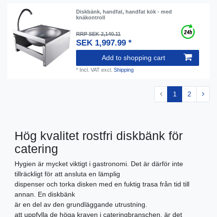
Diskbänk, handfat, handfat kök - med
knäkontroll
RRP SEK 2,140.11
SEK 1,997.99 *
Add to shopping cart
*
Incl. VAT
excl.
Shipping
1
2
Hög kvalitet rostfri diskbänk för
catering
Hygien är mycket viktigt i gastronomi. Det är därför inte
tillräckligt för att ansluta en lämplig
dispenser och torka disken med en fuktig trasa från tid till
annan. En diskbänk
är en del av den grundläggande utrustning.
att uppfylla de höga kraven i cateringbranschen, är det