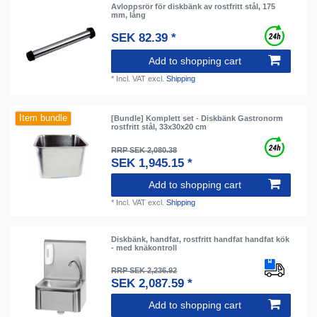
Avloppsrör för diskbänk av rostfritt stål, 175
mm, lång
SEK 82.39 *
Add to shopping cart
*
Incl. VAT
excl.
Shipping
Item bundle
[Bundle] Komplett set - Diskbänk Gastronorm
rostfritt stål, 33x30x20 cm
RRP SEK 2,080.38
SEK 1,945.15 *
Add to shopping cart
*
Incl. VAT
excl.
Shipping
Diskbänk, handfat, rostfritt handfat handfat kök
- med knäkontroll
RRP SEK 2,236.92
SEK 2,087.59 *
Add to shopping cart