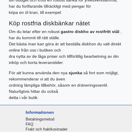
din budget och trots en robust sänka för yrkesverksamma,
har du fortfarande tillräckligt med pengar för
köpa en öl kran, till exempel.
Köp rostfria diskbänkar nätet
Om du letar efter en robust
gastro diskho av rostfritt stål
,
har du kommit till rätt ställe.
Det bästa man kan göra är att beställa diskhon du valt direkt
online från oss i butiken och
dra nytta av de låga priser och tillförlitlig bearbetning av din
inköp och korta leveranstider.
För att kunna använda den nya
sjunka
så fort som möjligt,
rekommenderar vi att du även
ordning lämpliga tillbehör, såsom en dräneringsventil.
Naturligtvis hittar du också
detta i vår butik.
Informationen
Betalningsmetod
FAQ
Frakt och fraktkostnader