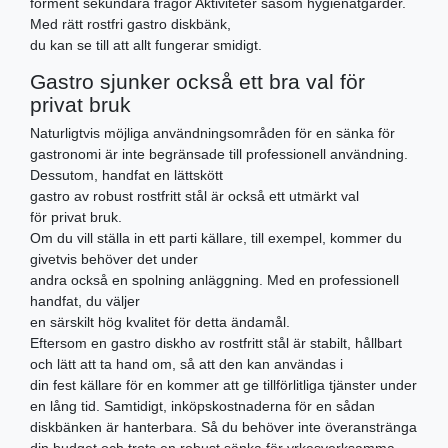
förment sekundära frågor Aktiviteter såsom hygienåtgärder.
Med rätt rostfri gastro diskbänk,
du kan se till att allt fungerar smidigt.
Gastro sjunker också ett bra val för
privat bruk
Naturligtvis möjliga användningsområden för en sänka för
gastronomi är inte begränsade till professionell användning.
Dessutom, handfat en lättskött
gastro av robust rostfritt stål är också ett utmärkt val
för privat bruk.
Om du vill ställa in ett parti källare, till exempel, kommer du
givetvis behöver det under
andra också en spolning anläggning. Med en professionell
handfat, du väljer
en särskilt hög kvalitet för detta ändamål.
Eftersom en gastro diskho av rostfritt stål är stabilt, hållbart
och lätt att ta hand om, så att den kan användas i
din fest källare för en kommer att ge tillförlitliga tjänster under
en lång tid. Samtidigt, inköpskostnaderna för en sådan
diskbänken är hanterbara. Så du behöver inte överanstränga