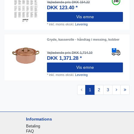
Vejledende pris DKK 154.22
DKK 123.40 *
Vis emne
*
inkl. moms
ekskl.
Levering
Gryde, kasserolle - håndtag i messing, kobber
Vejledende pris DKK 1,714.10
DKK 1,371.28 *
Vis emne
*
inkl. moms
ekskl.
Levering
1
2
3
Informations
Betaling
FAQ