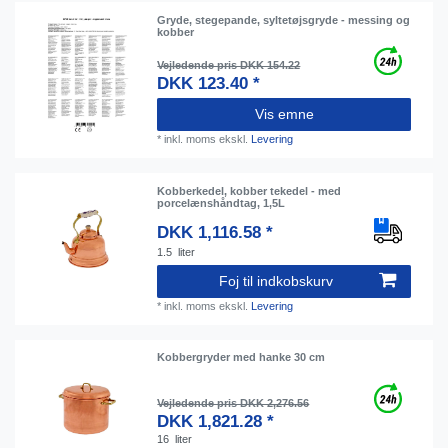
Gryde, stegepande, syltetøjsgryde - messing og
kobber
Vejledende pris DKK 154.22
DKK 123.40 *
Vis emne
*
inkl. moms
ekskl.
Levering
Kobberkedel, kobber tekedel - med
porcelænshåndtag, 1,5L
DKK 1,116.58 *
1.5
liter
Foj til indkobskurv
*
inkl. moms
ekskl.
Levering
Kobbergryder med hanke 30 cm
Vejledende pris DKK 2,276.56
DKK 1,821.28 *
16
liter