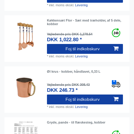
*
inkl. moms
ekskl.
Levering
Køkkensæt Flor - Sæt med træholder, af 5 dele,
kobber
Vejledende pris DKK 1,278.54
DKK 1,022.80 *
Foj til indkobskurv
*
inkl. moms
ekskl.
Levering
Øl krus - kobber, håndlavet, 0,33 L
Vejledende pris DKK 308.43
DKK 246.73 *
Foj til indkobskurv
*
inkl. moms
ekskl.
Levering
Gryde, pande - til flæskesteg, kobber