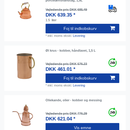
porcelænshåndtag, 1,5L
Vejledende pris DKK 685.49
DKK 639.35 *
1.5
liter
Foj til indkobskurv
*
inkl. moms
ekskl.
Levering
Øl krus - kobber, håndlavet, 1,5 L
Vejledende pris DKK 576.23
DKK 461.01 *
Foj til indkobskurv
*
inkl. moms
ekskl.
Levering
Oliekande, olier - kobber og messing
Vejledende pris DKK 776.29
DKK 621.04 *
Vis emne