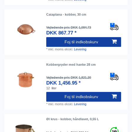
Cataplana - kobber, 30 cm
Vejledende pris DKK 1,084.73
DKK 867.77 *
Foj til indkobskurv
*
inkl. moms
ekskl.
Levering
Kobbergryder med hanke 28 cm
Vejledende pris DKK 1,821.20
DKK 1,456.95 *
12
liter
Foj til indkobskurv
*
inkl. moms
ekskl.
Levering
Øl krus - kobber, håndlavet, 0,55 L