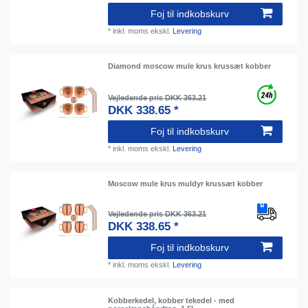
Foj til indkobskurv
*
inkl. moms
ekskl.
Levering
Diamond moscow mule krus krussæt kobber
Vejledende pris DKK 363.21
DKK 338.65 *
Foj til indkobskurv
*
inkl. moms
ekskl.
Levering
Moscow mule krus muldyr krussæt kobber
Vejledende pris DKK 363.21
DKK 338.65 *
Foj til indkobskurv
*
inkl. moms
ekskl.
Levering
Kobberkedel, kobber tekedel - med