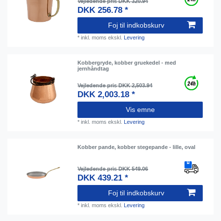
Vejledende pris DKK 320.94
DKK 256.78 *
Foj til indkobskurv
*
inkl. moms
ekskl.
Levering
Kobbergryde, kobber gruekedel - med
jernhåndtag
Vejledende pris DKK 2,503.94
DKK 2,003.18 *
Vis emne
*
inkl. moms
ekskl.
Levering
Kobber pande, kobber stegepande - lille, oval
Vejledende pris DKK 549.06
DKK 439.21 *
Foj til indkobskurv
*
inkl. moms
ekskl.
Levering