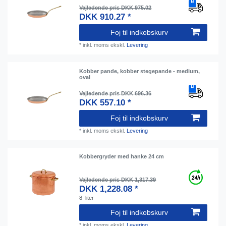
Vejledende pris DKK 975.02
DKK 910.27 *
Foj til indkobskurv
*
inkl. moms
ekskl.
Levering
Kobber pande, kobber stegepande - medium,
oval
Vejledende pris DKK 696.36
DKK 557.10 *
Foj til indkobskurv
*
inkl. moms
ekskl.
Levering
Kobbergryder med hanke 24 cm
Vejledende pris DKK 1,317.39
DKK 1,228.08 *
8
liter
Foj til indkobskurv
*
inkl. moms
ekskl.
Levering