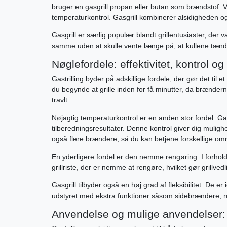
bruger en gasgrill propan eller butan som brændstof. V
temperaturkontrol. Gasgrill kombinerer alsidigheden 
Gasgrill er særlig populær blandt grillentusiaster, der
samme uden at skulle vente længe på, at kullene tænder. R
Nøglefordele: effektivitet, kontrol og
Gastrilling byder på adskillige fordele, der gør det til 
du begynde at grille inden for få minutter, da brænderne 
travlt.
Nøjagtig temperaturkontrol er en anden stor fordel. Gas
tilberedningsresultater. Denne kontrol giver dig mulighed 
også flere brændere, så du kan betjene forskellige områ
En yderligere fordel er den nemme rengøring. I forhold 
grillriste, der er nemme at rengøre, hvilket gør grillve
Gasgrill tilbyder også en høj grad af fleksibilitet. De er
udstyret med ekstra funktioner såsom sidebrændere, ro
Anvendelse og mulige anvendelser: Id