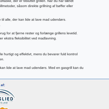
laske, der er tilsluttet grillen. Når du har tændt
etoder, såsom direkte grillning af bøffer eller
e til alle, der kan lide at lave mad udendørs.
.
ug for at fjerne rester og forlænge grillens levetid.
r ekstra fleksibilitet ved madlavning.
e hurtigt og effektivt, mens du bevarer fuld kontrol
en.
der kan lide at lave mad udendørs. Med en gasgrill kan du
af: