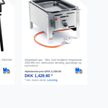
re, 540x540
Stegeplade gas - Mini, med emaljeret stegepande,
290x480 mm, elektronisk tænding, gasslange og
trykreducer
Vejledende pris DKK 1,786.00
DKK 1,428.80 *
*
inkl. moms
ekskl.
Levering