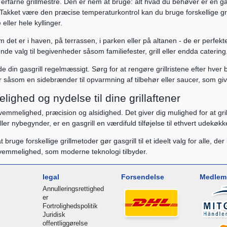
 erfarne grillmestre. Den er nem at bruge: alt hvad du behøver er en gasf
ket være den præcise temperaturkontrol kan du bruge forskellige grillm
eller hele kyllinger.
 om det er i haven, på terrassen, i parken eller på altanen - de er perfekt
ende valg til begivenheder såsom familiefester, grill eller endda catering
din gasgrill regelmæssigt. Sørg for at rengøre grillristene efter hver br
r såsom en sidebrænder til opvarmning af tilbehør eller saucer, som give
ighed og nydelse til dine grillaftener
emmelighed, præcision og alsidighed. Det giver dig mulighed for at grill
er nybegynder, er en gasgrill en værdifuld tilføjelse til ethvert udekøkk
bruge forskellige grillmetoder gør gasgrill til et ideelt valg for alle, 
kvemmelighed, som moderne teknologi tilbyder.
legal
Forsendelse
Medlem 
Annulleringsrettighed
er
Fortrolighedspolitik
Juridisk
offentliggørelse