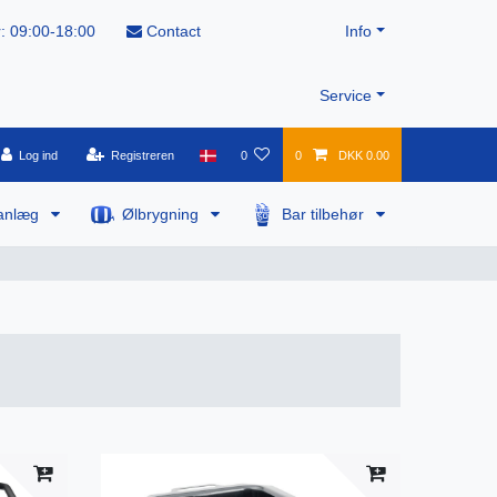
: 09:00-18:00
Contact
Info
Service
Log ind
Registreren
0
0
DKK 0.00
anlæg
Ølbrygning
Bar tilbehør