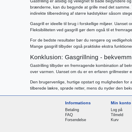
Gastrilling er alsidig og velegnet til både begyndere og
brænderne, kan du begynde at grille med det samme. Tak
indirekte tilberedning af større kødstykker såsom stege 
Gasgrill er ideelle til brug i forskellige miljøer. Uanset
Fleksibiliteten ved gasgrill gør dem også til et fremrag
For de bedste resultater bør du rengøre og vedligeholde 
Mange gasgrill tilbyder også praktiske ekstra funktione
Konklusion: Gasgrillning - bekvemmel
Gastrilling tilbyder en fremragende kombination af bekv
over varmen. Uanset om du er en erfaren grillmester ell
Den brugervenlige, hurtige opstart og muligheden for at 
tilberede lækre, sprøde retter, mens du nyder den be
Informations
Min konto
Betaling
Log på
FAQ
Tilmeld
Forsendelse
Kurv