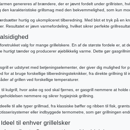
armen genereres af brændere, der er jævnt fordelt under grillristen, hvi
og den karakteristiske grillsmag med den bekvemmelighed, som kun mod
 værdsætter hurtig og ukompliceret tilberedning. Med blot et tryk på en 
esultatet er jævn varmefordeling, hvilket sikrer perfekte grillresultater 
 alsidighed
et foretrukket valg for mange grillelskere. En af de største fordele er, a
hurtigt tænder og producerer øjeblikkelig varme. Dette gør gasgrillning s
grill er udstyret med betjeningselementer, der giver dig mulighed for pr
for at bruge forskellige tilberedningsteknikker, fra direkte grillning til 
der af grillen ved forskellige temperaturer.
til kulgrill, hvor aske og sod skal fjernes, er gasgrill nemmere at hol
dligeholdelsen nemmere og sikrer hygiejnisk grillning.
 ideelle til alle typer grillmad, fra klassiske bøffer og ribben til fisk, 
tisserisystemer eller indbyggede termometre, som gør grillningen end
eel til enhver grillelsker