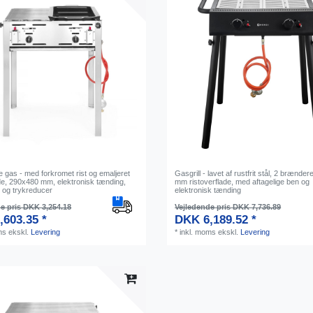
 gas - med forkromet rist og emaljeret
Gasgrill - lavet af rustfrit stål, 2 brænde
e, 290x480 mm, elektronisk tænding,
mm ristoverflade, med aftagelige ben og
 og trykreducer
elektronisk tænding
e pris DKK 3,254.18
Vejledende pris DKK 7,736.89
,603.35 *
DKK 6,189.52 *
ms
ekskl.
Levering
*
inkl. moms
ekskl.
Levering