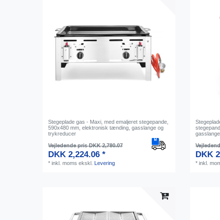
Stegeplade gas - Maxi, med emaljeret stegepande,
Stegeplade
590x480 mm, elektronisk tænding, gasslange og
stegepand
trykreducer
gasslange
Vejledende pris DKK 2,780.07
Vejledend
DKK 2,224.06 *
DKK 2
*
inkl. moms
ekskl.
Levering
*
inkl. mo