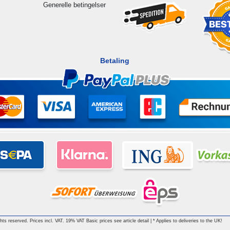
Generelle betingelser
Betaling
ghts reserved. Prices incl. VAT. 19% VAT Basic prices see article detail | * Applies to deliveries to the UK!