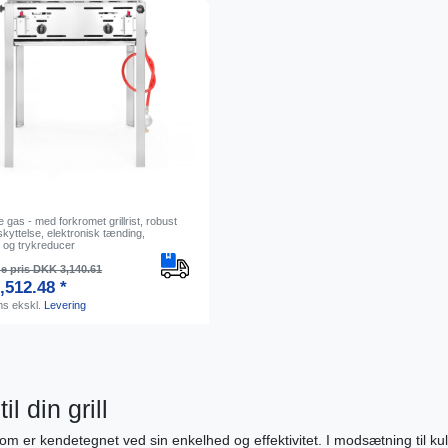
 gas - med forkromet grillrist, robust
kyttelse, elektronisk tænding,
 og trykreducer
e pris DKK 3,140.61
,512.48 *
ms
ekskl.
Levering
l din grill
m er kendetegnet ved sin enkelhed og effektivitet. I modsætning til kul