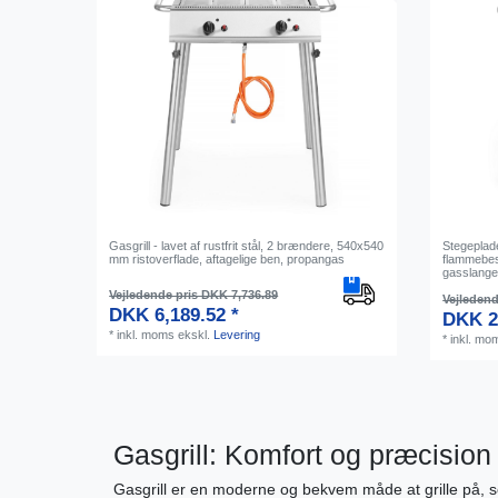
Gasgrill - lavet af rustfrit stål, 2 brændere, 540x540
Stegeplade
mm ristoverflade, aftagelige ben, propangas
flammebes
gasslange
Vejledende pris DKK 7,736.89
Vejledend
DKK 6,189.52 *
DKK 2
*
inkl. moms
ekskl.
Levering
*
inkl. mo
Gasgrill: Komfort og præcision ti
Gasgrill er en moderne og bekvem måde at grille på, so