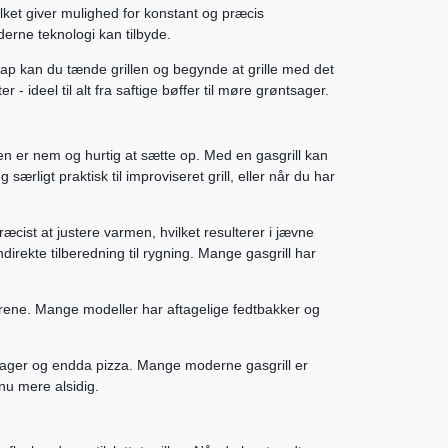
lket giver mulighed for konstant og præcis
erne teknologi kan tilbyde.
knap kan du tænde grillen og begynde at grille med det
- ideel til alt fra saftige bøffer til møre grøntsager.
t den er nem og hurtig at sætte op. Med en gasgrill kan
ærligt praktisk til improviseret grill, eller når du har
æcist at justere varmen, hvilket resulterer i jævne
indirekte tilberedning til rygning. Mange gasgrill har
de rene. Mange modeller har aftagelige fedtbakker og
grøntsager og endda pizza. Mange moderne gasgrill er
nu mere alsidig.