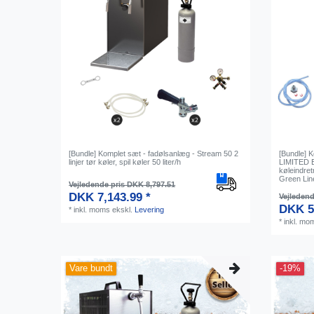
[Bundle] Komplet sæt - fadølsanlæg - Stream 50 2
[Bundle] 
linjer tør køler, spil køler 50 liter/h
LIMITED 
køleindretn
Green Lin
Vejledende pris DKK 8,797.51
DKK 7,143.99 *
Vejledend
DKK 5
*
inkl. moms
ekskl.
Levering
*
inkl. mo
Vare bundt
-19%