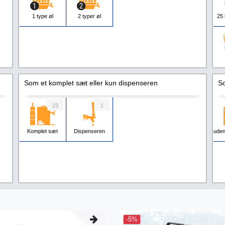
1 type øl
2 typer øl
25 
Som et komplet sæt eller kun dispenseren
So
23
1
Komplet sæt
Dispenseren
uden
-5%