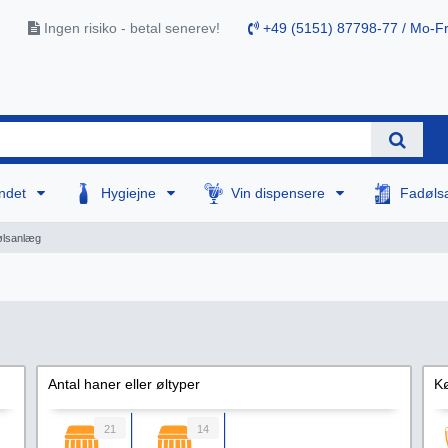
Ingen risiko - betal senerev!
+49 (5151) 87798-77 / Mo-Fr
ndet
Hygiejne
Vin dispensere
Fadøls
ølsanlæg
Antal haner eller øltyper
Kø
21
14