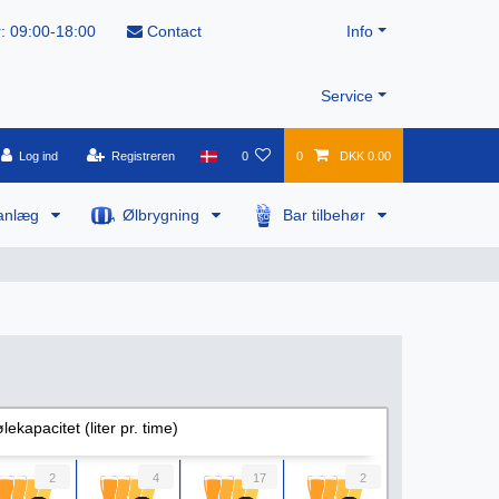
: 09:00-18:00
Contact
Info
Service
Log ind
Registreren
0
0
DKK 0.00
anlæg
Ølbrygning
Bar tilbehør
lekapacitet (liter pr. time)
2
4
17
2