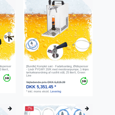
dispenser
[Bundle] Komplet sæt - Fadølsanlæg, Øldispenser
liter/t,
- Lindr PYGMY 20/K med membranpumpe, 1-linjes
tørkøleanordning af rustfrit stål, 25 liter/t, Green
Line
Vejledende pris DKK 5,619.39
DKK 5,351.45 *
*
inkl. moms
ekskl.
Levering
-7%