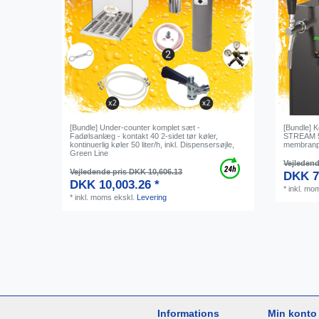
[Bundle] Under-counter komplet sæt -
[Bundle] 
Fadølsanlæg - kontakt 40 2-sidet tør køler,
STREAM 50K
kontinuerlig køler 50 liter/h, inkl. Dispensersøjle,
membranp
Green Line
Vejledend
Vejledende pris DKK 10,606.13
DKK 7
DKK 10,003.26 *
*
inkl. mo
*
inkl. moms
ekskl.
Levering
Informations
Min konto