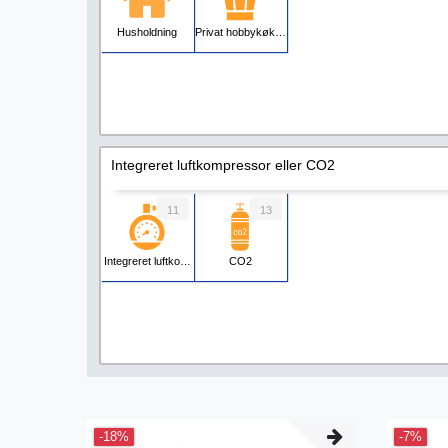
Husholdning
Privat hobbykøkken
Integreret luftkompressor eller CO2
11
13
Integreret luftkompressor
CO2
-18%
-7%