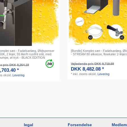
Komplet sæt - Fadølsanlæg, Øldispenser
[Bundle] Komplet sæt - Fadølsanlæg, Øl
, 2 linjer, 55 liter/h rustfrit stål, med
- STREAM 80 ølkasse, flowkøler 2-linjers
umpe, øl tryk - BLACK EDITION
Vejledende pris DKK 9,719.68
e pris DKK 8,254.18
DKK 8,482.08 *
,703.40 *
*
inkl. moms
ekskl.
Levering
ms
ekskl.
Levering
legal
Forsendelse
Medlem 