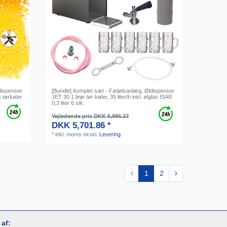
dispenser
[Bundle] Komplet sæt - Fadølsanlæg, Øldispenser
 tørkøler
JET 30 1 linje tør køler, 35 liter/h inkl. ølglas ISAR
0,3 liter 6 stk.
Vejledende pris DKK 6,996.33
DKK 5,701.86 *
*
inkl. moms
ekskl.
Levering
1
2
af: