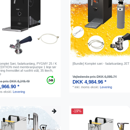
Komplet Sæt, fadølsanlæg, PYGMY 25 / K
[Bundle] Komplet sæt - fadølsanlæg JET
EDITION med membranpumpe 1 linje tør
ing fremstillet af rustfrit stål, 35 liter/h,
e
Vejledende pris DKK 6,095.74
DKK 4,984.96 *
e pris DKK 8,249.49
,966.90 *
*
inkl. moms
ekskl.
Levering
ms
ekskl.
Levering
-19%