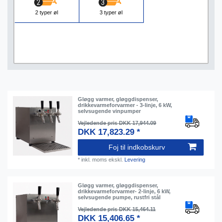
2 typer øl
3 typer øl
Gløgg varmer, gløggdispenser,
drikkevarmeforvarmer - 3-linje, 6 kW,
selvsugende vinpumper
Vejledende pris DKK 17,944.09
DKK 17,823.29 *
Foj til indkobskurv
*
inkl. moms
ekskl.
Levering
Gløgg varmer, gløggdispenser,
drikkevarmeforvarmer- 2-linje, 6 kW,
selvsugende pumpe, rustfri stål
Vejledende pris DKK 15,464.11
DKK 15,406.65 *