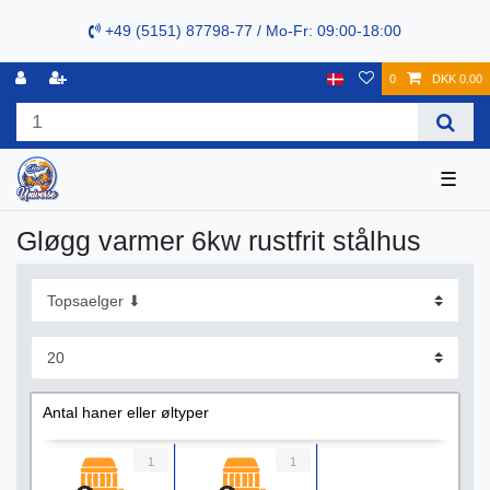
+49 (5151) 87798-77 / Mo-Fr: 09:00-18:00
0
DKK 0.00
☰
Gløgg varmer 6kw rustfrit stålhus
Antal haner eller øltyper
1
1