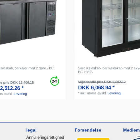
køleskab, barkøler med 2 døre - BC
Saro Køleskab, bar køleskab med 2 sky
BC 198 S
Vejledende pris DKK 6,502.12
e pris DKK 13,406.15
DKK 6,068.94 *
2,512.26 *
*
inkl. moms
ekskl.
Levering
ms
ekskl.
Levering
legal
Forsendelse
Medlem 
Annulleringsrettighed