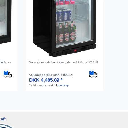
dedøre -
Saro Køleskab, bar køleskab med 1 dør - BC 138
Vejledende pris DKK 4,805.14
DKK 4,485.09 *
*
inkl. moms
ekskl.
Levering
af: