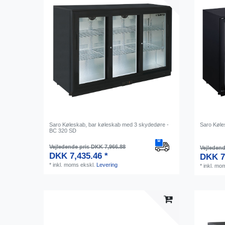
Saro Køleskab, bar køleskab med 3 skydedøre -
Saro Køle
BC 320 SD
Vejledende pris DKK 7,966.88
Vejledend
DKK 7,435.46 *
DKK 7
*
inkl. moms
ekskl.
Levering
*
inkl. mo