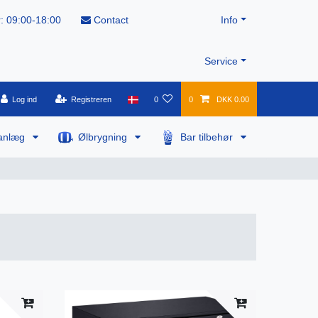
: 09:00-18:00
Contact
Info
Service
Log ind
Registreren
0
0
DKK 0.00
anlæg
Ølbrygning
Bar tilbehør