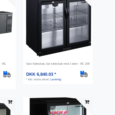
 - BC
Saro Køleskab, bar køleskab med 2 døre - BC 208
DKK 6,840.03 *
*
inkl. moms
ekskl.
Levering