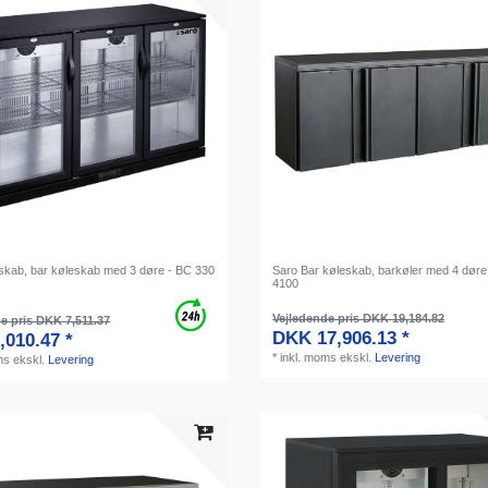
skab, bar køleskab med 3 døre - BC 330
Saro Bar køleskab, barkøler med 4 døre
4100
Vejledende pris DKK 19,184.82
e pris DKK 7,511.37
DKK 17,906.13 *
,010.47 *
*
inkl. moms
ekskl.
Levering
ms
ekskl.
Levering