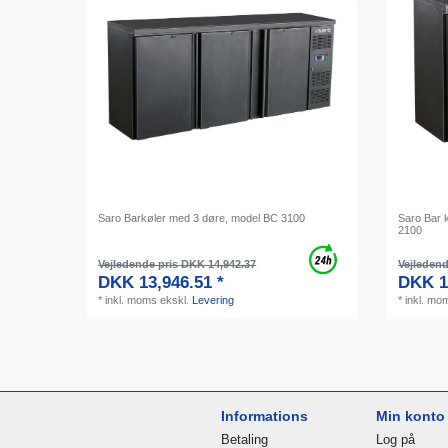
Saro Barkøler med 3 døre, model BC 3100
Saro Bar 
2100
Vejledende pris DKK 14,942.37
Vejledend
DKK 13,946.51 *
DKK 1
*
inkl. moms
ekskl.
Levering
*
inkl. mo
Informations
Min konto
Betaling
Log på