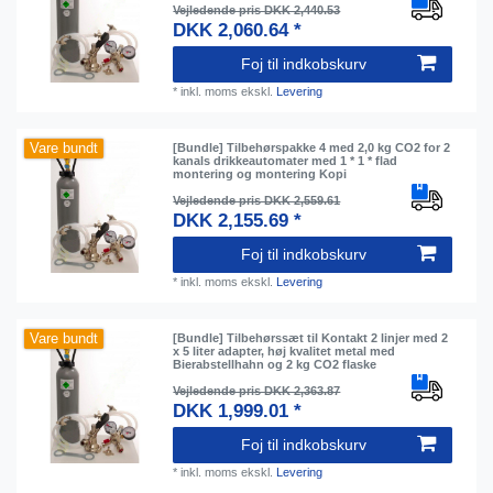
Vejledende pris DKK 2,440.53
DKK 2,060.64 *
Foj til indkobskurv
*
inkl. moms
ekskl.
Levering
Vare bundt
[Bundle] Tilbehørspakke 4 med 2,0 kg CO2 for 2
kanals drikkeautomater med 1 * 1 * flad
montering og montering Kopi
Vejledende pris DKK 2,559.61
DKK 2,155.69 *
Foj til indkobskurv
*
inkl. moms
ekskl.
Levering
Vare bundt
[Bundle] Tilbehørssæt til Kontakt 2 linjer med 2
x 5 liter adapter, høj kvalitet metal med
Bierabstellhahn og 2 kg CO2 flaske
Vejledende pris DKK 2,363.87
DKK 1,999.01 *
Foj til indkobskurv
*
inkl. moms
ekskl.
Levering