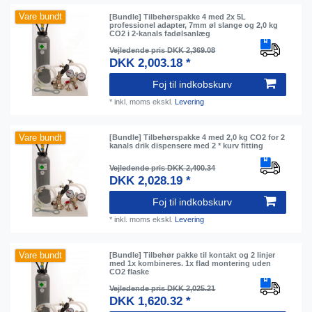
Vare bundt
[Bundle] Tilbehørspakke 4 med 2x 5L
professionel adapter, 7mm øl slange og 2,0 kg
CO2 i 2-kanals fadølsanlæg
Vejledende pris DKK 2,369.08
DKK 2,003.18 *
Foj til indkobskurv
*
inkl. moms
ekskl.
Levering
Vare bundt
[Bundle] Tilbehørspakke 4 med 2,0 kg CO2 for 2
kanals drik dispensere med 2 * kurv fitting
Vejledende pris DKK 2,400.34
DKK 2,028.19 *
Foj til indkobskurv
*
inkl. moms
ekskl.
Levering
Vare bundt
[Bundle] Tilbehør pakke til kontakt og 2 linjer
med 1x kombineres. 1x flad montering uden
CO2 flaske
Vejledende pris DKK 2,025.21
DKK 1,620.32 *