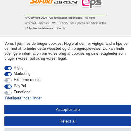
© Copyright 2026 | Alle rettigheder forbeholdes. - All rights
reserved. Prices incl. VAT. 19% VAT Basic prices see article detail
| * Applies to deliveries to the UK!
Vores hjemmeside bruger cookies. Nogle af dem er vigtige, andre hjælper
Kontakt
Withdraw from contract here
os med at forbedre dette websted og din brugeroplevelse. Du kan finde
yderligere information om vores brug af cookies og dine rettigheder som
bruger i vores: politik og vores: legal.
Vigtig
Marketing
Eksterne medier
PayPal
Functional
Yderligere indstillinger
Accepter alle
Reject all