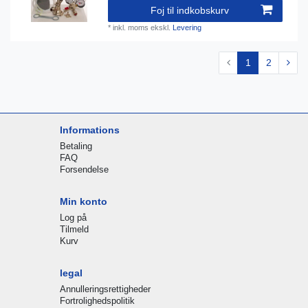
Foj til indkobskurv
*
inkl. moms
ekskl.
Levering
1
2
Informations
Betaling
FAQ
Forsendelse
Min konto
Log på
Tilmeld
Kurv
legal
Annulleringsrettigheder
Fortrolighedspolitik