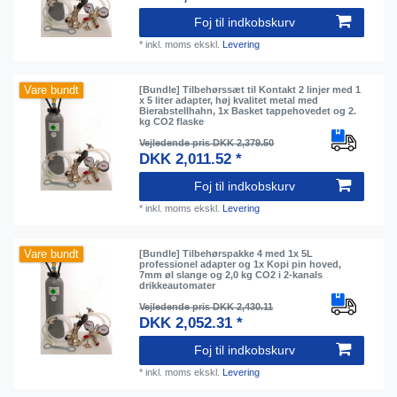
Foj til indkobskurv
*
inkl. moms
ekskl.
Levering
Vare bundt
[Bundle] Tilbehørssæt til Kontakt 2 linjer med 1
x 5 liter adapter, høj kvalitet metal med
Bierabstellhahn, 1x Basket tappehovedet og 2.
kg CO2 flaske
Vejledende pris DKK 2,379.50
DKK 2,011.52 *
Foj til indkobskurv
*
inkl. moms
ekskl.
Levering
Vare bundt
[Bundle] Tilbehørspakke 4 med 1x 5L
professionel adapter og 1x Kopi pin hoved,
7mm øl slange og 2,0 kg CO2 i 2-kanals
drikkeautomater
Vejledende pris DKK 2,430.11
DKK 2,052.31 *
Foj til indkobskurv
*
inkl. moms
ekskl.
Levering