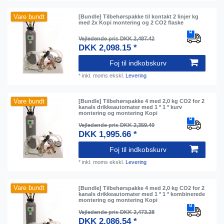
Vare bundt
[Bundle] Tilbehørspakke til kontakt 2 linjer kg
med 2x Kopi montering og 2 CO2 flaske
Vejledende pris DKK 2,487.42
DKK 2,098.15 *
Foj til indkobskurv
*
inkl. moms
ekskl.
Levering
Vare bundt
[Bundle] Tilbehørspakke 4 med 2,0 kg CO2 for 2
kanals drikkeautomater med 1 * 1 * kurv
montering og montering Kopi
Vejledende pris DKK 2,359.40
DKK 1,995.66 *
Foj til indkobskurv
*
inkl. moms
ekskl.
Levering
Vare bundt
[Bundle] Tilbehørspakke 4 med 2,0 kg CO2 for 2
kanals drikkeautomater med 1 * 1 * kombinerede
montering og montering Kopi
Vejledende pris DKK 2,473.28
DKK 2,086.54 *