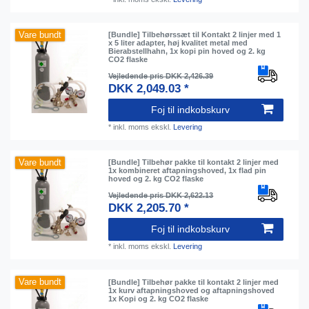
Vare bundt
[Bundle] Tilbehørssæt til Kontakt 2 linjer med 1
x 5 liter adapter, høj kvalitet metal med
Bierabstellhahn, 1x kopi pin hoved og 2. kg
CO2 flaske
Vejledende pris DKK 2,426.39
DKK 2,049.03 *
Foj til indkobskurv
*
inkl. moms
ekskl.
Levering
Vare bundt
[Bundle] Tilbehør pakke til kontakt 2 linjer med
1x kombineret aftapningshoved, 1x flad pin
hoved og 2. kg CO2 flaske
Vejledende pris DKK 2,622.13
DKK 2,205.70 *
Foj til indkobskurv
*
inkl. moms
ekskl.
Levering
Vare bundt
[Bundle] Tilbehør pakke til kontakt 2 linjer med
1x kurv aftapningshoved og aftapningshoved
1x Kopi og 2. kg CO2 flaske