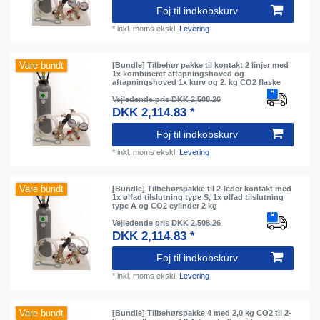
Foj til indkobskurv
*
inkl. moms
ekskl.
Levering
Vare bundt
[Bundle] Tilbehør pakke til kontakt 2 linjer med
1x kombineret aftapningshoved og
aftapningshoved 1x kurv og 2. kg CO2 flaske
Vejledende pris DKK 2,508.26
DKK 2,114.83 *
Foj til indkobskurv
*
inkl. moms
ekskl.
Levering
Vare bundt
[Bundle] Tilbehørspakke til 2-leder kontakt med
1x ølfad tilslutning type S, 1x ølfad tilslutning
type A og CO2 cylinder 2 kg
Vejledende pris DKK 2,508.26
DKK 2,114.83 *
Foj til indkobskurv
*
inkl. moms
ekskl.
Levering
Vare bundt
[Bundle] Tilbehørspakke 4 med 2,0 kg CO2 til 2-