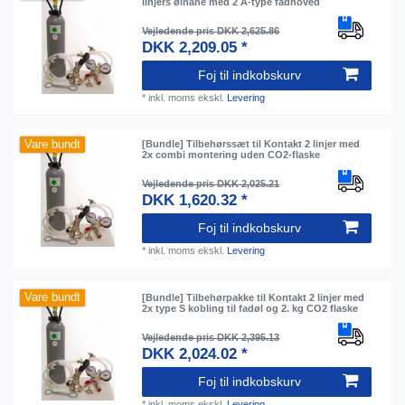
linjers ølhane med 2 A-type fadhoved
Vejledende pris DKK 2,625.86
DKK 2,209.05 *
Foj til indkobskurv
*
inkl. moms
ekskl.
Levering
Vare bundt
[Bundle] Tilbehørssæt til Kontakt 2 linjer med
2x combi montering uden CO2-flaske
Vejledende pris DKK 2,025.21
DKK 1,620.32 *
Foj til indkobskurv
*
inkl. moms
ekskl.
Levering
Vare bundt
[Bundle] Tilbehørpakke til Kontakt 2 linjer med
2x type S kobling til fadøl og 2. kg CO2 flaske
Vejledende pris DKK 2,395.13
DKK 2,024.02 *
Foj til indkobskurv
*
inkl. moms
ekskl.
Levering