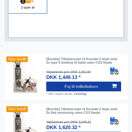
2 typer øl
Vare bundt
[Bundle] Tilbehørssæt til Kontakt 2 linjer med
2x type S kobling til fadøl uden CO2 flaske
Vejledende pris DKK 1,811.60
DKK 1,449.13 *
Foj til indkobskurv
*
inkl. moms
ekskl.
Levering
Vare bundt
[Bundle] Tilbehørssæt til Kontakt 2 linjer med
2x flad montering uden CO2 flaske
Vejledende pris DKK 2,025.21
DKK 1,620.32 *