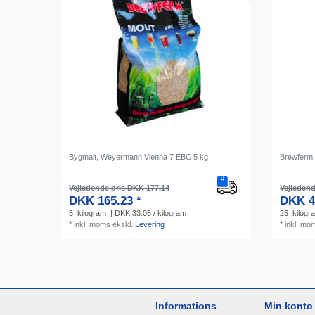
Bygmalt, Weyermann Vienna 7 EBC 5 kg
Brewferm 
Vejledende pris DKK 177.14
Vejledend
DKK 165.23 *
DKK 4
5
kilogram
| DKK 33.05 / kilogram
25
kilogr
*
inkl. moms
ekskl.
Levering
*
inkl. mo
Informations
Min konto