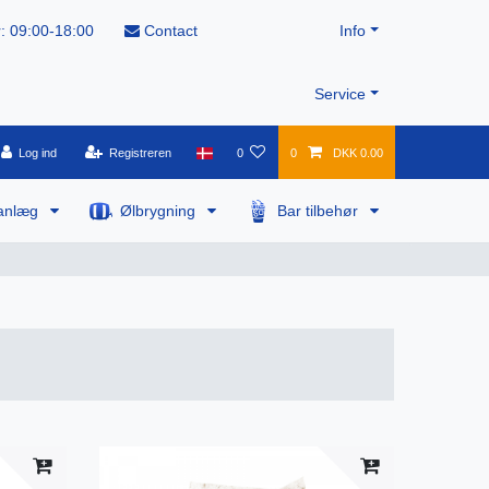
: 09:00-18:00
Contact
Info
Service
Log ind
Registreren
0
0
DKK 0.00
anlæg
Ølbrygning
Bar tilbehør