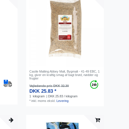
Castle Malting Abbey Malt, Bygmalt - 41-49 EBC, 1
kg, giver en kraftig smag af bagt brød, nødder og
frugter
Vejledende pris DKK 32.30
DKK 25.83 *
1
kilogram
| DKK 25.83 / kilogram
*
inkl. moms
ekskl.
Levering