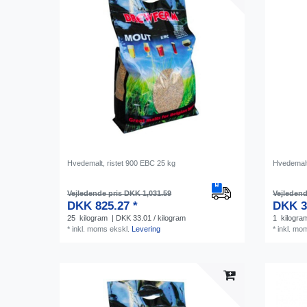
Hvedemalt, ristet 900 EBC 25 kg
Hvedemalt
Vejledende pris DKK 1,031.59
Vejledend
DKK 825.27 *
DKK 3
25
kilogram
| DKK 33.01 / kilogram
1
kilogra
*
inkl. moms
ekskl.
Levering
*
inkl. mo