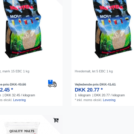
, mørk 15 EBC 1 kg
Hvedemalt, let 5 EBC 1 kg
e pris DKK 40.56
Vejledende pris DKK 41.61
2.45 *
DKK 20.77 *
m
| DKK 32.45 / kilogram
1
kilogram
| DKK 20.77 / kilogram
ms
ekskl.
Levering
*
inkl. moms
ekskl.
Levering