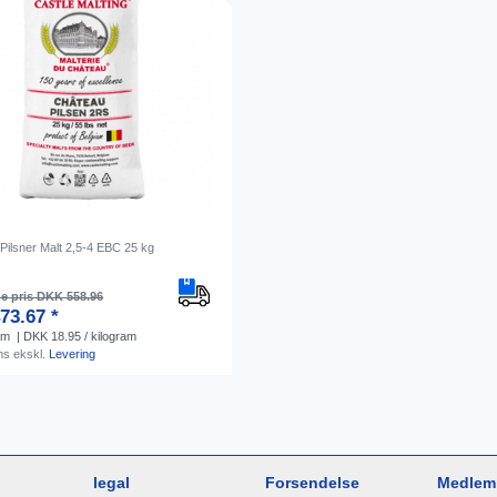
Pilsner Malt 2,5-4 EBC 25 kg
e pris DKK 558.96
73.67 *
am
| DKK 18.95 / kilogram
ms
ekskl.
Levering
legal
Forsendelse
Medlem 