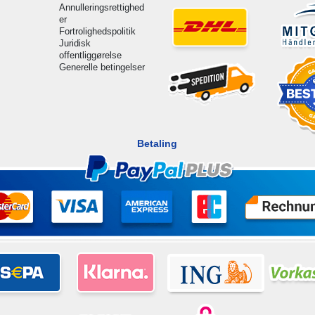
Annulleringsrettighed
er
Fortrolighedspolitik
Juridisk
offentliggørelse
Generelle betingelser
Betaling