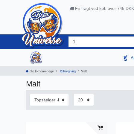
Fri fragt ved køb over 745 DKK
A
Go to homepage
Ølbrygning
Malt
Malt