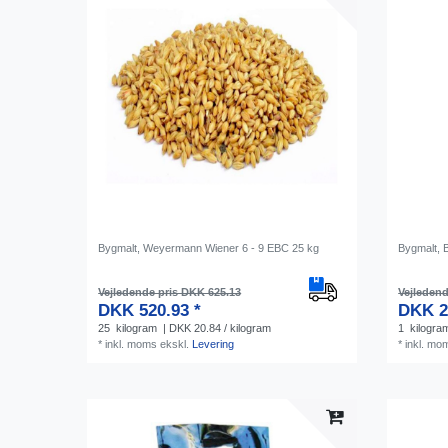
Bygmalt, Weyermann Wiener 6 - 9 EBC 25 kg
Bygmalt,
Vejledende pris DKK 625.13
Vejledend
DKK 520.93 *
DKK 2
25
kilogram
| DKK 20.84 / kilogram
1
kilogra
*
inkl. moms
ekskl.
Levering
*
inkl. mo