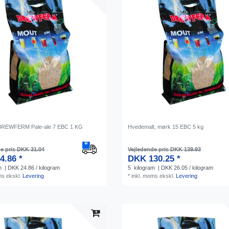
 BREWFERM Pale-ale 7 EBC 1 KG
Hvedemalt, mørk 15 EBC 5 kg
e pris DKK 31.04
Vejledende pris DKK 139.93
4.86 *
DKK 130.25 *
m
| DKK 24.86 / kilogram
5
kilogram
| DKK 26.05 / kilogram
ms
ekskl.
Levering
*
inkl. moms
ekskl.
Levering