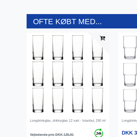
OFTE KØBT MED...
Longdrinkglas, drikkeglas 12 sæt - Istanbul, 290 ml
Longdrinkg
DKK 3
Vejledende pris DKK 135.91