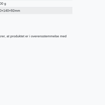
00 g
0×140×92mm
ikrer, at produktet er i overensstemmelse med