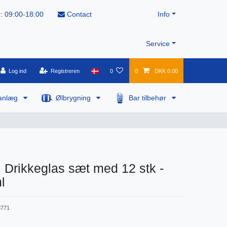
: 09:00-18:00
Contact
Info
Service
Log ind
Registreren
0
0
DKK 0.00
anlæg
Ølbrygning
Bar tilbehør
 Drikkeglas sæt med 12 stk -
l
771