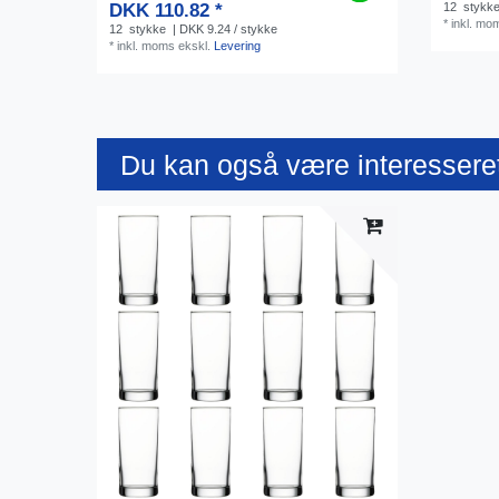
DKK 110.82 *
12
stykk
*
inkl. mo
12
stykke
| DKK 9.24 / stykke
*
inkl. moms
ekskl.
Levering
Du kan også være interesseret