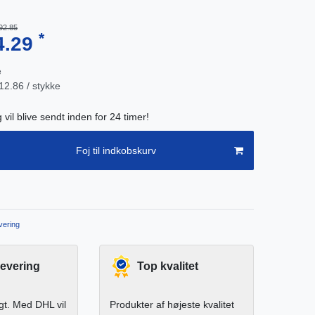
92.85
*
4.29
e
2.86 / stykke
g vil blive sendt inden for 24 timer!
Foj til indkobskurv
ering
levering
Top kvalitet
igt. Med DHL vil
Produkter af højeste kvalitet