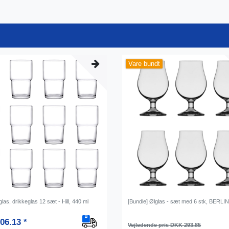
Vare bundt
las, drikkeglas 12 sæt - Hill, 440 ml
[Bundle] Ølglas - sæt med 6 stk, BERLIN 0
06.13 *
Vejledende pris DKK 293.85