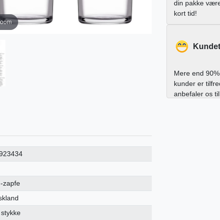
din pakke vær
kort tid!
zoom
Kundet
Mere end 90% 
kunder er tilfr
anbefaler os ti
923434
h-zapfe
skland
 stykke