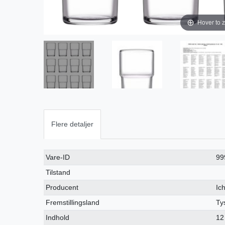
Hover to 
Flere detaljer
Ceres::Template.singleItemTechnicalDataAttribute
Ceres::Template.singleItemTechnicalDataValue
Vare-ID
99
Tilstand
Producent
Ic
Fremstillingsland
Ty
Indhold
12