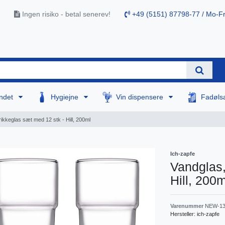
Ingen risiko - betal senerev!
+49 (5151) 87798-77 / Mo-Fr
ndet
Hygiejne
Vin dispensere
Fadøls
ikkeglas sæt med 12 stk - Hill, 200ml
Ich-zapfe
Vandglas,
Hill, 200m
Varenummer
NEW-13
Hersteller:
ich-zapfe