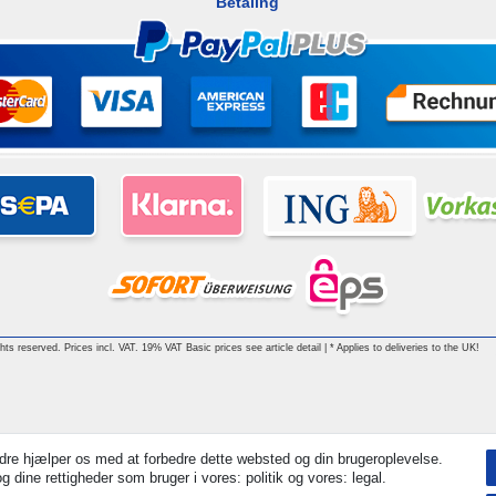
Betaling
ghts reserved. Prices incl. VAT. 19% VAT Basic prices see article detail | * Applies to deliveries to the UK!
dre hjælper os med at forbedre dette websted og din brugeroplevelse.
 dine rettigheder som bruger i vores: politik og vores: legal.