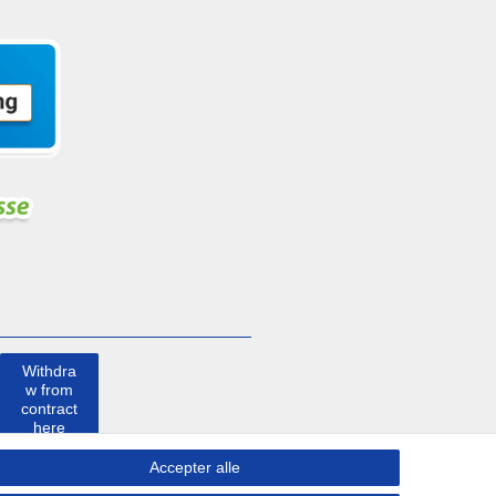
Withdra
w from
contract
here
Accepter alle
Kontakt