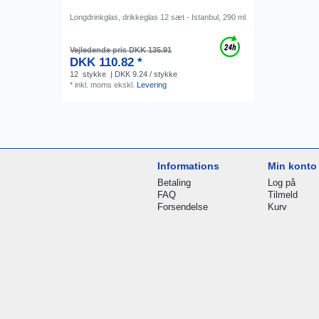
Longdrinkglas, drikkeglas 12 sæt - Istanbul, 290 ml
Vejledende pris DKK 135.91
DKK 110.82 *
12
stykke
| DKK 9.24 / stykke
*
inkl. moms
ekskl.
Levering
Informations
Min konto
Betaling
Log på
FAQ
Tilmeld
Forsendelse
Kurv