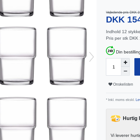
Vejledende pris DKK 1
DKK 15
Indhold
12
stykk
Pris per stk
DKK 1
Din bestillin
Onskelisten
* Inkl. moms ekskl.
Lev
Hurtig 
Vi leverer hurt