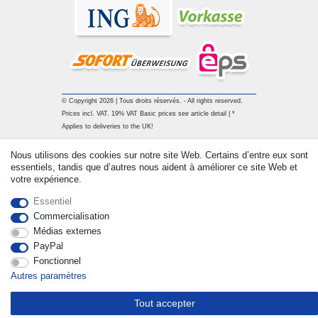
© Copyright 2026 | Tous droits réservés. - All rights reserved.
Prices incl. VAT. 19% VAT Basic prices see article detail | *
Applies to deliveries to the UK!
Nous utilisons des cookies sur notre site Web. Certains d’entre eux sont
Contact
Rétracter le contrat ici
essentiels, tandis que d’autres nous aident à améliorer ce site Web et
votre expérience.
Essentiel
Commercialisation
Médias externes
PayPal
Fonctionnel
Autres paramètres
Tout accepter