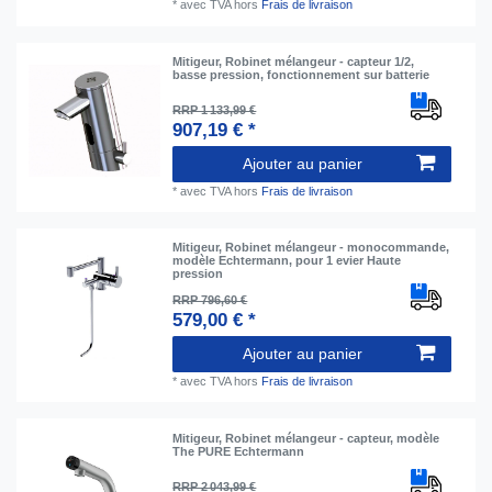
*
avec TVA
hors
Frais de livraison
Mitigeur, Robinet mélangeur - capteur 1/2,
basse pression, fonctionnement sur batterie
RRP 1 133,99 €
907,19 € *
Ajouter au panier
*
avec TVA
hors
Frais de livraison
Mitigeur, Robinet mélangeur - monocommande,
modèle Echtermann, pour 1 evier Haute
pression
RRP 796,60 €
579,00 € *
Ajouter au panier
*
avec TVA
hors
Frais de livraison
Mitigeur, Robinet mélangeur - capteur, modèle
The PURE Echtermann
RRP 2 043,99 €