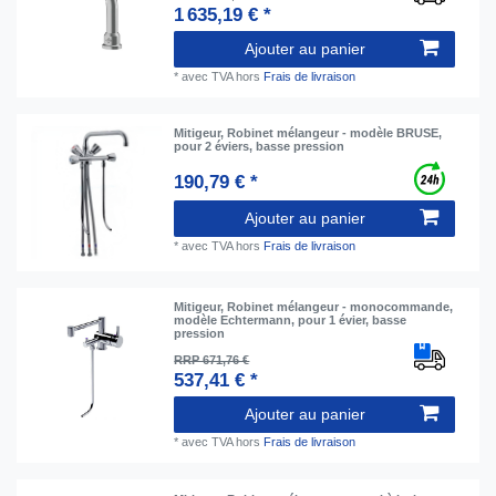
1 635,19 € *
Ajouter au panier
*
avec TVA
hors
Frais de livraison
Mitigeur, Robinet mélangeur - modèle BRUSE,
pour 2 éviers, basse pression
190,79 € *
Ajouter au panier
*
avec TVA
hors
Frais de livraison
Mitigeur, Robinet mélangeur - monocommande,
modèle Echtermann, pour 1 évier, basse
pression
RRP 671,76 €
537,41 € *
Ajouter au panier
*
avec TVA
hors
Frais de livraison