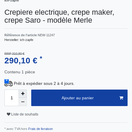
Ich-zapfe
Crepiere electrique, crepe maker,
crepe Saro - modèle Merle
Référence de l’article
NEW-11247
Hersteller:
ich-zapfe
RRP 310,80 €
*
290,10 €
Contenu
1
pièce
Prêt à expédier sous 2 à 4 jours.
Ajouter au panier
Liste de souhaits
* avec TVA hors
Frais de livraison