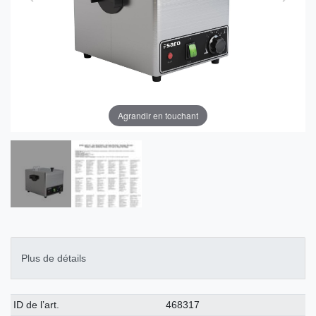
Agrandir en touchant
Plus de détails
Caractéristique
Valeur
ID de l’art.
468317