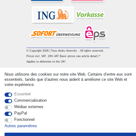
© Copyright 2026 | Tous droits réservés. - All rights reserved.
Prices incl. VAT. 19% VAT Basic prices see article detail | *
Applies to deliveries to the UK!
Nous utilisons des cookies sur notre site Web. Certains d’entre eux sont
Contact
Rétracter le contrat ici
essentiels, tandis que d’autres nous aident à améliorer ce site Web et
votre expérience.
Essentiel
Commercialisation
Médias externes
PayPal
Fonctionnel
Autres paramètres