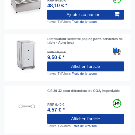
RRP 54,20 €
48,10 € *
Ajouter au panier
*
avec TVA
hors
Frais de livraison
Distributeur serviette papier, porte serviettes de
table - Acier inox
RRP 10,70 €
9,50 € *
Afficher l’article
*
avec TVA
hors
Frais de livraison
Clé 30-32 pour détendeur de CO2, imperdable
RRP 6,40 €
4,57 € *
Afficher l’article
*
avec TVA
hors
Frais de livraison