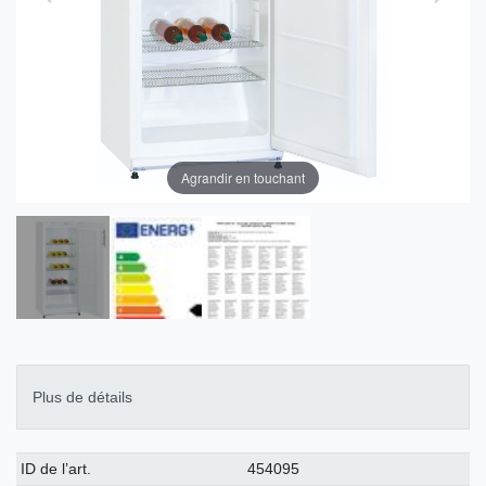
Agrandir en touchant
Plus de détails
Caractéristique
Valeur
ID de l’art.
454095