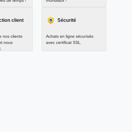
peu de temps !
mondiaux !
ction client
Sécurité
 nos clients
Achats en ligne sécurisés
 et nous
avec certificat SSL.
.