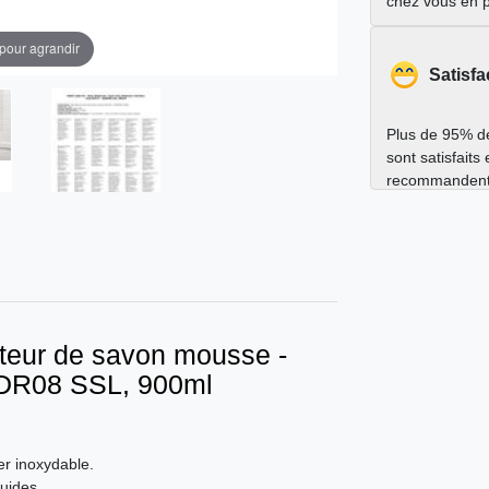
chez vous en 
 pour agrandir
Satisfa
Plus de 95% de
sont satisfaits
recommandent
buteur de savon mousse -
SDR08 SSL, 900ml
er inoxydable.
uides.