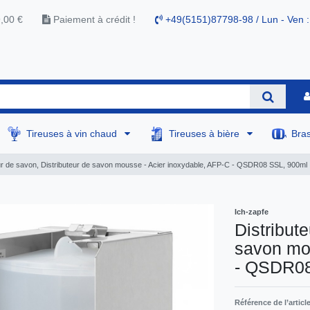
9,00 €
Paiement à crédit !
+49(5151)87798-98 / Lun - Ven :
Tireuses à vin chaud
Tireuses à bière
Bra
eur de savon, Distributeur de savon mousse - Acier inoxydable, AFP-C - QSDR08 SSL, 900ml
Ich-zapfe
Distribut
savon mou
- QSDR08
Référence de l’articl