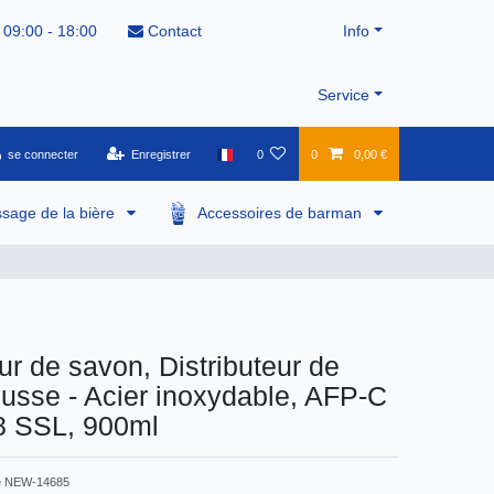
 09:00 - 18:00
Contact
Info
Service
se connecter
Enregistrer
0
0
0,00 €
ssage de la bière
Accessoires de barman
eur de savon, Distributeur de
sse - Acier inoxydable, AFP-C
 SSL, 900ml
e
NEW-14685