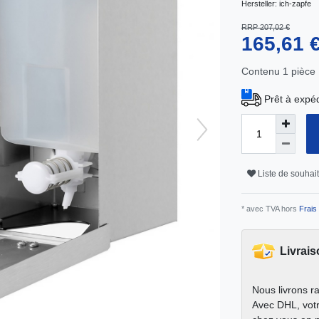
Hersteller:
ich-zapfe
RRP 207,02 €
165,61 
Contenu
1
pièce
Prêt à expéd
Liste de souhai
* avec TVA hors
Frais 
Livrais
Nous livrons r
Avec DHL, votr