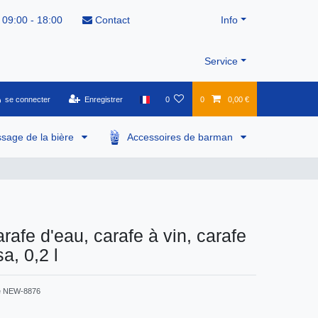
 09:00 - 18:00
Contact
Info
Service
se connecter
Enregistrer
0
0
0,00 €
ssage de la bière
Accessoires de barman
rafe d'eau, carafe à vin, carafe
sa, 0,2 l
e
NEW-8876