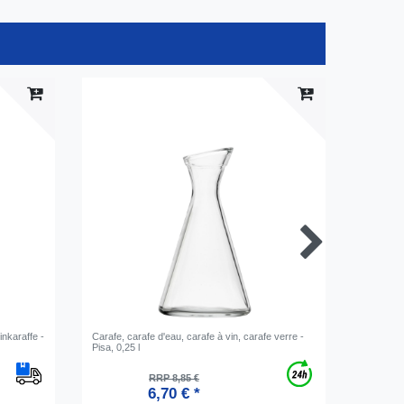
nkaraffe -
Carafe, carafe d'eau, carafe à vin, carafe verre -
Carafe, c
Pisa, 0,25 l
Purity, 0,1
RRP 8,85 €
6,70 € *