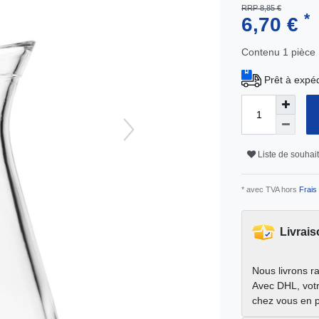
RRP 8,85 €
*
6,70 €
Contenu
1
pièce
Prêt à expéd
Liste de souhai
* avec TVA hors
Frais 
Livrais
Nous livrons r
Avec DHL, votr
chez vous en 