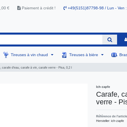
9,00 €
Paiement à crédit !
+49(5151)87798-98 / Lun - Ven :
Tireuses à vin chaud
Tireuses à bière
Bra
, carafe d'eau, carafe à vin, carafe verre - Pisa, 0,2 l
Ich-zapfe
Carafe, ca
verre - Pi
Référence de l’articl
Hersteller:
ich-zapfe