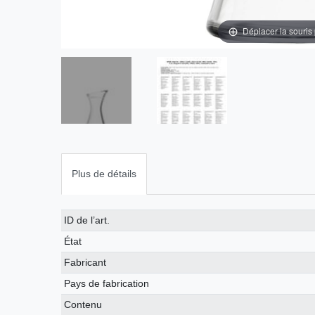
Déplacer la souris
Plus de détails
Caractéristique
Valeur
ID de l’art.
technique
État
Fabricant
Pays de fabrication
Contenu