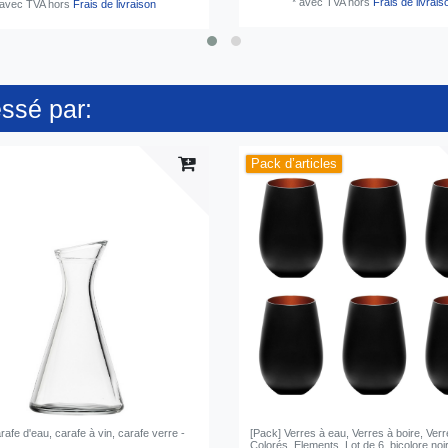
*
avec TVA
hors
Frais de livrais
avec TVA
hors
Frais de livraison
essé par:
Pack d’articles
rafe d'eau, carafe à vin, carafe verre -
[Pack] Verres à eau, Verres à boire, Verr
Colorés, Elements, Lot de 6, bicolore noi