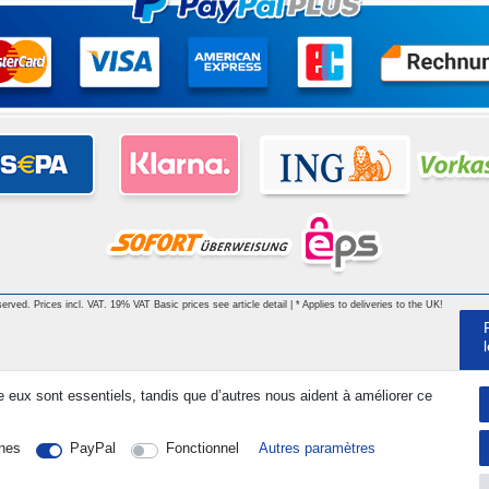
served. Prices incl. VAT. 19% VAT Basic prices see article detail | * Applies to deliveries to the UK!
e eux sont essentiels, tandis que d’autres nous aident à améliorer ce
nes
PayPal
Fonctionnel
Autres paramètres