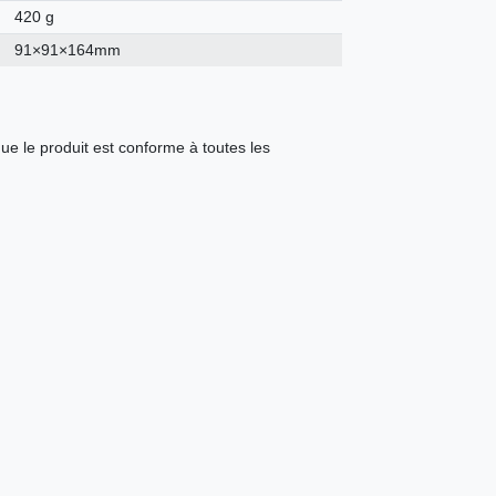
420 g
91×91×164mm
ue le produit est conforme à toutes les