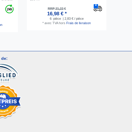
RRP 21,22 €
16,98 € *
6
pièce
| 2,83 € / pièce
*
avec TVA
hors
Frais de livraison
on
 de: