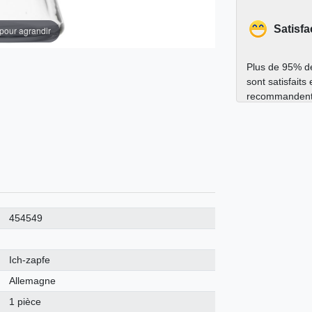
Satisfa
 pour agrandir
Plus de 95% de
sont satisfaits
recommandent
454549
Ich-zapfe
Allemagne
1 pièce