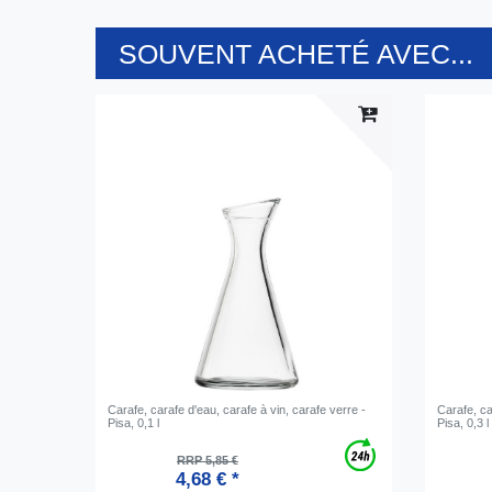
SOUVENT ACHETÉ AVEC...
Carafe, carafe d'eau, carafe à vin, carafe verre -
Carafe, ca
Pisa, 0,1 l
Pisa, 0,3 l
RRP 5,85 €
4,68 € *