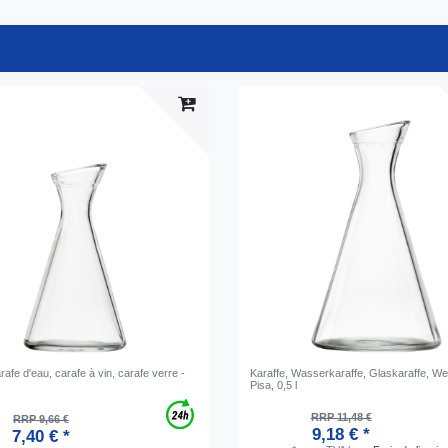
rafe d'eau, carafe à vin, carafe verre -
Karaffe, Wasserkaraffe, Glaskaraffe, Wei
Pisa, 0,5 l
RRP 11,48 €
RRP 9,66 €
9,18 € *
7,40 € *