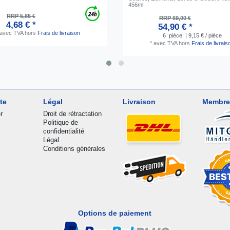
456ml
RRP 5,85 €
RRP 69,00 €
4,68 € *
54,90 € *
avec TVA
hors
Frais de livraison
6
pièce
| 9,15 € / pièce
*
avec TVA
hors
Frais de livrais
te
Légal
Livraison
Membre
r
Droit de rétractation
Politique de
confidentialité
Légal
Conditions générales
Options de paiement