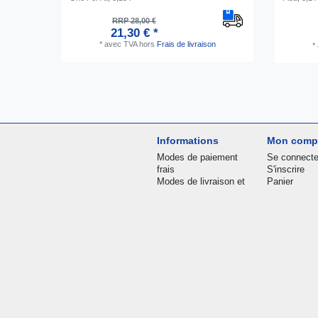
RRP 28,00 €
21,30 € *
*
avec TVA
hors
Frais de livraison
*
Informations
Mon comp
Modes de paiement
Se connecte
frais
S'inscrire
Modes de livraison et
Panier