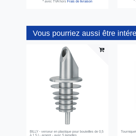
*
*
avec TVA
hors
Frais de livraison
Vous pourriez aussi être intér
BILLY - verseur en plastique pour bouteilles de 0,5
Tourniquet
à 1,5 l - argent - avec 5 lamelles