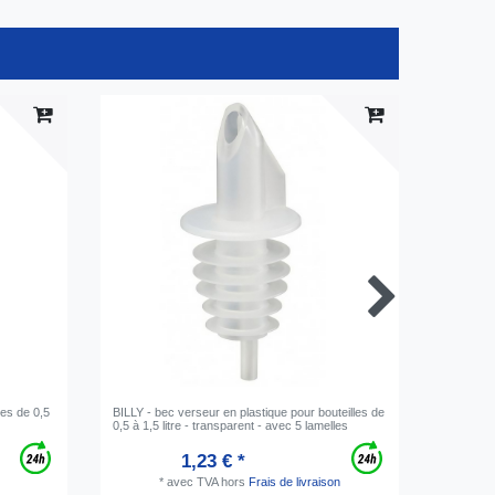
les de 0,5
BILLY - bec verseur en plastique pour bouteilles de
BILLY - v
0,5 à 1,5 litre - transparent - avec 5 lamelles
à 1,5 litr
1,23 € *
*
avec TVA
hors
Frais de livraison