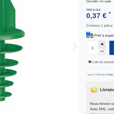
Hersteller:
ich-zapfe
RRP 0,46 €
*
0,37 €
Contenu
1
pièce
Prêt à expéd
Liste de souhai
* avec TVA hors
Frais 
Livrais
Nous livrons r
Avec DHL, votr