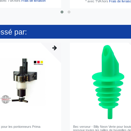
avec TVA
hors
Frais de livraison
*
avec TVA
hors
Frais de livrais
essé par:
 pour les portionneurs Prima
Bec verseur - Billy Neon Verte pour boute
presque toutes les tailles de bouteilles de