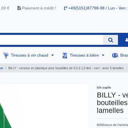
9,00 €
Paiement à crédit !
+49(5151)87798-98 / Lun - Ven :
Tireuses à vin chaud
Tireuses à bière
Bra
bar
BILLY - verseur en plastique pour bouteilles de 0,5 à 1,5 litre - vert - avec 5 lamelles
Ich-zapfe
BILLY - v
bouteilles
lamelles
Référence de l’articl