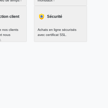
peu de temps !
mondiaux !
ction client
Sécurité
 nos clients
Achats en ligne sécurisés
 et nous
avec certificat SSL.
.