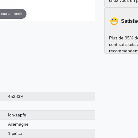
chez vous en 
 pour agrandir
Satisfa
Plus de 95% de
sont satisfaits
recommandent
453839
Ich-zapfe
Allemagne
1 pièce