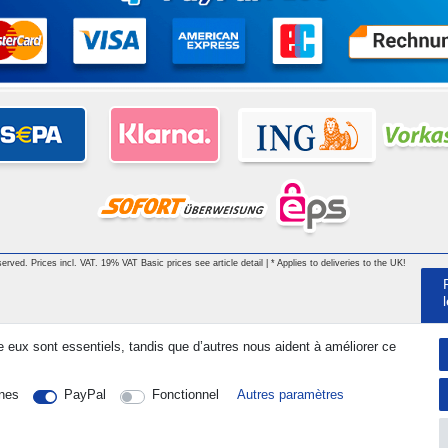
served. Prices incl. VAT. 19% VAT Basic prices see article detail | * Applies to deliveries to the UK!
e eux sont essentiels, tandis que d’autres nous aident à améliorer ce
nes
PayPal
Fonctionnel
Autres paramètres