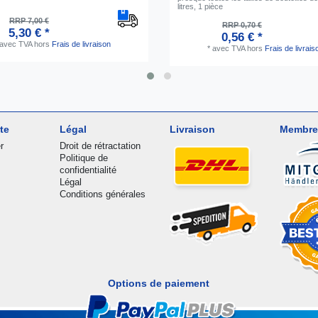
litres, 1 pièce
RRP 7,00 €
RRP 0,70 €
5,30 € *
0,56 € *
avec TVA
hors
Frais de livraison
*
avec TVA
hors
Frais de livrais
te
Légal
Livraison
Membre
r
Droit de rétractation
Politique de
confidentialité
Légal
Conditions générales
Options de paiement