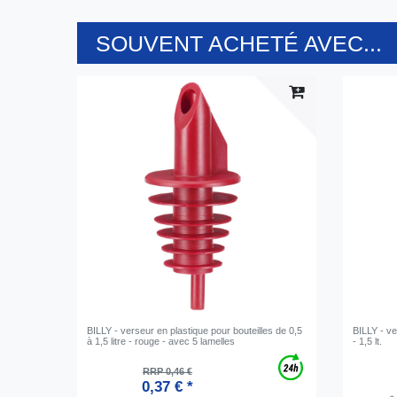
SOUVENT ACHETÉ AVEC...
BILLY - verseur en plastique pour bouteilles de 0,5
BILLY - ve
à 1,5 litre - rouge - avec 5 lamelles
- 1,5 lt.
RRP 0,46 €
0,37 € *