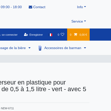
 09:00 - 18:00
Contact
Info
Service
se connecter
Enregistrer
0
0
0,00 €
ssage de la bière
Accessoires de barman
erseur en plastique pour
 de 0,5 à 1,5 litre - vert - avec 5
e
NEW-6711