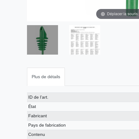
Déplacer la souris
Plus de détails
Caractéristique
Valeur
ID de l’art.
technique
État
Fabricant
Pays de fabrication
Contenu