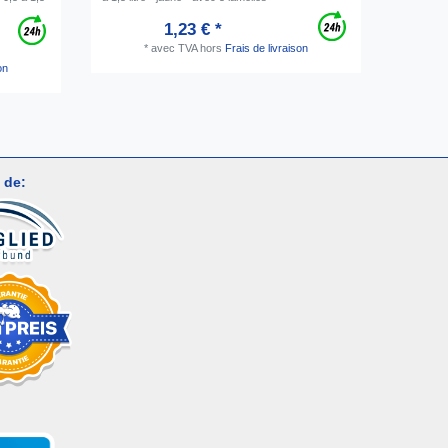
pièce
1,23 € *
*
avec TVA
hors
Frais de livraison
on
 de: