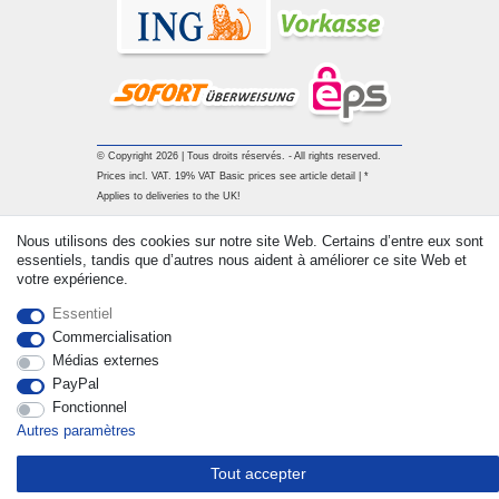
© Copyright 2026 | Tous droits réservés. - All rights reserved.
Prices incl. VAT. 19% VAT Basic prices see article detail | *
Applies to deliveries to the UK!
Nous utilisons des cookies sur notre site Web. Certains d’entre eux sont
Contact
Rétracter le contrat ici
essentiels, tandis que d’autres nous aident à améliorer ce site Web et
votre expérience.
Essentiel
Commercialisation
Médias externes
PayPal
Fonctionnel
Autres paramètres
Tout accepter