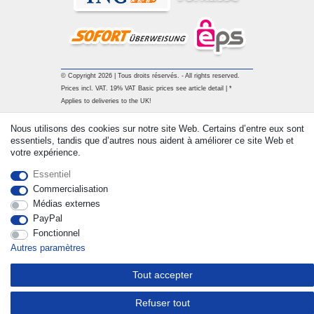
© Copyright 2026 | Tous droits réservés. - All rights reserved.
Prices incl. VAT. 19% VAT Basic prices see article detail | *
Applies to deliveries to the UK!
Nous utilisons des cookies sur notre site Web. Certains d’entre eux sont
Contact
Rétracter le contrat ici
essentiels, tandis que d’autres nous aident à améliorer ce site Web et
votre expérience.
Essentiel
Commercialisation
Médias externes
PayPal
Fonctionnel
Autres paramètres
Tout accepter
Refuser tout