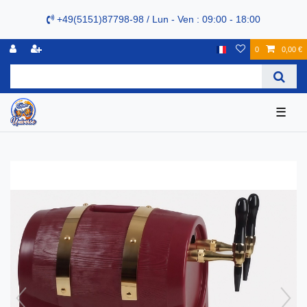
+49(5151)87798-98 / Lun - Ven : 09:00 - 18:00
0
0,00 €
☰