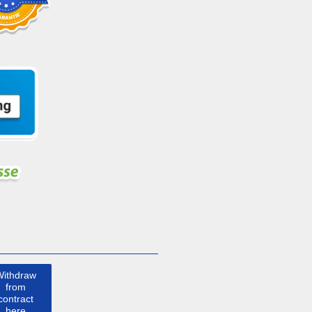
Withdraw
from
contract
here