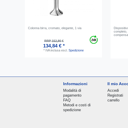
Сolonna birra, сromato, elegante, 1 via
Dispositivo
completo, 
compensat
RRP 152,80 €
134,84 € *
*
IVA inclusa
escl.
Spedizione
Informazioni
Il mio Acc
Modalità di
Accedi
pagamento
Registrati
FAQ
carrello
Metodi e costi di
spedizione