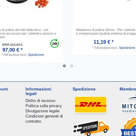
 di pulizia dei tubi della birra - set
Adattatore di pulizia 30mm - Per rubinetti
con accessori per rubinetti a pistone e
e compensatori (pulizia sistema di eroga
ori
11,19 € *
RRP 104,00 €
*
IVA inclusa
escl.
Spedizione
97,00 € *
*
IVA inclusa
escl.
Spedizione
ount
Informazioni
Spedizione
Membro
legali
Diritto di recesso
Politica sulla privacy
Divulgazione legale
Condizioni generali di
contratto