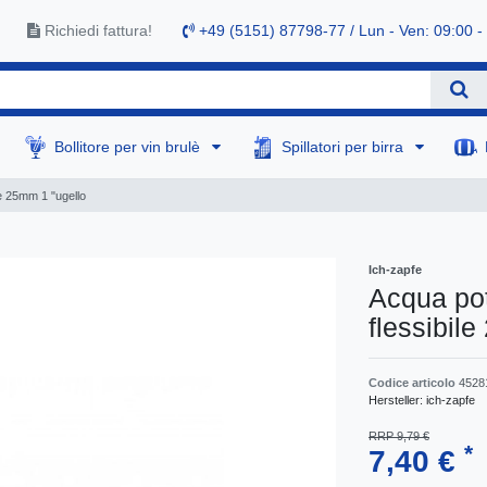
Richiedi fattura!
+49 (5151) 87798-77 / Lun - Ven: 09:00 -
Bollitore per vin brulè
Spillatori per birra
le 25mm 1 "ugello
Ich-zapfe
Acqua pot
flessibil
Codice articolo
4528
Hersteller:
ich-zapfe
RRP 9,79 €
*
7,40 €