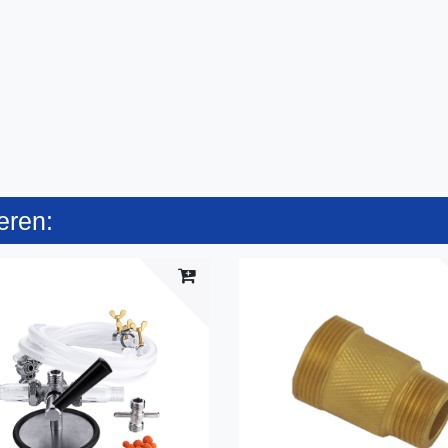
eren: