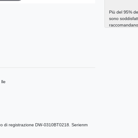
Più del 95% dei
sono soddisfatt
raccomandano a
 lle
mero di registrazione DW-0310BT0218. Serienm