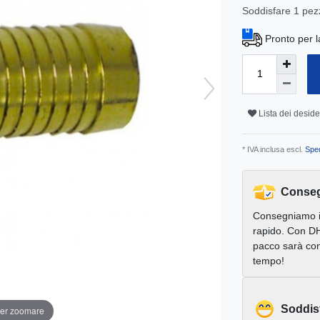
Soddisfare
1
pez
Pronto per l
Lista dei deside
* IVA inclusa escl.
Sped
Conseg
Consegniamo 
rapido. Con DH
pacco sarà con
tempo!
Soddis
per zoomare