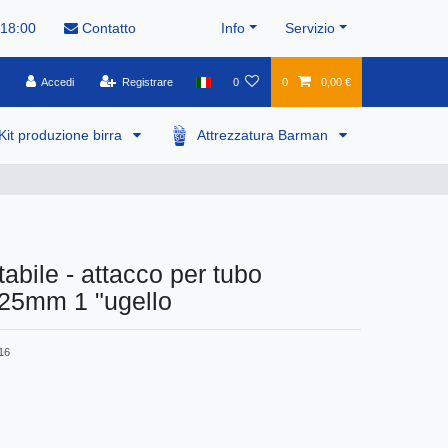
 18:00
Contatto
Info
Servizio
Accedi
Registrare
0
0
0,00 €
Kit produzione birra
Attrezzatura Barman
abile - attacco per tubo
e 25mm 1 "ugello
16