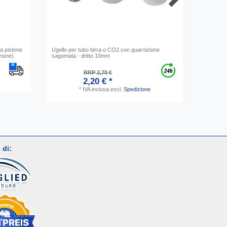
 a pistone
Ugello per tubo birra o CO2 con guarnizione
Tubo tras
zione)
sagomata - dritto 10mm
3.0 m
RRP 2,70 €
2,20 € *
*
IVA inclusa
escl.
Spedizione
 di: