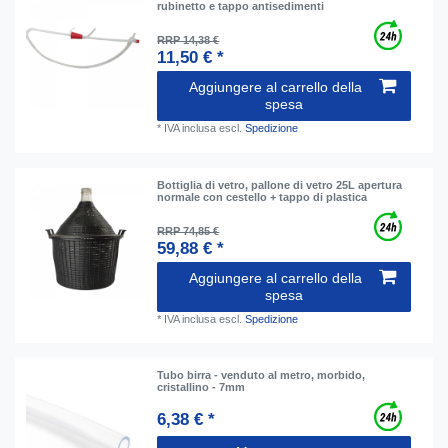
rubinetto e tappo antisedimenti
RRP 14,38 €
11,50 € *
Aggiungere al carrello della
spesa
*
IVA inclusa
escl.
Spedizione
Bottiglia di vetro, pallone di vetro 25L apertura
normale con cestello + tappo di plastica
RRP 74,85 €
59,88 € *
Aggiungere al carrello della
spesa
*
IVA inclusa
escl.
Spedizione
Tubo birra - venduto al metro, morbido,
cristallino - 7mm
6,38 € *