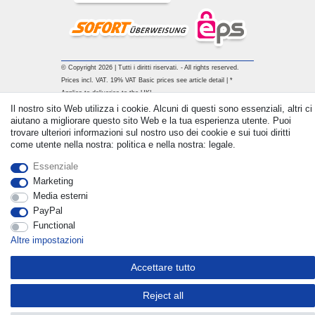
© Copyright 2026 | Tutti i diritti riservati. - All rights reserved.
Prices incl. VAT. 19% VAT Basic prices see article detail | *
Applies to deliveries to the UK!
Il nostro sito Web utilizza i cookie. Alcuni di questi sono essenziali, altri ci
aiutano a migliorare questo sito Web e la tua esperienza utente. Puoi
Contatto
Withdraw from contract here
trovare ulteriori informazioni sul nostro uso dei cookie e sui tuoi diritti
come utente nella nostra: politica e nella nostra: legale.
Essenziale
Marketing
Media esterni
PayPal
Functional
Altre impostazioni
Accettare tutto
Reject all