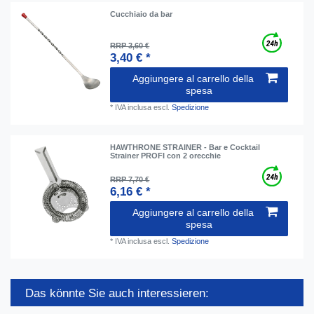
Cucchiaio da bar
RRP 3,60 €
3,40 € *
Aggiungere al carrello della
spesa
*
IVA inclusa
escl.
Spedizione
HAWTHRONE STRAINER - Bar e Cocktail
Strainer PROFI con 2 orecchie
RRP 7,70 €
6,16 € *
Aggiungere al carrello della
spesa
*
IVA inclusa
escl.
Spedizione
Das könnte Sie auch interessieren: