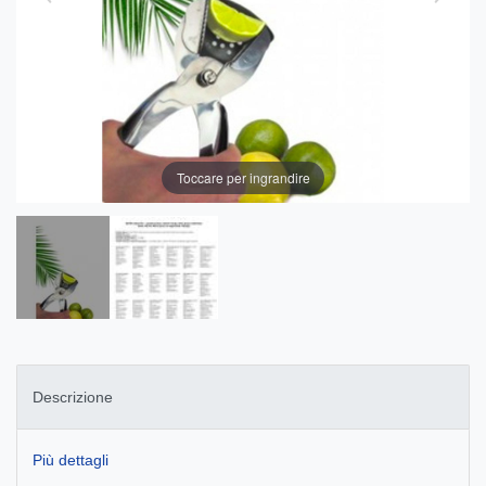
Toccare per ingrandire
Descrizione
Più dettagli