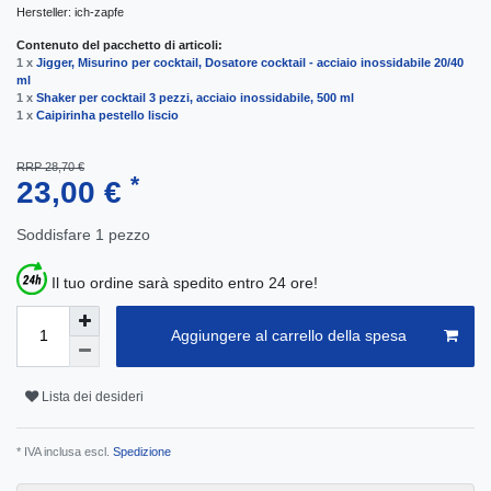
Hersteller:
ich-zapfe
Contenuto del pacchetto di articoli:
1 x
Jigger, Misurino per cocktail, Dosatore cocktail - acciaio inossidabile 20/40
ml
1 x
Shaker per cocktail 3 pezzi, acciaio inossidabile, 500 ml
1 x
Caipirinha pestello liscio
RRP 28,70 €
*
23,00 €
Soddisfare
1
pezzo
Il tuo ordine sarà spedito entro 24 ore!
Aggiungere al carrello della spesa
Lista dei desideri
* IVA inclusa escl.
Spedizione