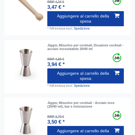
RRP 4,34 €
3,47 € *
Aggiungere al carrello della
spesa
*
IVA inclusa
escl.
Spedizione
Jigger, Misurino per cocktail, Dosatore cocktail -
acciaio inossidabile 20/40 ml
RRP 4,93 €
3,94 € *
Aggiungere al carrello della
spesa
*
IVA inclusa
escl.
Spedizione
Jigger, Misurino per cocktail - Acciaio inox
(20/40 ml), bar e ristorazione
RRP 3,70 €
3,50 € *
Aggiungere al carrello della