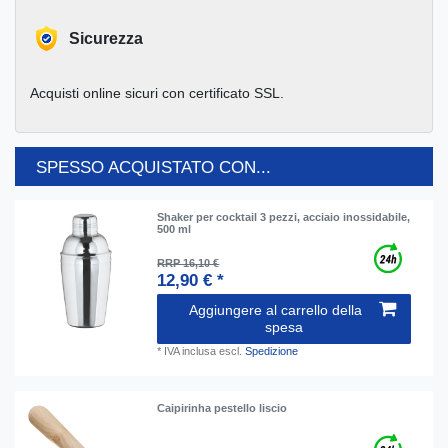
Sicurezza
Acquisti online sicuri con certificato SSL.
SPESSO ACQUISTATO CON...
Shaker per cocktail 3 pezzi, acciaio inossidabile,
500 ml
RRP 16,10 €
12,90 € *
Aggiungere al carrello della
spesa
*
IVA inclusa
escl.
Spedizione
Caipirinha pestello liscio