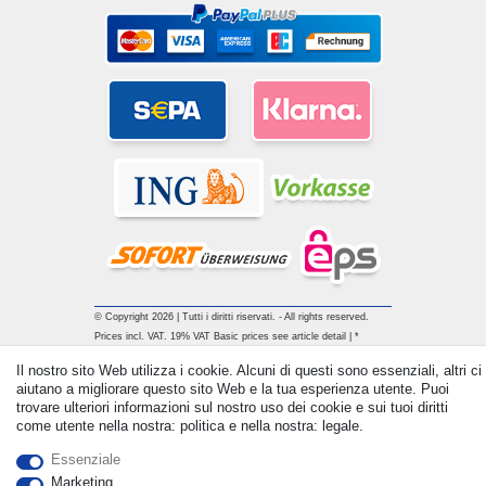
© Copyright 2026 | Tutti i diritti riservati. - All rights reserved.
Prices incl. VAT. 19% VAT Basic prices see article detail | *
Applies to deliveries to the UK!
Il nostro sito Web utilizza i cookie. Alcuni di questi sono essenziali, altri ci
aiutano a migliorare questo sito Web e la tua esperienza utente. Puoi
trovare ulteriori informazioni sul nostro uso dei cookie e sui tuoi diritti
Contatto
Withdraw from contract here
come utente nella nostra: politica e nella nostra: legale.
Essenziale
Marketing