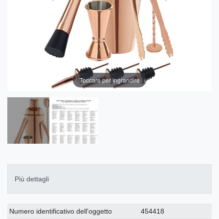
Toccare per ingrandire
Più dettagli
Ceres::Template.singleItemTechnicalDataAttribute
Ceres::Template.singleItemTechnicalDataValue
Numero identificativo dell'oggetto
454418