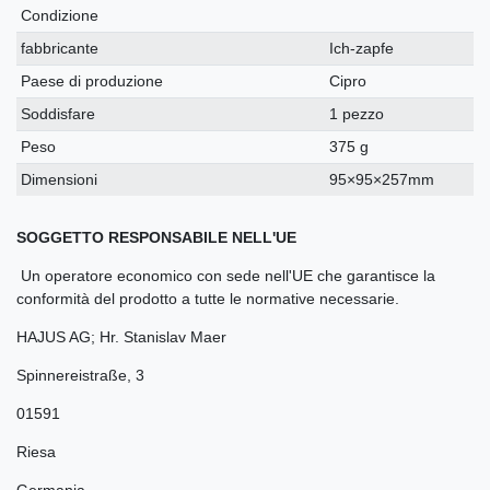
Condizione
fabbricante
Ich-zapfe
Paese di produzione
Cipro
Soddisfare
1 pezzo
Peso
375 g
Dimensioni
95×95×257mm
SOGGETTO RESPONSABILE NELL'UE
Un operatore economico con sede nell'UE che garantisce la
conformità del prodotto a tutte le normative necessarie.
HAJUS AG; Hr. Stanislav Maer
Spinnereistraße
,
3
01591
Riesa
Germania