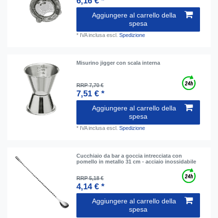
6,16 € *
Aggiungere al carrello della
spesa
*
IVA inclusa
escl.
Spedizione
Misurino jigger con scala interna
RRP 7,70 €
7,51 € *
Aggiungere al carrello della
spesa
*
IVA inclusa
escl.
Spedizione
Cucchiaio da bar a goccia intrecciata con
pomello in metallo 31 cm - acciaio inossidabile
RRP 5,18 €
4,14 € *
Aggiungere al carrello della
spesa