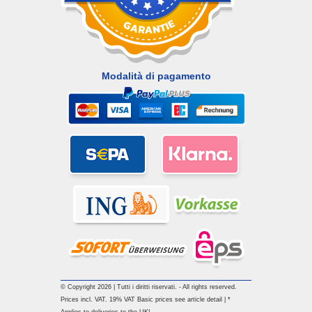
Modalità di pagamento
© Copyright 2026 | Tutti i diritti riservati. - All rights reserved.
Prices incl. VAT. 19% VAT Basic prices see article detail | *