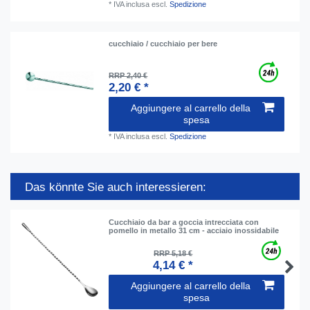
*
IVA inclusa
escl.
Spedizione
cucchiaio / cucchiaio per bere
RRP 2,40 €
2,20 € *
Aggiungere al carrello della
spesa
*
IVA inclusa
escl.
Spedizione
Das könnte Sie auch interessieren:
Cucchiaio da bar a goccia intrecciata con
pomello in metallo 31 cm - acciaio inossidabile
RRP 5,18 €
4,14 € *
Aggiungere al carrello della
spesa