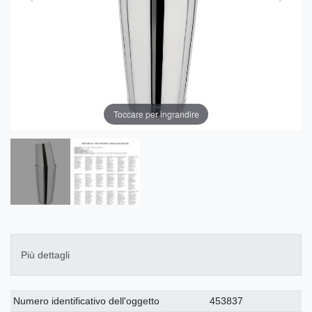
Toccare per ingrandire
Più dettagli
Ceres::Template.singleItemTechnicalDataAttribute
Ceres::Template.singleItemTechnicalDataValue
Numero identificativo dell'oggetto
453837