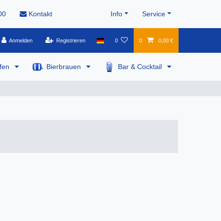
00
Kontakt
Info
Service
Anmelden
Registrieren
0
0
0,00 €
pfen
Bierbrauen
Bar & Cocktail