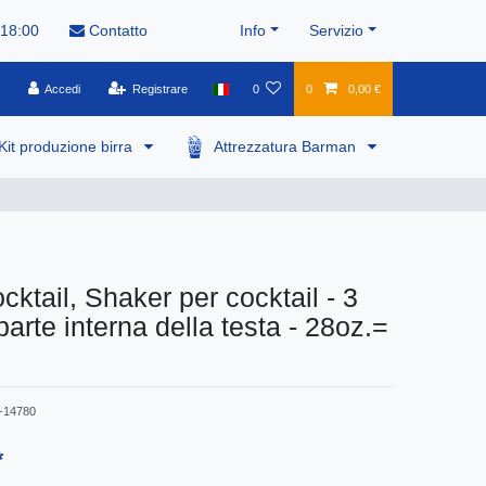
 18:00
Contatto
Info
Servizio
Accedi
Registrare
0
0
0,00 €
Kit produzione birra
Attrezzatura Barman
cktail, Shaker per cocktail - 3
parte interna della testa - 28oz.=
-14780
*