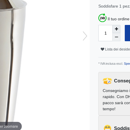
Soddisfare
1
pez
Il tuo ordin
Lista dei deside
* IVA inclusa escl.
Sped
Conseg
Consegniamo 
rapido. Con DH
pacco sarà con
tempo!
per zoomare
Soddis