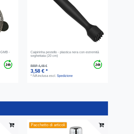
- GMB -
Caipirinha pestello - plastica nera con estremità
seghettata (20 cm)
RRP 4,48 €
3,58 € *
*
IVA inclusa
escl.
Spedizione
Pacchetto di articoli