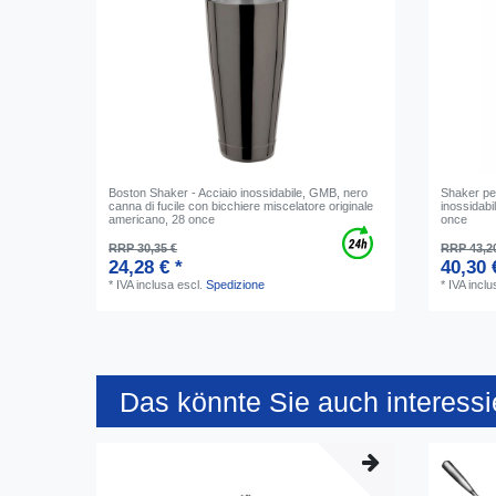
Boston Shaker - Acciaio inossidabile, GMB, nero
Shaker per
canna di fucile con bicchiere miscelatore originale
inossidabi
americano, 28 once
once
RRP 30,35 €
RRP 43,2
24,28 € *
40,30 
*
IVA inclusa
escl.
Spedizione
*
IVA inclu
Das könnte Sie auch interessi