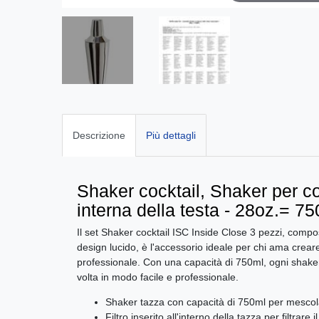
Descrizione
Più dettagli
Shaker cocktail, Shaker per coc
interna della testa - 28oz.= 7
Il set Shaker cocktail ISC Inside Close 3 pezzi, compos
design lucido, è l'accessorio ideale per chi ama crear
professionale. Con una capacità di 750ml, ogni shaker 
volta in modo facile e professionale.
Shaker tazza con capacità di 750ml per mescolare
Filtro inserito all'interno della tazza per filtrare 