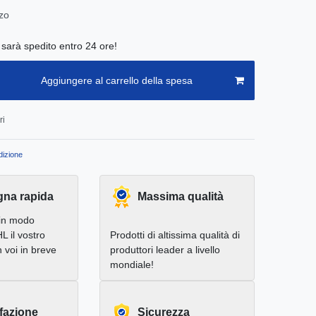
zo
e sarà spedito entro 24 ore!
Aggiungere al carrello della spesa
ri
izione
na rapida
Massima qualità
in modo
L il vostro
Prodotti di altissima qualità di
 voi in breve
produttori leader a livello
mondiale!
fazione
Sicurezza