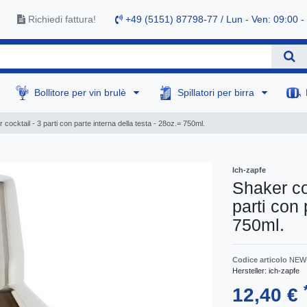
Richiedi fattura!
+49 (5151) 87798-77 / Lun - Ven: 09:00 -
Bollitore per vin brulè
Spillatori per birra
cocktail - 3 parti con parte interna della testa - 28oz.= 750ml.
Ich-zapfe
Shaker co
parti con 
750ml.
Codice articolo
NEW
Hersteller:
ich-zapfe
12,40 €