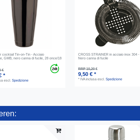
 cocktail Tin-on-Tin - Acciaio
CROSS STRAINER in acciaio inox 304 
le, GMB, nero canna di fucile, 28 once/18
Nero canna di fucile
RRP 10,20 €
0 €
9,50 € *
€ *
*
IVA inclusa
escl.
Spedizione
sa
escl.
Spedizione
eren: