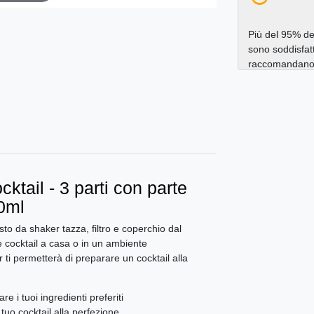
Più del 95% dei
sono soddisfatt
raccomandano a
ktail - 3 parti con parte
50ml
to da shaker tazza, filtro e coperchio dal
e cocktail a casa o in un ambiente
ti permetterà di preparare un cocktail alla
 i tuoi ingredienti preferiti
il tuo cocktail alla perfezione