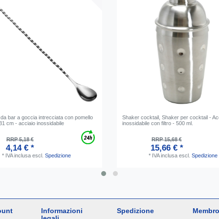
da bar a goccia intrecciata con pomello
Shaker cocktail, Shaker per cocktail - Ac
 31 cm - acciaio inossidabile
inossidabile con filtro - 500 ml.
RRP 5,18 €
RRP 15,68 €
4,14 € *
15,66 € *
*
IVA inclusa
escl.
Spedizione
*
IVA inclusa
escl.
Spedizione
ount
Informazioni
Spedizione
Membro
legali