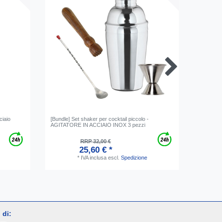
ciaio
[Bundle] Set shaker per cocktail piccolo -
Boston S
AGITATORE IN ACCIAIO INOX 3 pezzi
miscelato
RRP 32,00 €
25,60 € *
*
IVA inclusa
escl.
Spedizione
 di: