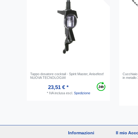
Tappo dosatore cocktail - Spirit Master, Anisefest!
Cucchiaio 
NUOVA TECNOLOGIA!
in metallo
23,51 € *
*
IVA inclusa
escl.
Spedizione
Informazioni
Il mio Acc