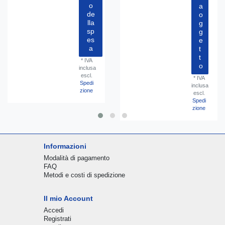
o
a
de
o
lla
g
sp
g
es
e
a
t
t
*
IVA
o
inclusa
escl.
*
IVA
Spedi
inclusa
zione
escl.
Spedi
zione
Informazioni
Modalità di pagamento
FAQ
Metodi e costi di spedizione
Il mio Account
Accedi
Registrati