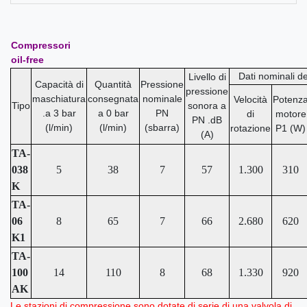
Compressori
oil-free
Dati nominali d
Livello di
Capacità di
Quantità
Pressione
pressione
maschiatura
consegnata
nominale
Velocità
Potenz
Tipo
sonora a
.a 3 bar
a 0 bar
PN
di
motore
PN .dB
(l/min)
(l/min)
(sbarra)
rotazione
P1 (W)
(A)
TA-
038
5
38
7
57
1.300
310
K
TA-
06
8
65
7
66
2.680
620
K1
TA-
100
14
110
8
68
1.330
920
AK
Le stazioni di compressione sono dotate di serie di una valvola di