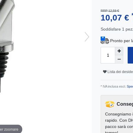
RRP 12,59 €
10,07 €
Soddisfare
1
pez
Pronto per l
Lista dei deside
* IVA inclusa escl.
Sped
Conseg
Consegniamo 
rapido. Con DH
pacco sarà con
per zoomare
tempo!