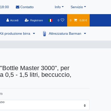
 18:00
Contatto
Info
Servizio
Accedi
Registrare
0
0
0,00 €
Kit produzione birra
Attrezzatura Barman
"Bottle Master 3000", per
da 0,5 - 1,5 litri, beccuccio,
79
IZIO