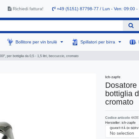
Richiedi fattura!
+49 (5151) 87798-77 / Lun - Ven: 09:00 -
Bollitore per vin brulè
Spillatori per birra
", per bottiglia da 0,5 - 1,5 litri, beccuccio, cromato
Ich-zapfe
Dosatore 
bottiglia 
cromato
Codice articolo
4435
Hersteller:
ich-zapfe
QUANTITÀ DI SERV