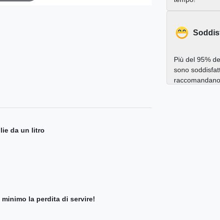
Soddis
Più del 95% dei
sono soddisfatt
raccomandano a
ie da un litro
inimo la perdita di servire!