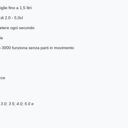
lie fino a 1,5 litri
di 2.0 - 5,0cl
petere ogni secondo
ia
tro 3000 funziona senza parti in movimento
cce
.0; 3.5; 4.0; 5.0 e