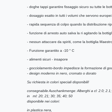
- doghe tappi garantire fissaggio sicuro su tutte le bottig
- dosaggio esatto in tutti i volumi che servono europei 
- rapida sequenza di colpo quando la distribuzione ri
- funzione di arresto auto salva la ri agitando la bottigl
- nessun attaccare da spiriti, come la bottiglia Maes
- Funzione garantito a -10 ° C
- alimenti sicuri - insapore
- gocciolamento-bordo
impedisce la formazione di go
- design moderno in nero, cromato o dorato
Su richiesta in colori speciali disponibili!
consegnabile Auschankmenge: Alberghi a cl: 2.0; 2.1; 3
in ml: 20; 21; 30; 35; 40; 50
disponibile nei colori:
in plastica nera,