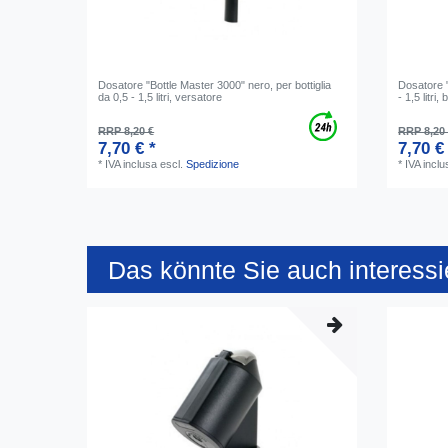
Dosatore "Bottle Master 3000" nero, per bottiglia
Dosatore "
da 0,5 - 1,5 litri, versatore
- 1,5 litri
RRP 8,20 €
RRP 8,20
7,70 € *
7,70 €
*
IVA inclusa
escl.
Spedizione
*
IVA inclu
Das könnte Sie auch interessi