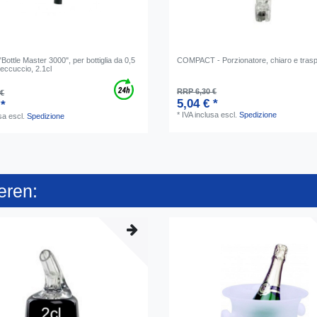
Bottle Master 3000", per bottiglia da 0,5
COMPACT - Porzionatore, chiaro e tras
, beccuccio, 2.1cl
RRP 6,30 €
 €
5,04 € *
 *
*
IVA inclusa
escl.
Spedizione
sa
escl.
Spedizione
eren: