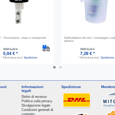
 Porzionatore, chiaro e trasparente
Raffreddatore del vino / champagne cool
plastica
RRP 6,30 €
RRP 9,10 €
5,04 € *
7,28 € *
*
IVA inclusa
escl.
Spedizione
*
IVA inclusa
escl.
Spedizione
ount
Informazioni
Spedizione
Membro
legali
Diritto di recesso
Politica sulla privacy
Divulgazione legale
Condizioni generali di
contratto