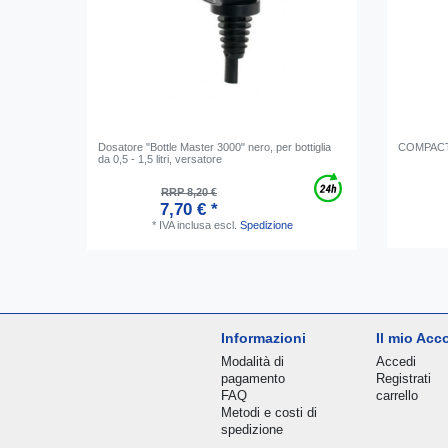
Dosatore "Bottle Master 3000" nero, per bottiglia
COMPACT -
da 0,5 - 1,5 litri, versatore
RRP 8,20 €
7,70 € *
*
IVA inclusa
escl.
Spedizione
Informazioni
Il mio Acc
Modalità di
Accedi
pagamento
Registrati
FAQ
carrello
Metodi e costi di
spedizione