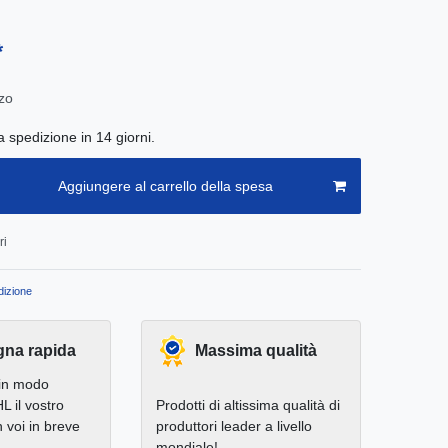
*
zo
a spedizione in 14 giorni.
Aggiungere al carrello della spesa
ri
izione
na rapida
Massima qualità
in modo
L il vostro
Prodotti di altissima qualità di
 voi in breve
produttori leader a livello
mondiale!