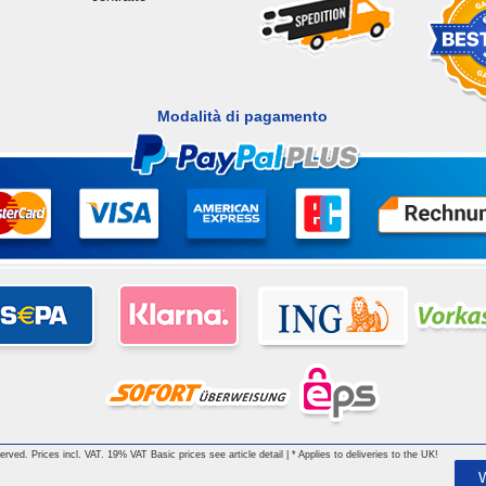
Modalità di pagamento
 reserved. Prices incl. VAT. 19% VAT Basic prices see article detail | * Applies to deliveries to the UK!