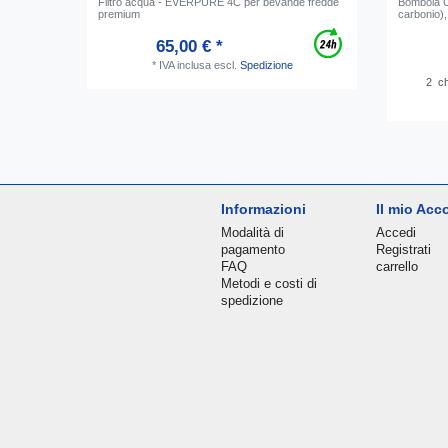
Filtro acqua - EVERPURE 4C per bevande fredde
Bombola C
premium
carbonio),
65,00 € *
*
IVA inclusa
escl.
Spedizione
2
ch
Informazioni
Il mio Acc
Modalità di
Accedi
pagamento
Registrati
FAQ
carrello
Metodi e costi di
spedizione