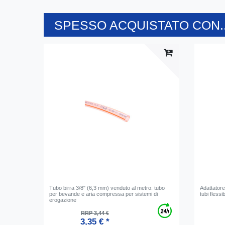
SPESSO ACQUISTATO CON..
Tubo birra 3/8" (6,3 mm) venduto al metro: tubo
Adattatore
per bevande e aria compressa per sistemi di
tubi flessib
erogazione
RRP 3,44 €
3,35 € *