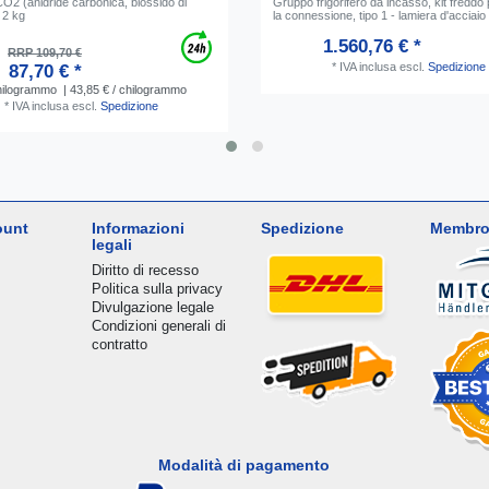
O2 (anidride carbonica, biossido di
Gruppo frigorifero da incasso, kit freddo
 2 kg
la connessione, tipo 1 - lamiera d'acciaio
1.560,76 € *
RRP 109,70 €
*
IVA inclusa
escl.
Spedizione
87,70 € *
ilogrammo
| 43,85 € / chilogrammo
*
IVA inclusa
escl.
Spedizione
ount
Informazioni
Spedizione
Membro
legali
Diritto di recesso
Politica sulla privacy
Divulgazione legale
Condizioni generali di
contratto
Modalità di pagamento