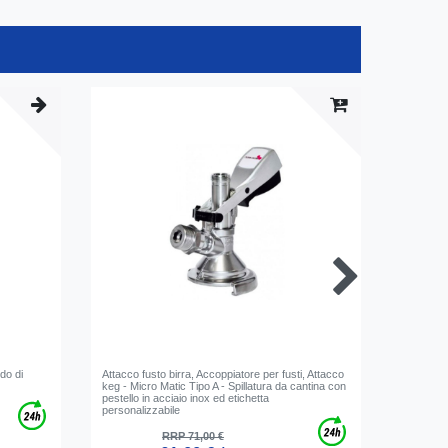
do di
Attacco fusto birra, Accoppiatore per fusti, Attacco
Tubo per
keg - Micro Matic Tipo A - Spillatura da cantina con
venduto al
pestello in acciaio inox ed etichetta
personalizzabile
RRP 71,00 €