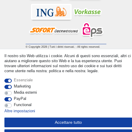
© Copyright 2026 | Tutti i diritti riservati. - All rights reserved.
Prices incl. VAT. 19% VAT Basic prices see article detail | *
Il nostro sito Web utilizza i cookie. Alcuni di questi sono essenziali, altri ci
Applies to deliveries to the UK!
aiutano a migliorare questo sito Web e la tua esperienza utente. Puoi
trovare ulteriori informazioni sul nostro uso dei cookie e sui tuoi diritti
come utente nella nostra: politica e nella nostra: legale.
Contatto
Withdraw from contract here
Essenziale
Marketing
Media esterni
PayPal
Functional
Altre impostazioni
Accettare tutto