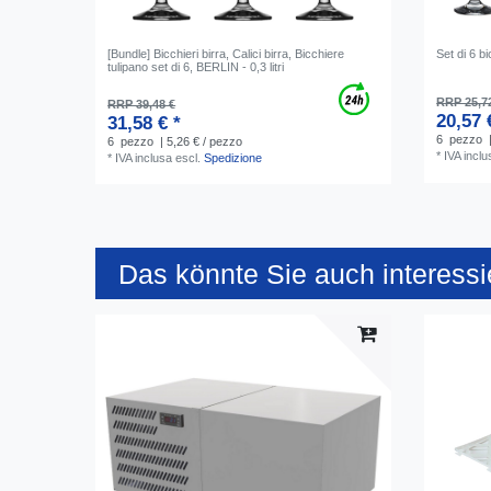
[Bundle] Bicchieri birra, Calici birra, Bicchiere
Set di 6 b
tulipano set di 6, BERLIN - 0,3 litri
RRP 25,7
RRP 39,48 €
20,57 
31,58 € *
6
pezzo
6
pezzo
| 5,26 € / pezzo
*
IVA inclu
*
IVA inclusa
escl.
Spedizione
Das könnte Sie auch interessi