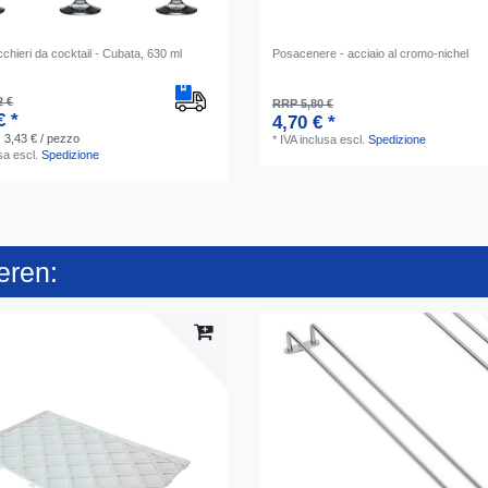
icchieri da cocktail - Cubata, 630 ml
Posacenere - acciaio al cromo-nichel
2 €
RRP 5,80 €
€ *
4,70 € *
| 3,43 € / pezzo
*
IVA inclusa
escl.
Spedizione
sa
escl.
Spedizione
eren: