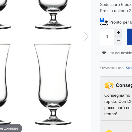
Soddisfare
6
pez
Prezzo unitario
2
Pronto per l
Lista dei deside
* IVA inclusa escl.
Sped
Conseg
Consegniamo 
rapido. Con DH
pacco sarà con
tempo!
per zoomare