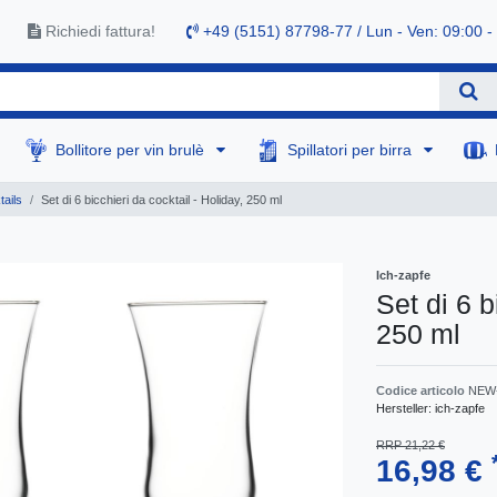
Richiedi fattura!
+49 (5151) 87798-77 / Lun - Ven: 09:00 -
Bollitore per vin brulè
Spillatori per birra
tails
Set di 6 bicchieri da cocktail - Holiday, 250 ml
Ich-zapfe
Set di 6 b
250 ml
Codice articolo
NEW-
Hersteller:
ich-zapfe
RRP 21,22 €
16,98 €