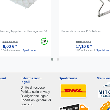
barman, Tappetino per l'asciugatura, 36
Porta calici cromata 415x145mm
RRP 10,00 €
RRP 18,30 €
9,00 € *
17,10 € *
*
IVA inclusa
escl.
Spedizione
*
IVA inclusa
escl.
Spedizione
ount
Informazioni
Spedizione
Membro
legali
Diritto di recesso
Politica sulla privacy
Divulgazione legale
Condizioni generali di
contratto