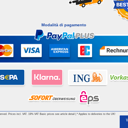
Modalità di pagamento
 reserved. Prices incl. VAT. 19% VAT Basic prices see article detail | * Applies to deliveries to the UK!