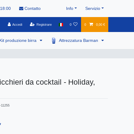
 18:00
Contatto
Info
Servizio
Accedi
Registrare
0
0
0,00 €
Kit produzione birra
Attrezzatura Barman
icchieri da cocktail - Holiday,
11255
*