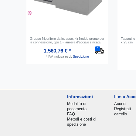
Gruppo frigorifero da incasso, kit freddo pronto per
Tappetino 
la connessione, tipo 1 - lamiera d'acciaio zincata
x 25 cm
1.560,76 € *
*
IVA inclusa
escl.
Spedizione
Informazioni
Il mio Acc
Modalità di
Accedi
pagamento
Registrati
FAQ
carrello
Metodi e costi di
spedizione